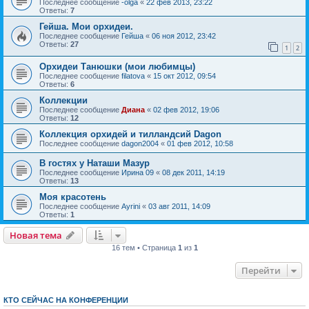
Последнее сообщение
-olga
«
22 фев 2013, 23:22
Ответы:
7
Гейша. Мои орхидеи.
Последнее сообщение
Гейша
«
06 ноя 2012, 23:42
Ответы:
27
1
2
Орхидеи Танюшки (мои любимцы)
Последнее сообщение
filatova
«
15 окт 2012, 09:54
Ответы:
6
Коллекции
Последнее сообщение
Диана
«
02 фев 2012, 19:06
Ответы:
12
Коллекция орхидей и тилландсий Dagon
Последнее сообщение
dagon2004
«
01 фев 2012, 10:58
В гостях у Наташи Мазур
Последнее сообщение
Ирина 09
«
08 дек 2011, 14:19
Ответы:
13
Моя красотень
Последнее сообщение
Ayrini
«
03 авг 2011, 14:09
Ответы:
1
Новая тема
16 тем • Страница
1
из
1
Перейти
КТО СЕЙЧАС НА КОНФЕРЕНЦИИ