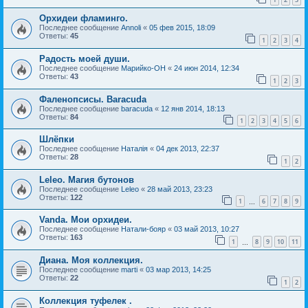
Орхидеи фламинго.
Последнее сообщение
Annoli
«
05 фев 2015, 18:09
Ответы:
45
1
2
3
4
Радость моей души.
Последнее сообщение
Марийко-ОН
«
24 июн 2014, 12:34
Ответы:
43
1
2
3
Фаленопсисы. Baracuda
Последнее сообщение
baracuda
«
12 янв 2014, 18:13
Ответы:
84
1
2
3
4
5
6
Шлёпки
Последнее сообщение
Наталія
«
04 дек 2013, 22:37
Ответы:
28
1
2
Leleo. Магия бутонов
Последнее сообщение
Leleo
«
28 май 2013, 23:23
Ответы:
122
1
6
7
8
9
…
Vanda. Мои орхидеи.
Последнее сообщение
Натали-бояр
«
03 май 2013, 10:27
Ответы:
163
1
8
9
10
11
…
Диана. Моя коллекция.
Последнее сообщение
marti
«
03 мар 2013, 14:25
Ответы:
22
1
2
Коллекция туфелек .