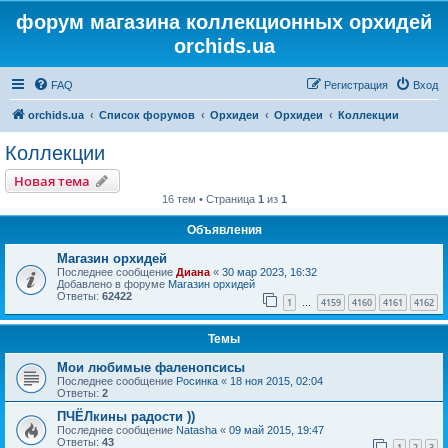
форум магазина коллекционных орхидей
orchids.ua
FAQ
Регистрация
Вход
orchids.ua
Список форумов
Орхидеи
Орхидеи
Коллекции
Коллекции
Новая тема
16 тем • Страница
1
из
1
Объявления
Магазин орхидей
Последнее сообщение
Диана
«
30 мар 2023, 16:32
Добавлено в форуме
Магазин орхидей
Ответы:
62422
1
4159
4160
4161
4162
…
Темы
Мои любимые фаленопсисы
Последнее сообщение
Росинка
«
18 ноя 2015, 02:04
Ответы:
2
ПЧЁЛкины радости ))
Последнее сообщение
Natasha
«
09 май 2015, 19:47
Ответы:
43
1
2
3