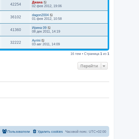
Диана
42254
02 фев 2012, 19:06
dagon2004
36102
01 фев 2012, 10:58
Ирина 09
41360
08 дек 2011, 14:19
Ayrini
32222
03 авг 2011, 14:09
16 тем • Страница
1
из
1
Перейти
Пользователи
Удалить cookies
Часовой пояс:
UTC+02:00