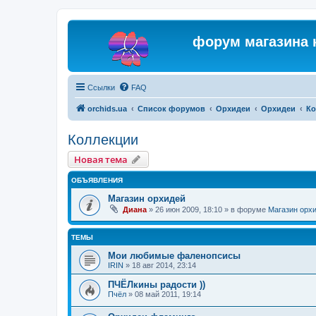
форум магазина 
Ссылки
FAQ
orchids.ua
Список форумов
Орхидеи
Орхидеи
Ко
Коллекции
Новая тема
ОБЪЯВЛЕНИЯ
Магазин орхидей
Диана
»
26 июн 2009, 18:10
» в форуме
Магазин орх
ТЕМЫ
Мои любимые фаленопсисы
IRIN
»
18 авг 2014, 23:14
ПЧЁЛкины радости ))
Пчёл
»
08 май 2011, 19:14