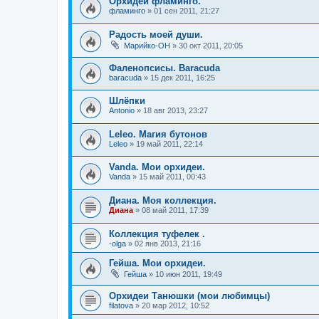
Орхидеи фламинго.
фламинго
»
01 сен 2011, 21:27
Радость моей души.
Марийко-ОН
»
30 окт 2011, 20:05
Фаленопсисы. Baracuda
baracuda
»
15 дек 2011, 16:25
Шлёпки
Antonio
»
18 авг 2013, 23:27
Leleo. Магия бутонов
Leleo
»
19 май 2011, 22:14
Vanda. Мои орхидеи.
Vanda
»
15 май 2011, 00:43
Диана. Моя коллекция.
Диана
»
08 май 2011, 17:39
Коллекция туфелек .
-olga
»
02 янв 2013, 21:16
Гейша. Мои орхидеи.
Гейша
»
10 июн 2011, 19:49
Орхидеи Танюшки (мои любимцы)
filatova
»
20 мар 2012, 10:52