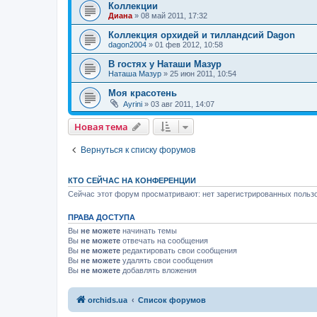
Коллекции
Диана
»
08 май 2011, 17:32
Коллекция орхидей и тилландсий Dagon
dagon2004
»
01 фев 2012, 10:58
В гостях у Наташи Мазур
Наташа Мазур
»
25 июн 2011, 10:54
Моя красотень
Ayrini
»
03 авг 2011, 14:07
Новая тема
Вернуться к списку форумов
КТО СЕЙЧАС НА КОНФЕРЕНЦИИ
Сейчас этот форум просматривают: нет зарегистрированных пользо
ПРАВА ДОСТУПА
Вы
не можете
начинать темы
Вы
не можете
отвечать на сообщения
Вы
не можете
редактировать свои сообщения
Вы
не можете
удалять свои сообщения
Вы
не можете
добавлять вложения
orchids.ua
Список форумов