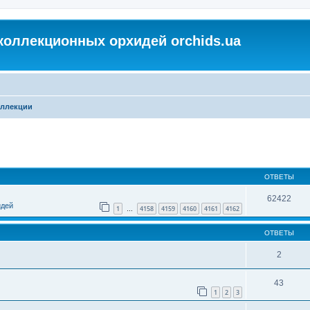
коллекционных орхидей orchids.ua
ллекции
ОТВЕТЫ
62422
идей
1
4158
4159
4160
4161
4162
…
ОТВЕТЫ
2
43
1
2
3