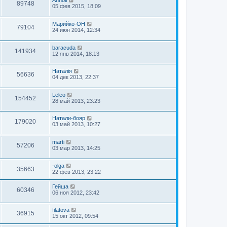
Annoli
89748
05 фев 2015, 18:09
Марийко-ОН
79104
24 июн 2014, 12:34
baracuda
141934
12 янв 2014, 18:13
Наталія
56636
04 дек 2013, 22:37
Leleo
154452
28 май 2013, 23:23
Натали-бояр
179020
03 май 2013, 10:27
marti
57206
03 мар 2013, 14:25
-olga
35663
22 фев 2013, 23:22
Гейша
60346
06 ноя 2012, 23:42
filatova
36915
15 окт 2012, 09:54