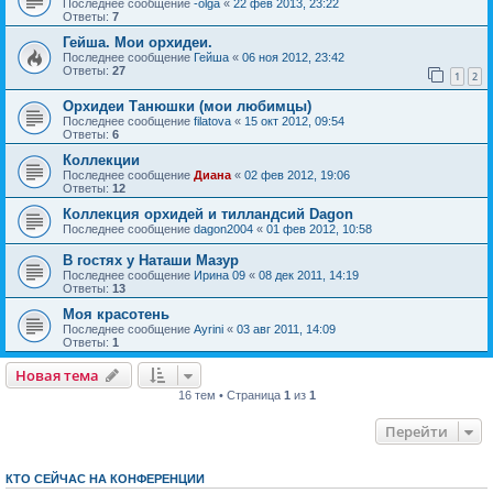
Последнее сообщение
-olga
«
22 фев 2013, 23:22
Ответы:
7
Гейша. Мои орхидеи.
Последнее сообщение
Гейша
«
06 ноя 2012, 23:42
Ответы:
27
1
2
Орхидеи Танюшки (мои любимцы)
Последнее сообщение
filatova
«
15 окт 2012, 09:54
Ответы:
6
Коллекции
Последнее сообщение
Диана
«
02 фев 2012, 19:06
Ответы:
12
Коллекция орхидей и тилландсий Dagon
Последнее сообщение
dagon2004
«
01 фев 2012, 10:58
В гостях у Наташи Мазур
Последнее сообщение
Ирина 09
«
08 дек 2011, 14:19
Ответы:
13
Моя красотень
Последнее сообщение
Ayrini
«
03 авг 2011, 14:09
Ответы:
1
Новая тема
16 тем • Страница
1
из
1
Перейти
КТО СЕЙЧАС НА КОНФЕРЕНЦИИ