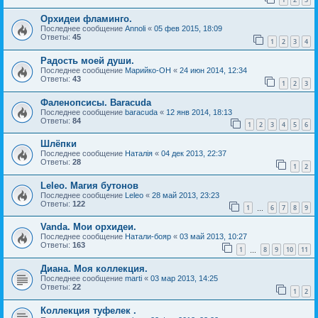
Орхидеи фламинго.
Последнее сообщение
Annoli
«
05 фев 2015, 18:09
Ответы:
45
1
2
3
4
Радость моей души.
Последнее сообщение
Марийко-ОН
«
24 июн 2014, 12:34
Ответы:
43
1
2
3
Фаленопсисы. Baracuda
Последнее сообщение
baracuda
«
12 янв 2014, 18:13
Ответы:
84
1
2
3
4
5
6
Шлёпки
Последнее сообщение
Наталія
«
04 дек 2013, 22:37
Ответы:
28
1
2
Leleo. Магия бутонов
Последнее сообщение
Leleo
«
28 май 2013, 23:23
Ответы:
122
1
6
7
8
9
…
Vanda. Мои орхидеи.
Последнее сообщение
Натали-бояр
«
03 май 2013, 10:27
Ответы:
163
1
8
9
10
11
…
Диана. Моя коллекция.
Последнее сообщение
marti
«
03 мар 2013, 14:25
Ответы:
22
1
2
Коллекция туфелек .