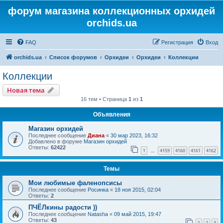
форум магазина коллекционных орхидей
orchids.ua
FAQ
Регистрация
Вход
orchids.ua
Список форумов
Орхидеи
Орхидеи
Коллекции
Коллекции
Новая тема
16 тем • Страница
1
из
1
Объявления
Магазин орхидей
Последнее сообщение
Диана
«
30 мар 2023, 16:32
Добавлено в форуме
Магазин орхидей
Ответы:
62422
1
4159
4160
4161
4162
…
Темы
Мои любимые фаленопсисы
Последнее сообщение
Росинка
«
18 ноя 2015, 02:04
Ответы:
2
ПЧЁЛкины радости ))
Последнее сообщение
Natasha
«
09 май 2015, 19:47
Ответы:
43
1
2
3