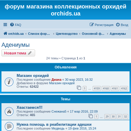
форум магазина коллекционных орхидей
orchids.ua
FAQ
Регистрация
Вход
orchids.ua
Список форумов
Цветоводство
Основной форум
Адениумы
Адениумы
Новая тема
24 темы • Страница
1
из
1
Объявления
Магазин орхидей
Последнее сообщение
Диана
«
30 мар 2023, 16:32
Добавлено в форуме
Магазин орхидей
Ответы:
62422
1
4159
4160
4161
4162
…
Темы
Хвастаемся!!!
Последнее сообщение
Снежана5
«
17 мар 2016, 22:09
Ответы:
465
1
29
30
31
32
…
Нужна помощь в реабилитации адешки
Последнее сообщение
Медведь
«
19 фев 2016, 15:24