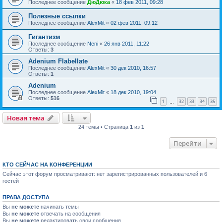
Последнее сообщение
ДюДюка
«
18 фев 2011, 09:28
Полезные ссылки
Последнее сообщение
AlexMit
«
02 фев 2011, 09:12
Гигантизм
Последнее сообщение
Neni
«
26 янв 2011, 11:22
Ответы:
3
Adenium Flabellate
Последнее сообщение
AlexMit
«
30 дек 2010, 16:57
Ответы:
1
Adenium
Последнее сообщение
AlexMit
«
18 дек 2010, 19:04
Ответы:
516
1
32
33
34
35
…
Новая тема
24 темы • Страница
1
из
1
Перейти
КТО СЕЙЧАС НА КОНФЕРЕНЦИИ
Сейчас этот форум просматривают: нет зарегистрированных пользователей и 6
гостей
ПРАВА ДОСТУПА
Вы
не можете
начинать темы
Вы
не можете
отвечать на сообщения
Вы
не можете
редактировать свои сообщения