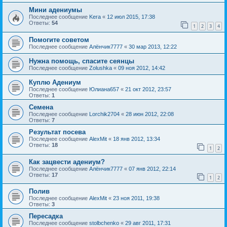
Мини адениумы
Последнее сообщение
Kera
«
12 июл 2015, 17:38
Ответы:
54
1
2
3
4
Помогите советом
Последнее сообщение
Алёнчик7777
«
30 мар 2013, 12:22
Нужна помощь, спасите сеянцы
Последнее сообщение
Zolushka
«
09 ноя 2012, 14:42
Куплю Адениум
Последнее сообщение
Юлиана657
«
21 окт 2012, 23:57
Ответы:
1
Семена
Последнее сообщение
Lorchik2704
«
28 июн 2012, 22:08
Ответы:
7
Результат посева
Последнее сообщение
AlexMit
«
18 янв 2012, 13:34
Ответы:
18
1
2
Как зацвести адениум?
Последнее сообщение
Алёнчик7777
«
07 янв 2012, 22:14
Ответы:
17
1
2
Полив
Последнее сообщение
AlexMit
«
23 ноя 2011, 19:38
Ответы:
3
Пересадка
Последнее сообщение
stolbchenko
«
29 авг 2011, 17:31