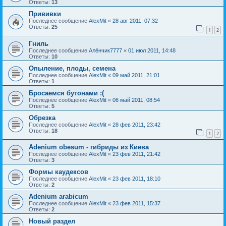
Ответы:
13
Прививки
Последнее сообщение
AlexMit
«
28 авг 2011, 07:32
Ответы:
25
1
2
Гниль
Последнее сообщение
Алёнчик7777
«
01 июл 2011, 14:48
Ответы:
10
Опыление, плоды, семена
Последнее сообщение
AlexMit
«
09 май 2011, 21:01
Ответы:
1
Бросаемся бутонами :(
Последнее сообщение
AlexMit
«
06 май 2011, 08:54
Ответы:
5
Обрезка
Последнее сообщение
AlexMit
«
28 фев 2011, 23:42
Ответы:
18
1
2
Adenium obesum - гибриды из Киева
Последнее сообщение
AlexMit
«
23 фев 2011, 21:42
Ответы:
3
Формы каудексов
Последнее сообщение
AlexMit
«
23 фев 2011, 18:10
Ответы:
2
Adenium arabicum
Последнее сообщение
AlexMit
«
23 фев 2011, 15:37
Ответы:
2
Новый раздел