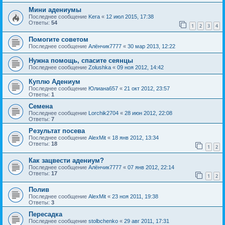
Мини адениумы
Последнее сообщение
Kera
«
12 июл 2015, 17:38
Ответы:
54
1
2
3
4
Помогите советом
Последнее сообщение
Алёнчик7777
«
30 мар 2013, 12:22
Нужна помощь, спасите сеянцы
Последнее сообщение
Zolushka
«
09 ноя 2012, 14:42
Куплю Адениум
Последнее сообщение
Юлиана657
«
21 окт 2012, 23:57
Ответы:
1
Семена
Последнее сообщение
Lorchik2704
«
28 июн 2012, 22:08
Ответы:
7
Результат посева
Последнее сообщение
AlexMit
«
18 янв 2012, 13:34
Ответы:
18
1
2
Как зацвести адениум?
Последнее сообщение
Алёнчик7777
«
07 янв 2012, 22:14
Ответы:
17
1
2
Полив
Последнее сообщение
AlexMit
«
23 ноя 2011, 19:38
Ответы:
3
Пересадка
Последнее сообщение
stolbchenko
«
29 авг 2011, 17:31