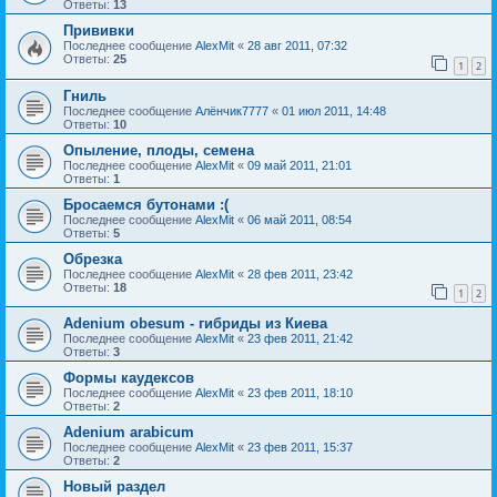
Ответы:
13
Прививки
Последнее сообщение
AlexMit
«
28 авг 2011, 07:32
Ответы:
25
1
2
Гниль
Последнее сообщение
Алёнчик7777
«
01 июл 2011, 14:48
Ответы:
10
Опыление, плоды, семена
Последнее сообщение
AlexMit
«
09 май 2011, 21:01
Ответы:
1
Бросаемся бутонами :(
Последнее сообщение
AlexMit
«
06 май 2011, 08:54
Ответы:
5
Обрезка
Последнее сообщение
AlexMit
«
28 фев 2011, 23:42
Ответы:
18
1
2
Adenium obesum - гибриды из Киева
Последнее сообщение
AlexMit
«
23 фев 2011, 21:42
Ответы:
3
Формы каудексов
Последнее сообщение
AlexMit
«
23 фев 2011, 18:10
Ответы:
2
Adenium arabicum
Последнее сообщение
AlexMit
«
23 фев 2011, 15:37
Ответы:
2
Новый раздел