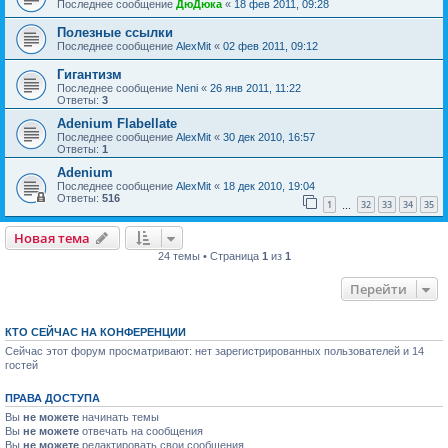
Последнее сообщение
ДюДюка
«
18 фев 2011, 09:28
Полезные ссылки
Последнее сообщение
AlexMit
«
02 фев 2011, 09:12
Гигантизм
Последнее сообщение
Neni
«
26 янв 2011, 11:22
Ответы:
3
Adenium Flabellate
Последнее сообщение
AlexMit
«
30 дек 2010, 16:57
Ответы:
1
Adenium
Последнее сообщение
AlexMit
«
18 дек 2010, 19:04
Ответы:
516
1
32
33
34
35
…
Новая тема
24 темы • Страница
1
из
1
Перейти
КТО СЕЙЧАС НА КОНФЕРЕНЦИИ
Сейчас этот форум просматривают: нет зарегистрированных пользователей и 14
гостей
ПРАВА ДОСТУПА
Вы
не можете
начинать темы
Вы
не можете
отвечать на сообщения
Вы
не можете
редактировать свои сообщения