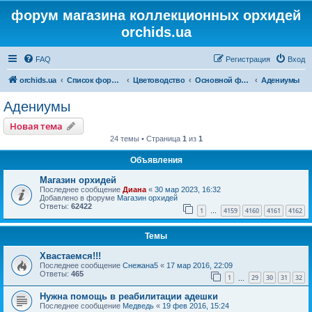
форум магазина коллекционных орхидей
orchids.ua
FAQ
Регистрация
Вход
orchids.ua
Список форумов
Цветоводство
Основной форум
Адениумы
Адениумы
Новая тема
24 темы • Страница
1
из
1
Объявления
Магазин орхидей
Последнее сообщение
Диана
«
30 мар 2023, 16:32
Добавлено в форуме
Магазин орхидей
Ответы:
62422
1
4159
4160
4161
4162
…
Темы
Хвастаемся!!!
Последнее сообщение
Снежана5
«
17 мар 2016, 22:09
Ответы:
465
1
29
30
31
32
…
Нужна помощь в реабилитации адешки
Последнее сообщение
Медведь
«
19 фев 2016, 15:24