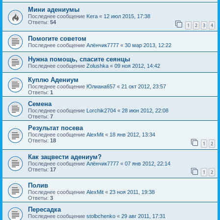
Мини адениумы
Последнее сообщение
Kera
«
12 июл 2015, 17:38
Ответы:
54
1
2
3
4
Помогите советом
Последнее сообщение
Алёнчик7777
«
30 мар 2013, 12:22
Нужна помощь, спасите сеянцы
Последнее сообщение
Zolushka
«
09 ноя 2012, 14:42
Куплю Адениум
Последнее сообщение
Юлиана657
«
21 окт 2012, 23:57
Ответы:
1
Семена
Последнее сообщение
Lorchik2704
«
28 июн 2012, 22:08
Ответы:
7
Результат посева
Последнее сообщение
AlexMit
«
18 янв 2012, 13:34
Ответы:
18
1
2
Как зацвести адениум?
Последнее сообщение
Алёнчик7777
«
07 янв 2012, 22:14
Ответы:
17
1
2
Полив
Последнее сообщение
AlexMit
«
23 ноя 2011, 19:38
Ответы:
3
Пересадка
Последнее сообщение
stolbchenko
«
29 авг 2011, 17:31