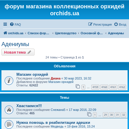
форум магазина коллекционных орхидей
orchids.ua
FAQ
Регистрация
Вход
orchids.ua
Список форумов
Цветоводство
Основной форум
Адениумы
Адениумы
Новая тема
24 темы • Страница
1
из
1
Объявления
Магазин орхидей
Последнее сообщение
Диана
«
30 мар 2023, 16:32
Добавлено в форуме
Магазин орхидей
Ответы:
62422
1
4159
4160
4161
4162
…
Темы
Хвастаемся!!!
Последнее сообщение
Снежана5
«
17 мар 2016, 22:09
Ответы:
465
1
29
30
31
32
…
Нужна помощь в реабилитации адешки
Последнее сообщение
Медведь
«
19 фев 2016, 15:24