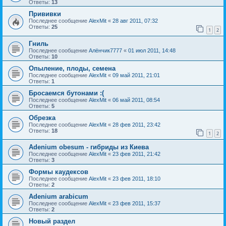
Ответы:
13
Прививки
Последнее сообщение
AlexMit
«
28 авг 2011, 07:32
Ответы:
25
1
2
Гниль
Последнее сообщение
Алёнчик7777
«
01 июл 2011, 14:48
Ответы:
10
Опыление, плоды, семена
Последнее сообщение
AlexMit
«
09 май 2011, 21:01
Ответы:
1
Бросаемся бутонами :(
Последнее сообщение
AlexMit
«
06 май 2011, 08:54
Ответы:
5
Обрезка
Последнее сообщение
AlexMit
«
28 фев 2011, 23:42
Ответы:
18
1
2
Adenium obesum - гибриды из Киева
Последнее сообщение
AlexMit
«
23 фев 2011, 21:42
Ответы:
3
Формы каудексов
Последнее сообщение
AlexMit
«
23 фев 2011, 18:10
Ответы:
2
Adenium arabicum
Последнее сообщение
AlexMit
«
23 фев 2011, 15:37
Ответы:
2
Новый раздел