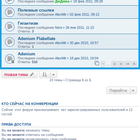
Последнее сообщение
ДюДюка
«
18 фев 2011, 09:28
Полезные ссылки
Последнее сообщение
AlexMit
«
02 фев 2011, 09:12
Гигантизм
Последнее сообщение
Neni
«
26 янв 2011, 11:22
Ответы:
3
Adenium Flabellate
Последнее сообщение
AlexMit
«
30 дек 2010, 16:57
Ответы:
1
Adenium
Последнее сообщение
AlexMit
«
18 дек 2010, 19:04
Ответы:
516
1
32
33
34
35
…
Новая тема
24 темы • Страница
1
из
1
Перейти
КТО СЕЙЧАС НА КОНФЕРЕНЦИИ
Сейчас этот форум просматривают: нет зарегистрированных пользователей и 12
гостей
ПРАВА ДОСТУПА
Вы
не можете
начинать темы
Вы
не можете
отвечать на сообщения
Вы
не можете
редактировать свои сообщения