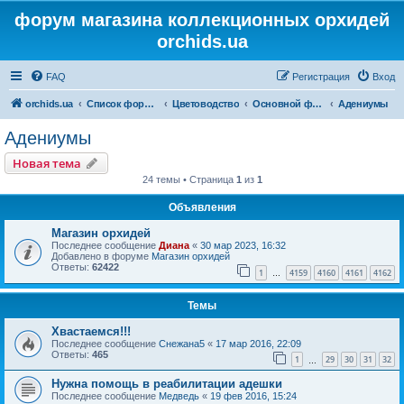
форум магазина коллекционных орхидей
orchids.ua
FAQ
Регистрация
Вход
orchids.ua
Список форумов
Цветоводство
Основной форум
Адениумы
Адениумы
Новая тема
24 темы • Страница
1
из
1
Объявления
Магазин орхидей
Последнее сообщение
Диана
«
30 мар 2023, 16:32
Добавлено в форуме
Магазин орхидей
Ответы:
62422
1
4159
4160
4161
4162
…
Темы
Хвастаемся!!!
Последнее сообщение
Снежана5
«
17 мар 2016, 22:09
Ответы:
465
1
29
30
31
32
…
Нужна помощь в реабилитации адешки
Последнее сообщение
Медведь
«
19 фев 2016, 15:24