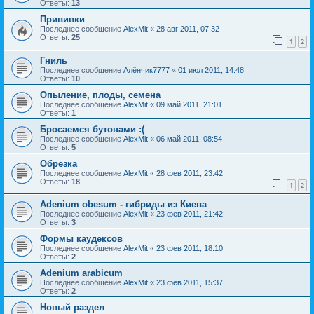
Ответы:
13
Прививки
Последнее сообщение
AlexMit
«
28 авг 2011, 07:32
Ответы:
25
1
2
Гниль
Последнее сообщение
Алёнчик7777
«
01 июл 2011, 14:48
Ответы:
10
Опыление, плоды, семена
Последнее сообщение
AlexMit
«
09 май 2011, 21:01
Ответы:
1
Бросаемся бутонами :(
Последнее сообщение
AlexMit
«
06 май 2011, 08:54
Ответы:
5
Обрезка
Последнее сообщение
AlexMit
«
28 фев 2011, 23:42
Ответы:
18
1
2
Adenium obesum - гибриды из Киева
Последнее сообщение
AlexMit
«
23 фев 2011, 21:42
Ответы:
3
Формы каудексов
Последнее сообщение
AlexMit
«
23 фев 2011, 18:10
Ответы:
2
Adenium arabicum
Последнее сообщение
AlexMit
«
23 фев 2011, 15:37
Ответы:
2
Новый раздел