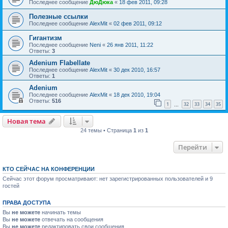
Последнее сообщение
ДюДюка
«
18 фев 2011, 09:28
Полезные ссылки
Последнее сообщение
AlexMit
«
02 фев 2011, 09:12
Гигантизм
Последнее сообщение
Neni
«
26 янв 2011, 11:22
Ответы:
3
Adenium Flabellate
Последнее сообщение
AlexMit
«
30 дек 2010, 16:57
Ответы:
1
Adenium
Последнее сообщение
AlexMit
«
18 дек 2010, 19:04
Ответы:
516
1
32
33
34
35
…
Новая тема
24 темы • Страница
1
из
1
Перейти
КТО СЕЙЧАС НА КОНФЕРЕНЦИИ
Сейчас этот форум просматривают: нет зарегистрированных пользователей и 9
гостей
ПРАВА ДОСТУПА
Вы
не можете
начинать темы
Вы
не можете
отвечать на сообщения
Вы
не можете
редактировать свои сообщения