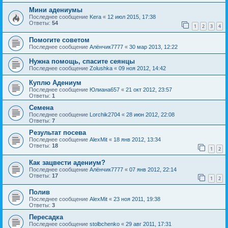
Мини адениумы
Последнее сообщение
Kera
«
12 июл 2015, 17:38
Ответы:
54
1
2
3
4
Помогите советом
Последнее сообщение
Алёнчик7777
«
30 мар 2013, 12:22
Нужна помощь, спасите сеянцы
Последнее сообщение
Zolushka
«
09 ноя 2012, 14:42
Куплю Адениум
Последнее сообщение
Юлиана657
«
21 окт 2012, 23:57
Ответы:
1
Семена
Последнее сообщение
Lorchik2704
«
28 июн 2012, 22:08
Ответы:
7
Результат посева
Последнее сообщение
AlexMit
«
18 янв 2012, 13:34
Ответы:
18
1
2
Как зацвести адениум?
Последнее сообщение
Алёнчик7777
«
07 янв 2012, 22:14
Ответы:
17
1
2
Полив
Последнее сообщение
AlexMit
«
23 ноя 2011, 19:38
Ответы:
3
Пересадка
Последнее сообщение
stolbchenko
«
29 авг 2011, 17:31