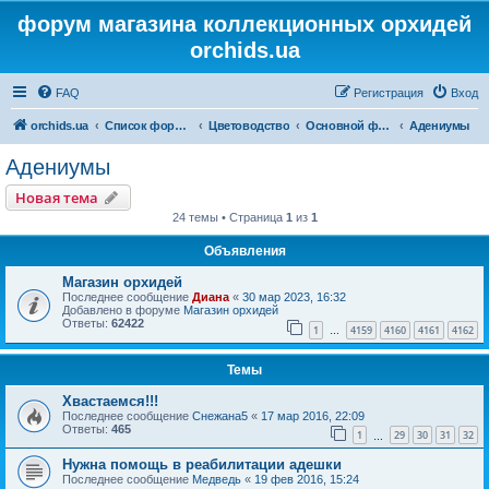
форум магазина коллекционных орхидей
orchids.ua
FAQ
Регистрация
Вход
orchids.ua
Список форумов
Цветоводство
Основной форум
Адениумы
Адениумы
Новая тема
24 темы • Страница
1
из
1
Объявления
Магазин орхидей
Последнее сообщение
Диана
«
30 мар 2023, 16:32
Добавлено в форуме
Магазин орхидей
Ответы:
62422
1
4159
4160
4161
4162
…
Темы
Хвастаемся!!!
Последнее сообщение
Снежана5
«
17 мар 2016, 22:09
Ответы:
465
1
29
30
31
32
…
Нужна помощь в реабилитации адешки
Последнее сообщение
Медведь
«
19 фев 2016, 15:24