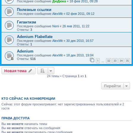
Последнее сообщение
ДюДюка
«
18 фев 2011, 09:28
Полезные ссылки
Последнее сообщение
AlexMit
«
02 фев 2011, 09:12
Гигантизм
Последнее сообщение
Neni
«
26 янв 2011, 11:22
Ответы:
3
Adenium Flabellate
Последнее сообщение
AlexMit
«
30 дек 2010, 16:57
Ответы:
1
Adenium
Последнее сообщение
AlexMit
«
18 дек 2010, 19:04
Ответы:
516
1
32
33
34
35
…
Новая тема
24 темы • Страница
1
из
1
Перейти
КТО СЕЙЧАС НА КОНФЕРЕНЦИИ
Сейчас этот форум просматривают: нет зарегистрированных пользователей и 2
гостя
ПРАВА ДОСТУПА
Вы
не можете
начинать темы
Вы
не можете
отвечать на сообщения
Вы
не можете
редактировать свои сообщения