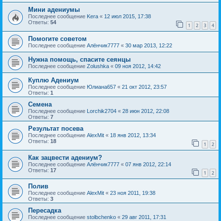
Мини адениумы
Последнее сообщение
Kera
«
12 июл 2015, 17:38
Ответы:
54
1
2
3
4
Помогите советом
Последнее сообщение
Алёнчик7777
«
30 мар 2013, 12:22
Нужна помощь, спасите сеянцы
Последнее сообщение
Zolushka
«
09 ноя 2012, 14:42
Куплю Адениум
Последнее сообщение
Юлиана657
«
21 окт 2012, 23:57
Ответы:
1
Семена
Последнее сообщение
Lorchik2704
«
28 июн 2012, 22:08
Ответы:
7
Результат посева
Последнее сообщение
AlexMit
«
18 янв 2012, 13:34
Ответы:
18
1
2
Как зацвести адениум?
Последнее сообщение
Алёнчик7777
«
07 янв 2012, 22:14
Ответы:
17
1
2
Полив
Последнее сообщение
AlexMit
«
23 ноя 2011, 19:38
Ответы:
3
Пересадка
Последнее сообщение
stolbchenko
«
29 авг 2011, 17:31