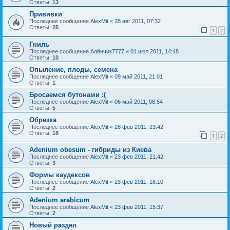
Ответы:
13
Прививки
Последнее сообщение
AlexMit
«
28 авг 2011, 07:32
Ответы:
25
1
2
Гниль
Последнее сообщение
Алёнчик7777
«
01 июл 2011, 14:48
Ответы:
10
Опыление, плоды, семена
Последнее сообщение
AlexMit
«
09 май 2011, 21:01
Ответы:
1
Бросаемся бутонами :(
Последнее сообщение
AlexMit
«
06 май 2011, 08:54
Ответы:
5
Обрезка
Последнее сообщение
AlexMit
«
28 фев 2011, 23:42
Ответы:
18
1
2
Adenium obesum - гибриды из Киева
Последнее сообщение
AlexMit
«
23 фев 2011, 21:42
Ответы:
3
Формы каудексов
Последнее сообщение
AlexMit
«
23 фев 2011, 18:10
Ответы:
2
Adenium arabicum
Последнее сообщение
AlexMit
«
23 фев 2011, 15:37
Ответы:
2
Новый раздел