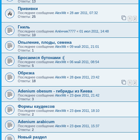
Ответы:
13
Прививки
Последнее сообщение
AlexMit
«
28 авг 2011, 07:32
Ответы:
25
1
2
Гниль
Последнее сообщение
Алёнчик7777
«
01 июл 2011, 14:48
Ответы:
10
Опыление, плоды, семена
Последнее сообщение
AlexMit
«
09 май 2011, 21:01
Ответы:
1
Бросаемся бутонами :(
Последнее сообщение
AlexMit
«
06 май 2011, 08:54
Ответы:
5
Обрезка
Последнее сообщение
AlexMit
«
28 фев 2011, 23:42
Ответы:
18
1
2
Adenium obesum - гибриды из Киева
Последнее сообщение
AlexMit
«
23 фев 2011, 21:42
Ответы:
3
Формы каудексов
Последнее сообщение
AlexMit
«
23 фев 2011, 18:10
Ответы:
2
Adenium arabicum
Последнее сообщение
AlexMit
«
23 фев 2011, 15:37
Ответы:
2
Новый раздел