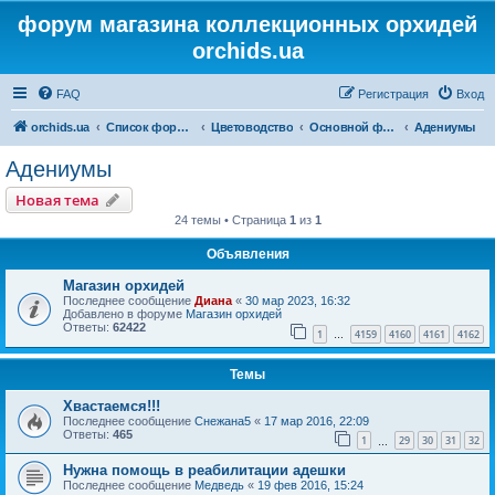
форум магазина коллекционных орхидей
orchids.ua
FAQ
Регистрация
Вход
orchids.ua
Список форумов
Цветоводство
Основной форум
Адениумы
Адениумы
Новая тема
24 темы • Страница
1
из
1
Объявления
Магазин орхидей
Последнее сообщение
Диана
«
30 мар 2023, 16:32
Добавлено в форуме
Магазин орхидей
Ответы:
62422
1
4159
4160
4161
4162
…
Темы
Хвастаемся!!!
Последнее сообщение
Снежана5
«
17 мар 2016, 22:09
Ответы:
465
1
29
30
31
32
…
Нужна помощь в реабилитации адешки
Последнее сообщение
Медведь
«
19 фев 2016, 15:24