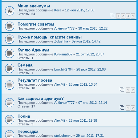
Мини адениумы
Последнее сообщение
Kera
«
12 июл 2015, 17:38
Ответы:
54
1
2
3
4
Помогите советом
Последнее сообщение
Алёнчик7777
«
30 мар 2013, 12:22
Нужна помощь, спасите сеянцы
Последнее сообщение
Zolushka
«
09 ноя 2012, 14:42
Куплю Адениум
Последнее сообщение
Юлиана657
«
21 окт 2012, 23:57
Ответы:
1
Семена
Последнее сообщение
Lorchik2704
«
28 июн 2012, 22:08
Ответы:
7
Результат посева
Последнее сообщение
AlexMit
«
18 янв 2012, 13:34
Ответы:
18
1
2
Как зацвести адениум?
Последнее сообщение
Алёнчик7777
«
07 янв 2012, 22:14
Ответы:
17
1
2
Полив
Последнее сообщение
AlexMit
«
23 ноя 2011, 19:38
Ответы:
3
Пересадка
Последнее сообщение
stolbchenko
«
29 авг 2011, 17:31