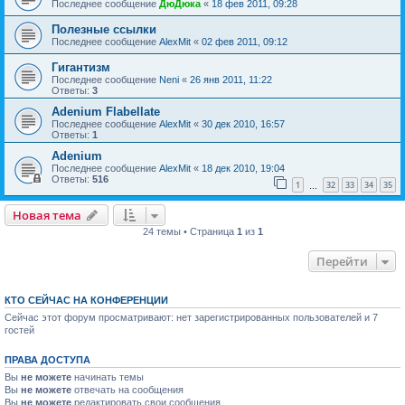
Последнее сообщение
ДюДюка
«
18 фев 2011, 09:28
Полезные ссылки
Последнее сообщение
AlexMit
«
02 фев 2011, 09:12
Гигантизм
Последнее сообщение
Neni
«
26 янв 2011, 11:22
Ответы:
3
Adenium Flabellate
Последнее сообщение
AlexMit
«
30 дек 2010, 16:57
Ответы:
1
Adenium
Последнее сообщение
AlexMit
«
18 дек 2010, 19:04
Ответы:
516
1
32
33
34
35
…
Новая тема
24 темы • Страница
1
из
1
Перейти
КТО СЕЙЧАС НА КОНФЕРЕНЦИИ
Сейчас этот форум просматривают: нет зарегистрированных пользователей и 7
гостей
ПРАВА ДОСТУПА
Вы
не можете
начинать темы
Вы
не можете
отвечать на сообщения
Вы
не можете
редактировать свои сообщения