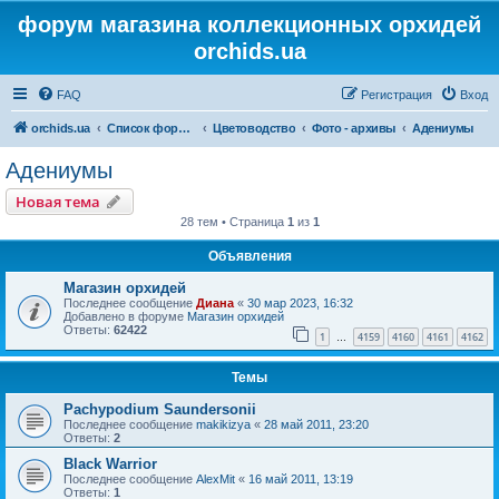
форум магазина коллекционных орхидей
orchids.ua
FAQ
Регистрация
Вход
orchids.ua
Список форумов
Цветоводство
Фото - архивы
Адениумы
Адениумы
Новая тема
28 тем • Страница
1
из
1
Объявления
Магазин орхидей
Последнее сообщение
Диана
«
30 мар 2023, 16:32
Добавлено в форуме
Магазин орхидей
Ответы:
62422
1
4159
4160
4161
4162
…
Темы
Pachypodium Saundersonii
Последнее сообщение
makikizya
«
28 май 2011, 23:20
Ответы:
2
Black Warrior
Последнее сообщение
AlexMit
«
16 май 2011, 13:19
Ответы:
1