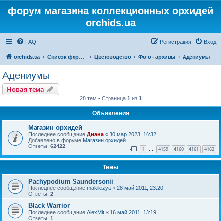
форум магазина коллекционных орхидей
orchids.ua
FAQ
Регистрация
Вход
orchids.ua
Список форумов
Цветоводство
Фото - архивы
Адениумы
Адениумы
Новая тема
28 тем • Страница
1
из
1
Объявления
Магазин орхидей
Последнее сообщение
Диана
«
30 мар 2023, 16:32
Добавлено в форуме
Магазин орхидей
Ответы:
62422
1
4159
4160
4161
4162
…
Темы
Pachypodium Saundersonii
Последнее сообщение
makikizya
«
28 май 2011, 23:20
Ответы:
2
Black Warrior
Последнее сообщение
AlexMit
«
16 май 2011, 13:19
Ответы:
1