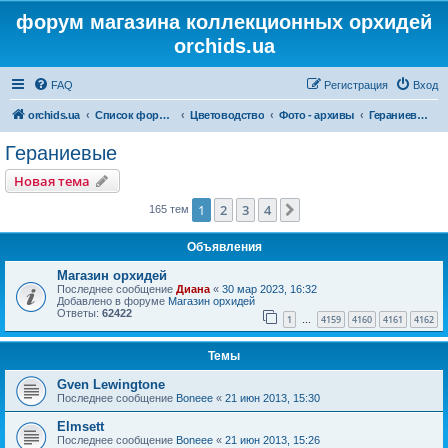
форум магазина коллекционных орхидей
orchids.ua
FAQ
Регистрация
Вход
orchids.ua
Список форумов
Цветоводство
Фото - архивы
Гераниевые
Гераниевые
Новая тема
1
2
3
4
След.
165 тем
Объявления
Магазин орхидей
Последнее сообщение
Диана
«
30 мар 2023, 16:32
Добавлено в форуме
Магазин орхидей
Ответы:
62422
1
4159
4160
4161
4162
…
Темы
Gven Lewingtone
Последнее сообщение
Boneee
«
21 июн 2013, 15:30
Elmsett
Последнее сообщение
Boneee
«
21 июн 2013, 15:26