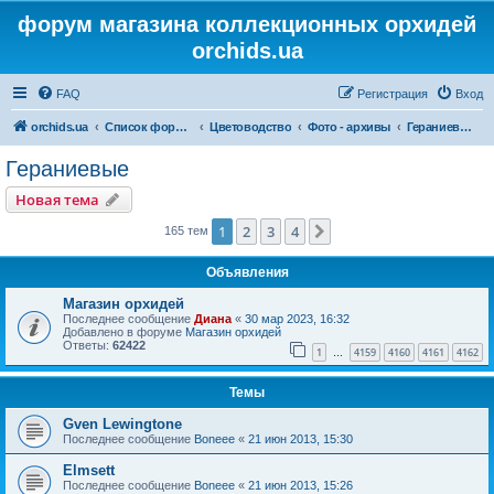
форум магазина коллекционных орхидей
orchids.ua
FAQ
Регистрация
Вход
orchids.ua
Список форумов
Цветоводство
Фото - архивы
Гераниевые
Гераниевые
Новая тема
1
2
3
4
След.
165 тем
Объявления
Магазин орхидей
Последнее сообщение
Диана
«
30 мар 2023, 16:32
Добавлено в форуме
Магазин орхидей
Ответы:
62422
1
4159
4160
4161
4162
…
Темы
Gven Lewingtone
Последнее сообщение
Boneee
«
21 июн 2013, 15:30
Elmsett
Последнее сообщение
Boneee
«
21 июн 2013, 15:26