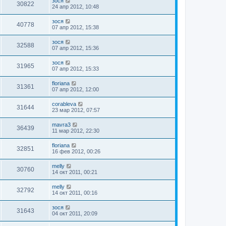
зося
30822
24 апр 2012, 10:48
зося
40778
07 апр 2012, 15:38
зося
32588
07 апр 2012, 15:36
зося
31965
07 апр 2012, 15:33
floriana
31361
07 апр 2012, 12:00
corableva
31644
23 мар 2012, 07:57
mavra3
36439
11 мар 2012, 22:30
floriana
32851
16 фев 2012, 00:26
melly
30760
14 окт 2011, 00:21
melly
32792
14 окт 2011, 00:16
зося
31643
04 окт 2011, 20:09