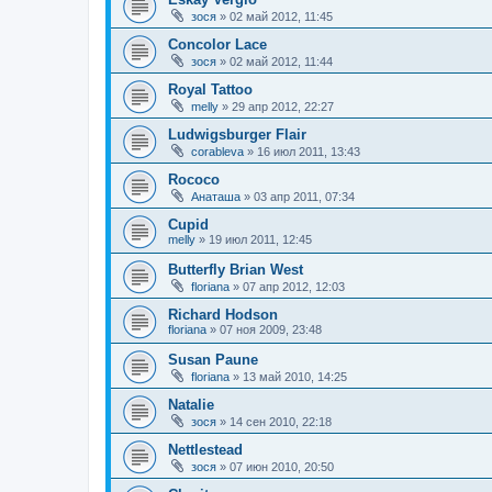
зося
»
02 май 2012, 11:45
Concolor Lace
зося
»
02 май 2012, 11:44
Royal Tattoo
melly
»
29 апр 2012, 22:27
Ludwigsburger Flair
corableva
»
16 июл 2011, 13:43
Rococo
Анаташа
»
03 апр 2011, 07:34
Cupid
melly
»
19 июл 2011, 12:45
Butterfly Brian West
floriana
»
07 апр 2012, 12:03
Richard Hodson
floriana
»
07 ноя 2009, 23:48
Susan Paune
floriana
»
13 май 2010, 14:25
Natalie
зося
»
14 сен 2010, 22:18
Nettlestead
зося
»
07 июн 2010, 20:50