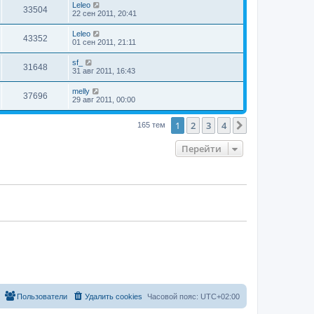
Leleo
33504
22 сен 2011, 20:41
Leleo
43352
01 сен 2011, 21:11
sf_
31648
31 авг 2011, 16:43
melly
37696
29 авг 2011, 00:00
1
2
3
4
След.
165 тем
Перейти
Пользователи
Удалить cookies
Часовой пояс:
UTC+02:00