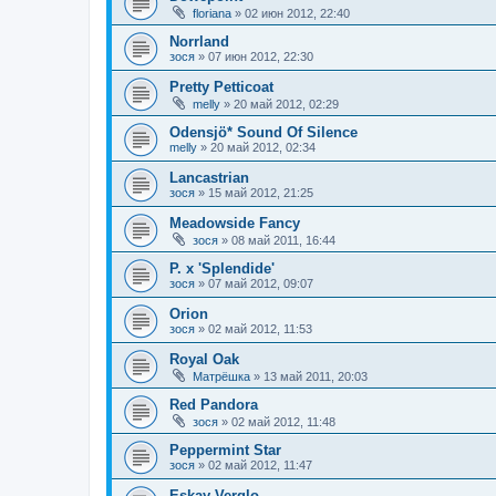
floriana
»
02 июн 2012, 22:40
Norrland
зося
»
07 июн 2012, 22:30
Pretty Petticoat
melly
»
20 май 2012, 02:29
Odensjö* Sound Of Silence
melly
»
20 май 2012, 02:34
Lancastrian
зося
»
15 май 2012, 21:25
Meadowside Fancy
зося
»
08 май 2011, 16:44
P. x 'Splendide'
зося
»
07 май 2012, 09:07
Orion
зося
»
02 май 2012, 11:53
Royal Oak
Матрёшка
»
13 май 2011, 20:03
Red Pandora
зося
»
02 май 2012, 11:48
Peppermint Star
зося
»
02 май 2012, 11:47
Eskay Verglo