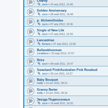
Charity
зося
»
24 апр 2012, 10:48
Golden Anniversary
зося
»
08 май 2011, 16:48
p. Alchemilloides
зося
»
07 апр 2012, 15:36
Single of New Life
зося
»
07 апр 2012, 15:33
Lancastrian
floriana
»
07 апр 2012, 12:00
Bullareblomman
corableva
»
23 мар 2012, 07:57
Ibiza
зося
»
08 май 2011, 16:47
Swanland Pink/Australien Pink Rosebud
зося
»
29 сен 2011, 14:27
Baby Bouquet
melly
»
14 окт 2011, 00:21
Granny Barter
melly
»
14 окт 2011, 00:16
Звезда Подмосковья
зося
»
16 май 2011, 16:32