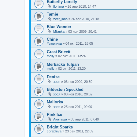
Butterfly Lorelly
floriana
»
26 апр 2010, 14:47
Tamie
zvet_lana
»
26 авг 2010, 21:18
Blue Wonder
Milanka
»
03 ноя 2009, 20:41
Chine
Флоринка
»
04 окт 2011, 18:05
Great Bricett
melly
»
02 окт 2011, 13:24
Mеrbacka Tulpan
melly
»
02 окт 2011, 13:20
Denise
зося
»
03 ноя 2009, 20:50
Bildeston Speckled
зося
»
03 ноя 2010, 20:52
Mallorka
зося
»
25 сен 2011, 09:00
Pink Ice
Анаташа
»
03 апр 2011, 07:40
Bright Sparks
corableva
»
23 сен 2011, 22:09