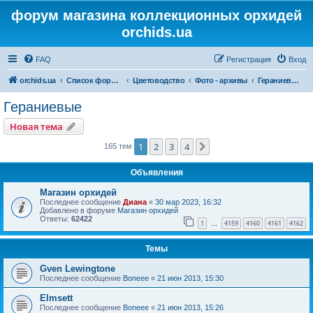
форум магазина коллекционных орхидей
orchids.ua
FAQ
Регистрация
Вход
orchids.ua
Список форумов
Цветоводство
Фото - архивы
Гераниевые
Гераниевые
Новая тема
1
2
3
4
След.
165 тем
Объявления
Магазин орхидей
Последнее сообщение
Диана
«
30 мар 2023, 16:32
Добавлено в форуме
Магазин орхидей
Ответы:
62422
1
4159
4160
4161
4162
…
Темы
Gven Lewingtone
Последнее сообщение
Boneee
«
21 июн 2013, 15:30
Elmsett
Последнее сообщение
Boneee
«
21 июн 2013, 15:26