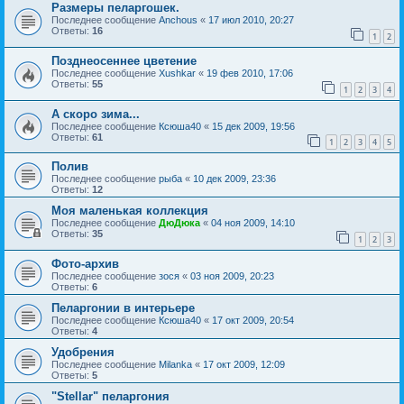
Размеры пеларгошек.
Последнее сообщение
Anchous
«
17 июл 2010, 20:27
Ответы:
16
1
2
Позднеосеннее цветение
Последнее сообщение
Xushkar
«
19 фев 2010, 17:06
Ответы:
55
1
2
3
4
А скоро зима...
Последнее сообщение
Ксюша40
«
15 дек 2009, 19:56
Ответы:
61
1
2
3
4
5
Полив
Последнее сообщение
рыба
«
10 дек 2009, 23:36
Ответы:
12
Моя маленькая коллекция
Последнее сообщение
ДюДюка
«
04 ноя 2009, 14:10
Ответы:
35
1
2
3
Фото-архив
Последнее сообщение
зося
«
03 ноя 2009, 20:23
Ответы:
6
Пеларгонии в интерьере
Последнее сообщение
Ксюша40
«
17 окт 2009, 20:54
Ответы:
4
Удобрения
Последнее сообщение
Milanka
«
17 окт 2009, 12:09
Ответы:
5
"Stellar" пеларгония