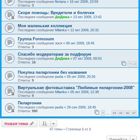
Последнее сообщение
floriana
«
16 окт 2009, 23:59
Ответы:
3
Скоря помощь: Вредители и болячки
Последнее сообщение
ДюДюка
«
13 окт 2009, 13:42
Моя маленькая коллекция
Последнее сообщение
Milanka
«
12 окт 2009, 20:32
Группа Formosum
Последнее сообщение
зося
«
09 окт 2009, 18:45
Ответы:
3
Спасибо модераторам за подфорум
Последнее сообщение
ДюДюка
«
07 окт 2009, 09:03
Ответы:
16
1
2
Покупка пеларгонии без названия
Последнее сообщение
рыба
«
05 окт 2009, 20:26
Ответы:
9
Виртуальная фотовыставка "Любимые пеларгонии-2008"
Последнее сообщение
Milanka
«
05 окт 2009, 12:38
Ответы:
9
Пеларгонии
Последнее сообщение
рыба
«
29 сен 2009, 18:45
Ответы:
990
1
64
65
66
67
…
Новая тема
42 темы • Страница
1
из
1
Перейти