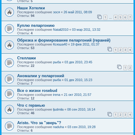
Ответы:
5
Наши Хотелки
Последнее сообщение
зося
«
26 май 2011, 08:09
Ответы:
94
1
4
5
6
7
…
Куплю пеларгонию
Последнее сообщение
Natali2010
«
03 мар 2011, 13:32
Ответы:
4
Обрезка и формирование пеларгоний (гераней)
Последнее сообщение
Ксюша40
«
19 фев 2011, 01:37
Ответы:
53
1
2
3
4
Стеллажи
Последнее сообщение
рыба
«
03 дек 2010, 23:45
Ответы:
22
1
2
Аномалии у пеларгоний
Последнее сообщение
рыба
«
01 дек 2010, 15:23
Ответы:
7
Все о жизни rosebud
Последнее сообщение
irena
«
21 окт 2010, 21:57
Ответы:
12
Что с геранью
Последнее сообщение
ljudmila
«
08 сен 2010, 16:14
Ответы:
46
1
2
3
4
Aristo. Что за "зверь"?
Последнее сообщение
naduha
«
03 сен 2010, 19:28
Ответы:
6