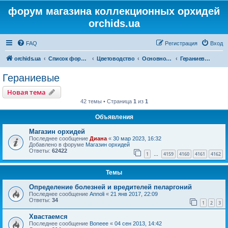
форум магазина коллекционных орхидей
orchids.ua
FAQ
Регистрация
Вход
orchids.ua
Список форумов
Цветоводство
Основной форум
Гераниевые
Гераниевые
Новая тема
42 темы • Страница
1
из
1
Объявления
Магазин орхидей
Последнее сообщение
Диана
«
30 мар 2023, 16:32
Добавлено в форуме
Магазин орхидей
Ответы:
62422
1
4159
4160
4161
4162
…
Темы
Определение болезней и вредителей пеларгоний
Последнее сообщение
Annoli
«
21 янв 2017, 22:09
Ответы:
34
1
2
3
Хвастаемся
Последнее сообщение
Boneee
«
04 сен 2013, 14:42