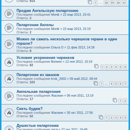
Ответы:
914
1
58
59
60
61
…
Продам Ангельскую пеларгонию
Последнее сообщение
Monik
«
22 мар 2013, 15:41
Ответы:
2
Пеларгонии Ангелы
Последнее сообщение
Monik
«
22 мар 2013, 15:19
Ответы:
2
Можно ли сажать несколько черешков герани в один
горшок?
Последнее сообщение
Ольга О
«
11 фев 2013, 14:26
Ответы:
8
Условия укоренения черенков
Последнее сообщение
Boneee
«
12 ноя 2012, 10:19
Ответы:
82
1
2
3
4
5
6
Пеларгонии из заказов
Последнее сообщение
krok_2002
«
09 май 2012, 08:44
Ответы:
103
1
4
5
6
7
…
Ампельная пеларгония
Последнее сообщение
Жасмин
«
06 ноя 2011, 13:19
Ответы:
17
1
2
Сеять будем?
Последнее сообщение
Жасмин
«
30 окт 2011, 17:56
Ответы:
62
1
2
3
4
5
Душистые пеларгонии
Последнее сообщение
зося
«
27 окт 2011, 18:48