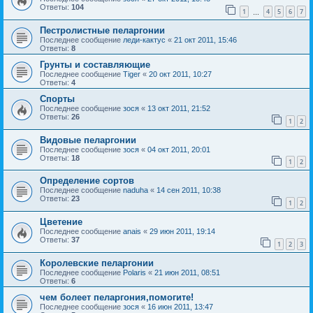
Ответы:
104
1
4
5
6
7
…
Пестролистные пеларгонии
Последнее сообщение
леди-кактус
«
21 окт 2011, 15:46
Ответы:
8
Грунты и составляющие
Последнее сообщение
Tiger
«
20 окт 2011, 10:27
Ответы:
4
Спорты
Последнее сообщение
зося
«
13 окт 2011, 21:52
Ответы:
26
1
2
Видовые пеларгонии
Последнее сообщение
зося
«
04 окт 2011, 20:01
Ответы:
18
1
2
Определение сортов
Последнее сообщение
naduha
«
14 сен 2011, 10:38
Ответы:
23
1
2
Цветение
Последнее сообщение
anais
«
29 июн 2011, 19:14
Ответы:
37
1
2
3
Королевские пеларгонии
Последнее сообщение
Polaris
«
21 июн 2011, 08:51
Ответы:
6
чем болеет пеларгония,помогите!
Последнее сообщение
зося
«
16 июн 2011, 13:47