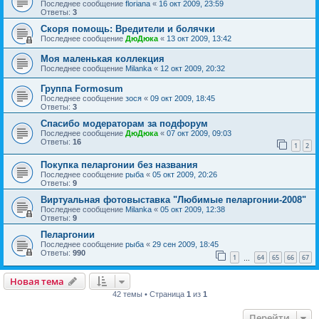
Последнее сообщение
floriana
«
16 окт 2009, 23:59
Ответы:
3
Скоря помощь: Вредители и болячки
Последнее сообщение
ДюДюка
«
13 окт 2009, 13:42
Моя маленькая коллекция
Последнее сообщение
Milanka
«
12 окт 2009, 20:32
Группа Formosum
Последнее сообщение
зося
«
09 окт 2009, 18:45
Ответы:
3
Спасибо модераторам за подфорум
Последнее сообщение
ДюДюка
«
07 окт 2009, 09:03
Ответы:
16
1
2
Покупка пеларгонии без названия
Последнее сообщение
рыба
«
05 окт 2009, 20:26
Ответы:
9
Виртуальная фотовыставка "Любимые пеларгонии-2008"
Последнее сообщение
Milanka
«
05 окт 2009, 12:38
Ответы:
9
Пеларгонии
Последнее сообщение
рыба
«
29 сен 2009, 18:45
Ответы:
990
1
64
65
66
67
…
Новая тема
42 темы • Страница
1
из
1
Перейти