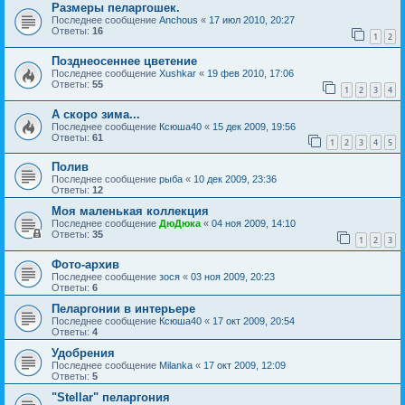
Размеры пеларгошек.
Последнее сообщение
Anchous
«
17 июл 2010, 20:27
Ответы:
16
1
2
Позднеосеннее цветение
Последнее сообщение
Xushkar
«
19 фев 2010, 17:06
Ответы:
55
1
2
3
4
А скоро зима...
Последнее сообщение
Ксюша40
«
15 дек 2009, 19:56
Ответы:
61
1
2
3
4
5
Полив
Последнее сообщение
рыба
«
10 дек 2009, 23:36
Ответы:
12
Моя маленькая коллекция
Последнее сообщение
ДюДюка
«
04 ноя 2009, 14:10
Ответы:
35
1
2
3
Фото-архив
Последнее сообщение
зося
«
03 ноя 2009, 20:23
Ответы:
6
Пеларгонии в интерьере
Последнее сообщение
Ксюша40
«
17 окт 2009, 20:54
Ответы:
4
Удобрения
Последнее сообщение
Milanka
«
17 окт 2009, 12:09
Ответы:
5
"Stellar" пеларгония