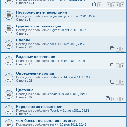
Ответы:
104
1
4
5
6
7
…
Пестролистные пеларгонии
Последнее сообщение
леди-кактус
«
21 окт 2011, 15:46
Ответы:
8
Грунты и составляющие
Последнее сообщение
Tiger
«
20 окт 2011, 10:27
Ответы:
4
Спорты
Последнее сообщение
зося
«
13 окт 2011, 21:52
Ответы:
26
1
2
Видовые пеларгонии
Последнее сообщение
зося
«
04 окт 2011, 20:01
Ответы:
18
1
2
Определение сортов
Последнее сообщение
naduha
«
14 сен 2011, 10:38
Ответы:
23
1
2
Цветение
Последнее сообщение
anais
«
29 июн 2011, 19:14
Ответы:
37
1
2
3
Королевские пеларгонии
Последнее сообщение
Polaris
«
21 июн 2011, 08:51
Ответы:
6
чем болеет пеларгония,помогите!
Последнее сообщение
зося
«
16 июн 2011, 13:47