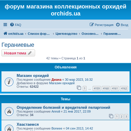
форум магазина коллекционных орхидей
orchids.ua
FAQ
Регистрация
Вход
orchids.ua
Список форумов
Цветоводство
Основной форум
Гераниевые
Гераниевые
Новая тема
42 темы • Страница
1
из
1
Объявления
Магазин орхидей
Последнее сообщение
Диана
«
30 мар 2023, 16:32
Добавлено в форуме
Магазин орхидей
Ответы:
62422
1
4159
4160
4161
4162
…
Темы
Определение болезней и вредителей пеларгоний
Последнее сообщение
Annoli
«
21 янв 2017, 22:09
Ответы:
34
1
2
3
Хвастаемся
Последнее сообщение
Boneee
«
04 сен 2013, 14:42