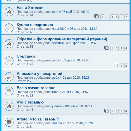
Ответы:
5
Наши Хотелки
Последнее сообщение
зося
«
26 май 2011, 08:09
Ответы:
94
1
4
5
6
7
…
Куплю пеларгонию
Последнее сообщение
Natali2010
«
03 мар 2011, 13:32
Ответы:
4
Обрезка и формирование пеларгоний (гераней)
Последнее сообщение
Ксюша40
«
19 фев 2011, 01:37
Ответы:
53
1
2
3
4
Стеллажи
Последнее сообщение
рыба
«
03 дек 2010, 23:45
Ответы:
22
1
2
Аномалии у пеларгоний
Последнее сообщение
рыба
«
01 дек 2010, 15:23
Ответы:
7
Все о жизни rosebud
Последнее сообщение
irena
«
21 окт 2010, 21:57
Ответы:
12
Что с геранью
Последнее сообщение
ljudmila
«
08 сен 2010, 16:14
Ответы:
46
1
2
3
4
Aristo. Что за "зверь"?
Последнее сообщение
naduha
«
03 сен 2010, 19:28
Ответы:
6