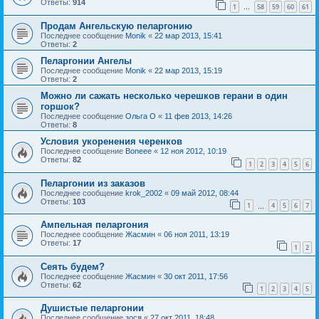
Ответы:
914
1
58
59
60
61
…
Продам Ангельскую пеларгонию
Последнее сообщение
Monik
«
22 мар 2013, 15:41
Ответы:
2
Пеларгонии Ангелы
Последнее сообщение
Monik
«
22 мар 2013, 15:19
Ответы:
2
Можно ли сажать несколько черешков герани в один
горшок?
Последнее сообщение
Ольга О
«
11 фев 2013, 14:26
Ответы:
8
Условия укоренения черенков
Последнее сообщение
Boneee
«
12 ноя 2012, 10:19
Ответы:
82
1
2
3
4
5
6
Пеларгонии из заказов
Последнее сообщение
krok_2002
«
09 май 2012, 08:44
Ответы:
103
1
4
5
6
7
…
Ампельная пеларгония
Последнее сообщение
Жасмин
«
06 ноя 2011, 13:19
Ответы:
17
1
2
Сеять будем?
Последнее сообщение
Жасмин
«
30 окт 2011, 17:56
Ответы:
62
1
2
3
4
5
Душистые пеларгонии
Последнее сообщение
зося
«
27 окт 2011, 18:48