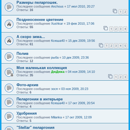
Размеры пеларгошек.
Последнее сообщение
Anchous
«
17 июл 2010, 20:27
Ответы:
16
1
2
Позднеосеннее цветение
Последнее сообщение
Xushkar
«
19 фев 2010, 17:06
Ответы:
55
1
2
3
4
А скоро зима...
Последнее сообщение
Ксюша40
«
15 дек 2009, 19:56
Ответы:
61
1
2
3
4
5
Полив
Последнее сообщение
рыба
«
10 дек 2009, 23:36
Ответы:
12
Моя маленькая коллекция
Последнее сообщение
ДюДюка
«
04 ноя 2009, 14:10
Ответы:
35
1
2
3
Фото-архив
Последнее сообщение
зося
«
03 ноя 2009, 20:23
Ответы:
6
Пеларгонии в интерьере
Последнее сообщение
Ксюша40
«
17 окт 2009, 20:54
Ответы:
4
Удобрения
Последнее сообщение
Milanka
«
17 окт 2009, 12:09
Ответы:
5
"Stellar" пеларгония