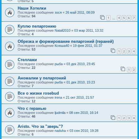
Ответы:
5
Наши Хотелки
Последнее сообщение
зося
«
26 май 2011, 08:09
Ответы:
94
1
4
5
6
7
…
Куплю пеларгонию
Последнее сообщение
Natali2010
«
03 мар 2011, 13:32
Ответы:
4
Обрезка и формирование пеларгоний (гераней)
Последнее сообщение
Ксюша40
«
19 фев 2011, 01:37
Ответы:
53
1
2
3
4
Стеллажи
Последнее сообщение
рыба
«
03 дек 2010, 23:45
Ответы:
22
1
2
Аномалии у пеларгоний
Последнее сообщение
рыба
«
01 дек 2010, 15:23
Ответы:
7
Все о жизни rosebud
Последнее сообщение
irena
«
21 окт 2010, 21:57
Ответы:
12
Что с геранью
Последнее сообщение
ljudmila
«
08 сен 2010, 16:14
Ответы:
46
1
2
3
4
Aristo. Что за "зверь"?
Последнее сообщение
naduha
«
03 сен 2010, 19:28
Ответы:
6