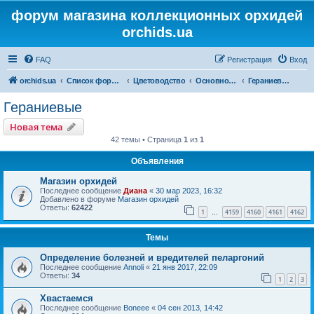
форум магазина коллекционных орхидей
orchids.ua
FAQ
Регистрация
Вход
orchids.ua
Список форумов
Цветоводство
Основной форум
Гераниевые
Гераниевые
Новая тема
42 темы • Страница
1
из
1
Объявления
Магазин орхидей
Последнее сообщение
Диана
«
30 мар 2023, 16:32
Добавлено в форуме
Магазин орхидей
Ответы:
62422
1
4159
4160
4161
4162
…
Темы
Определение болезней и вредителей пеларгоний
Последнее сообщение
Annoli
«
21 янв 2017, 22:09
Ответы:
34
1
2
3
Хвастаемся
Последнее сообщение
Boneee
«
04 сен 2013, 14:42