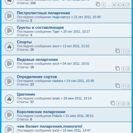
Ответы:
104
1
4
5
6
7
…
Пестролистные пеларгонии
Последнее сообщение
леди-кактус
«
21 окт 2011, 15:46
Ответы:
8
Грунты и составляющие
Последнее сообщение
Tiger
«
20 окт 2011, 10:27
Ответы:
4
Спорты
Последнее сообщение
зося
«
13 окт 2011, 21:52
Ответы:
26
1
2
Видовые пеларгонии
Последнее сообщение
зося
«
04 окт 2011, 20:01
Ответы:
18
1
2
Определение сортов
Последнее сообщение
naduha
«
14 сен 2011, 10:38
Ответы:
23
1
2
Цветение
Последнее сообщение
anais
«
29 июн 2011, 19:14
Ответы:
37
1
2
3
Королевские пеларгонии
Последнее сообщение
Polaris
«
21 июн 2011, 08:51
Ответы:
6
чем болеет пеларгония,помогите!
Последнее сообщение
зося
«
16 июн 2011, 13:47