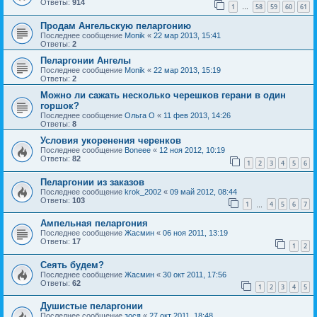
Ответы:
914
1
58
59
60
61
…
Продам Ангельскую пеларгонию
Последнее сообщение
Monik
«
22 мар 2013, 15:41
Ответы:
2
Пеларгонии Ангелы
Последнее сообщение
Monik
«
22 мар 2013, 15:19
Ответы:
2
Можно ли сажать несколько черешков герани в один
горшок?
Последнее сообщение
Ольга О
«
11 фев 2013, 14:26
Ответы:
8
Условия укоренения черенков
Последнее сообщение
Boneee
«
12 ноя 2012, 10:19
Ответы:
82
1
2
3
4
5
6
Пеларгонии из заказов
Последнее сообщение
krok_2002
«
09 май 2012, 08:44
Ответы:
103
1
4
5
6
7
…
Ампельная пеларгония
Последнее сообщение
Жасмин
«
06 ноя 2011, 13:19
Ответы:
17
1
2
Сеять будем?
Последнее сообщение
Жасмин
«
30 окт 2011, 17:56
Ответы:
62
1
2
3
4
5
Душистые пеларгонии
Последнее сообщение
зося
«
27 окт 2011, 18:48