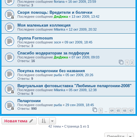
Последнее сообщение
floriana
«
16 окт 2009, 23:59
Ответы:
3
Скоря помощь: Вредители и болячки
Последнее сообщение
ДюДюка
«
13 окт 2009, 13:42
Моя маленькая коллекция
Последнее сообщение
Milanka
«
12 окт 2009, 20:32
Группа Formosum
Последнее сообщение
зося
«
09 окт 2009, 18:45
Ответы:
3
Спасибо модераторам за подфорум
Последнее сообщение
ДюДюка
«
07 окт 2009, 09:03
Ответы:
16
1
2
Покупка пеларгонии без названия
Последнее сообщение
рыба
«
05 окт 2009, 20:26
Ответы:
9
Виртуальная фотовыставка "Любимые пеларгонии-2008"
Последнее сообщение
Milanka
«
05 окт 2009, 12:38
Ответы:
9
Пеларгонии
Последнее сообщение
рыба
«
29 сен 2009, 18:45
Ответы:
990
1
64
65
66
67
…
Новая тема
42 темы • Страница
1
из
1
Перейти