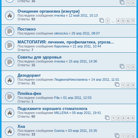
Ответы:
16
1
2
Очищение организма (изнутри)
Последнее сообщение
пчелка
«
12 май 2011, 15:13
Ответы:
93
1
4
5
6
7
…
Постакнэ
Последнее сообщение
olenocka
«
29 апр 2011, 08:07
МАСТОПАТИЯ: лечение, профилактика, угроза...
Последнее сообщение
Каролина
«
21 апр 2011, 10:44
Ответы:
7
Советы для здоровья
Последнее сообщение
пчелка
«
15 апр 2011, 14:36
Ответы:
15
1
2
Дезодорант
Последнее сообщение
ЛюдмилаНиколаевна
«
14 апр 2011, 11:01
Ответы:
31
1
2
3
Плойка-фен
Последнее сообщение
Fila
«
01 апр 2011, 12:03
Ответы:
1
Подскажите хорошего стоматолога
Последнее сообщение
MILLENA
«
05 мар 2011, 19:41
Ответы:
60
1
2
3
4
5
Хна
Последнее сообщение
Ganna
«
03 мар 2011, 15:35
Ответы:
33
1
2
3