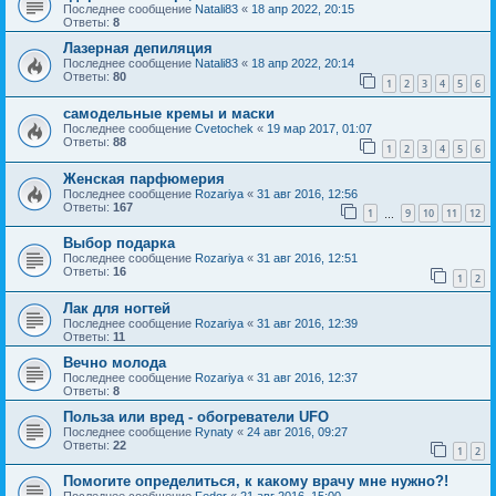
Последнее сообщение
Natali83
«
18 апр 2022, 20:15
Ответы:
8
Лазерная депиляция
Последнее сообщение
Natali83
«
18 апр 2022, 20:14
Ответы:
80
1
2
3
4
5
6
самодельные кремы и маски
Последнее сообщение
Cvetochek
«
19 мар 2017, 01:07
Ответы:
88
1
2
3
4
5
6
Женская парфюмерия
Последнее сообщение
Rozariya
«
31 авг 2016, 12:56
Ответы:
167
1
9
10
11
12
…
Выбор подарка
Последнее сообщение
Rozariya
«
31 авг 2016, 12:51
Ответы:
16
1
2
Лак для ногтей
Последнее сообщение
Rozariya
«
31 авг 2016, 12:39
Ответы:
11
Вечно молода
Последнее сообщение
Rozariya
«
31 авг 2016, 12:37
Ответы:
8
Польза или вред - обогреватели UFO
Последнее сообщение
Rynaty
«
24 авг 2016, 09:27
Ответы:
22
1
2
Помогите определиться, к какому врачу мне нужно?!