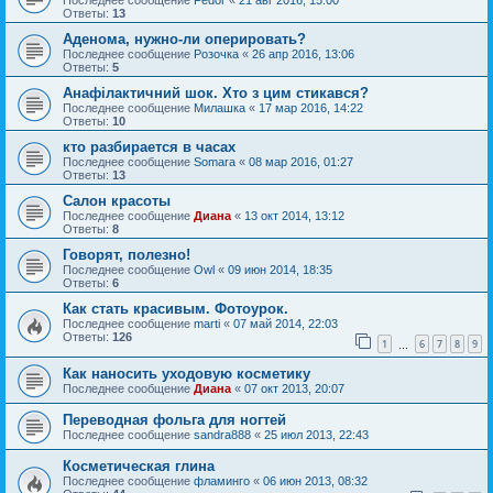
Последнее сообщение
Fedor
«
21 авг 2016, 15:00
Ответы:
13
Аденома, нужно-ли оперировать?
Последнее сообщение
Розочка
«
26 апр 2016, 13:06
Ответы:
5
Анафілактичний шок. Хто з цим стикався?
Последнее сообщение
Милашка
«
17 мар 2016, 14:22
Ответы:
10
кто разбирается в часах
Последнее сообщение
Somara
«
08 мар 2016, 01:27
Ответы:
13
Салон красоты
Последнее сообщение
Диана
«
13 окт 2014, 13:12
Ответы:
8
Говорят, полезно!
Последнее сообщение
Owl
«
09 июн 2014, 18:35
Ответы:
6
Как стать красивым. Фотоурок.
Последнее сообщение
marti
«
07 май 2014, 22:03
Ответы:
126
1
6
7
8
9
…
Как наносить уходовую косметику
Последнее сообщение
Диана
«
07 окт 2013, 20:07
Переводная фольга для ногтей
Последнее сообщение
sandra888
«
25 июл 2013, 22:43
Косметическая глина
Последнее сообщение
фламинго
«
06 июн 2013, 08:32