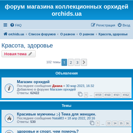
форум магазина коллекционных орхидей
orchids.ua
FAQ
Регистрация
Вход
orchids.ua
Список форумов
О разном
О разном
Красота, здоровье
Красота, здоровье
Новая тема
1
2
3
След.
102 темы
Объявления
Магазин орхидей
Последнее сообщение
Диана
«
30 мар 2023, 16:32
Добавлено в форуме
Магазин орхидей
Ответы:
62422
1
4159
4160
4161
4162
…
Темы
Красивые мужчины ;-) Тема для женщин.
Последнее сообщение
Natali83
«
18 апр 2022, 20:16
Ответы:
530
1
33
34
35
36
…
здоровье и спорт, чем помочь?