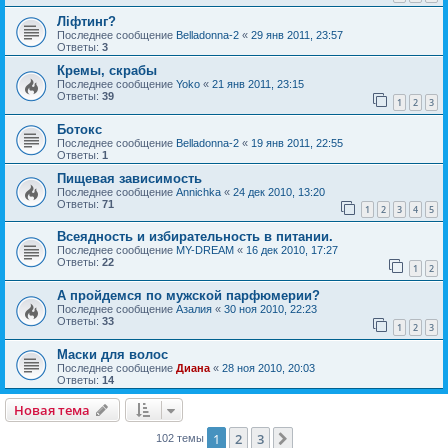
Ліфтинг?
Последнее сообщение
Belladonna-2
«
29 янв 2011, 23:57
Ответы:
3
Кремы, скрабы
Последнее сообщение
Yoko
«
21 янв 2011, 23:15
Ответы:
39
1
2
3
Ботокс
Последнее сообщение
Belladonna-2
«
19 янв 2011, 22:55
Ответы:
1
Пищевая зависимость
Последнее сообщение
Annichka
«
24 дек 2010, 13:20
Ответы:
71
1
2
3
4
5
Всеядность и избирательность в питании.
Последнее сообщение
MY-DREAM
«
16 дек 2010, 17:27
Ответы:
22
1
2
А пройдемся по мужской парфюмерии?
Последнее сообщение
Азалия
«
30 ноя 2010, 22:23
Ответы:
33
1
2
3
Маски для волос
Последнее сообщение
Диана
«
28 ноя 2010, 20:03
Ответы:
14
Новая тема
1
2
3
След.
102 темы