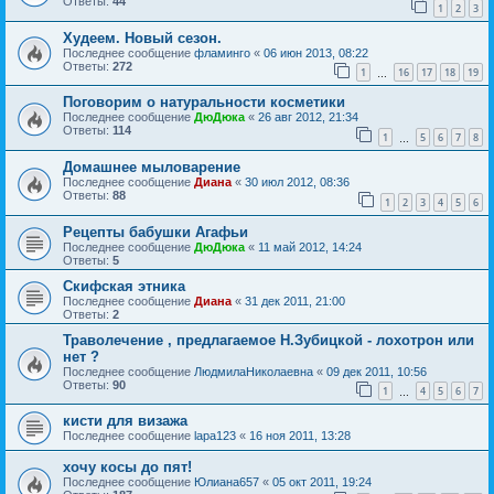
Ответы:
44
1
2
3
Худеем. Новый сезон.
Последнее сообщение
фламинго
«
06 июн 2013, 08:22
Ответы:
272
1
16
17
18
19
…
Поговорим о натуральности косметики
Последнее сообщение
ДюДюка
«
26 авг 2012, 21:34
Ответы:
114
1
5
6
7
8
…
Домашнее мыловарение
Последнее сообщение
Диана
«
30 июл 2012, 08:36
Ответы:
88
1
2
3
4
5
6
Рецепты бабушки Агафьи
Последнее сообщение
ДюДюка
«
11 май 2012, 14:24
Ответы:
5
Скифская этника
Последнее сообщение
Диана
«
31 дек 2011, 21:00
Ответы:
2
Траволечение , предлагаемое Н.Зубицкой - лохотрон или
нет ?
Последнее сообщение
ЛюдмилаНиколаевна
«
09 дек 2011, 10:56
Ответы:
90
1
4
5
6
7
…
кисти для визажа
Последнее сообщение
lapa123
«
16 ноя 2011, 13:28
хочу косы до пят!
Последнее сообщение
Юлиана657
«
05 окт 2011, 19:24