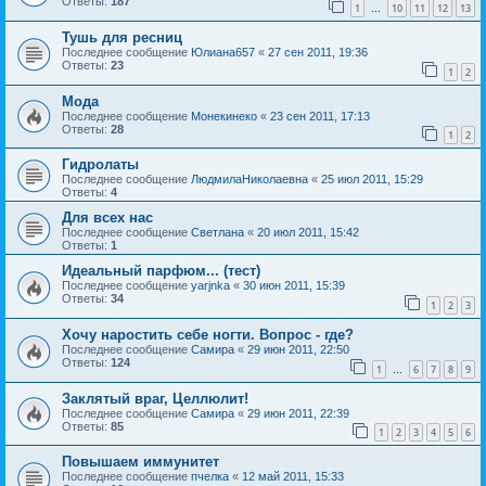
Ответы:
187
1
10
11
12
13
…
Тушь для ресниц
Последнее сообщение
Юлиана657
«
27 сен 2011, 19:36
Ответы:
23
1
2
Мода
Последнее сообщение
Монекинеко
«
23 сен 2011, 17:13
Ответы:
28
1
2
Гидролаты
Последнее сообщение
ЛюдмилаНиколаевна
«
25 июл 2011, 15:29
Ответы:
4
Для всех нас
Последнее сообщение
Светлана
«
20 июл 2011, 15:42
Ответы:
1
Идеальный парфюм... (тест)
Последнее сообщение
yarjnka
«
30 июн 2011, 15:39
Ответы:
34
1
2
3
Хочу наростить себе ногти. Вопрос - где?
Последнее сообщение
Самира
«
29 июн 2011, 22:50
Ответы:
124
1
6
7
8
9
…
Заклятый враг, Целлюлит!
Последнее сообщение
Самира
«
29 июн 2011, 22:39
Ответы:
85
1
2
3
4
5
6
Повышаем иммунитет
Последнее сообщение
пчелка
«
12 май 2011, 15:33