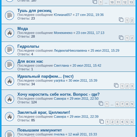
Ответы:
187
1
10
11
12
13
…
Тушь для ресниц
Последнее сообщение
Юлиана657
«
27 сен 2011, 19:36
Ответы:
23
1
2
Мода
Последнее сообщение
Монекинеко
«
23 сен 2011, 17:13
Ответы:
28
1
2
Гидролаты
Последнее сообщение
ЛюдмилаНиколаевна
«
25 июл 2011, 15:29
Ответы:
4
Для всех нас
Последнее сообщение
Светлана
«
20 июл 2011, 15:42
Ответы:
1
Идеальный парфюм... (тест)
Последнее сообщение
yarjnka
«
30 июн 2011, 15:39
Ответы:
34
1
2
3
Хочу наростить себе ногти. Вопрос - где?
Последнее сообщение
Самира
«
29 июн 2011, 22:50
Ответы:
124
1
6
7
8
9
…
Заклятый враг, Целлюлит!
Последнее сообщение
Самира
«
29 июн 2011, 22:39
Ответы:
85
1
2
3
4
5
6
Повышаем иммунитет
Последнее сообщение
пчелка
«
12 май 2011, 15:33