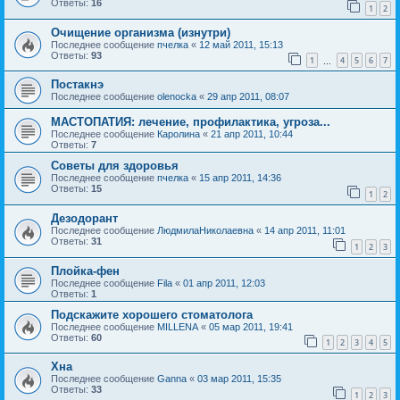
Ответы:
16
1
2
Очищение организма (изнутри)
Последнее сообщение
пчелка
«
12 май 2011, 15:13
Ответы:
93
1
4
5
6
7
…
Постакнэ
Последнее сообщение
olenocka
«
29 апр 2011, 08:07
МАСТОПАТИЯ: лечение, профилактика, угроза...
Последнее сообщение
Каролина
«
21 апр 2011, 10:44
Ответы:
7
Советы для здоровья
Последнее сообщение
пчелка
«
15 апр 2011, 14:36
Ответы:
15
1
2
Дезодорант
Последнее сообщение
ЛюдмилаНиколаевна
«
14 апр 2011, 11:01
Ответы:
31
1
2
3
Плойка-фен
Последнее сообщение
Fila
«
01 апр 2011, 12:03
Ответы:
1
Подскажите хорошего стоматолога
Последнее сообщение
MILLENA
«
05 мар 2011, 19:41
Ответы:
60
1
2
3
4
5
Хна
Последнее сообщение
Ganna
«
03 мар 2011, 15:35
Ответы:
33
1
2
3