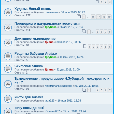
Ответы:
44
1
2
3
Худеем. Новый сезон.
Последнее сообщение
фламинго
«
06 июн 2013, 08:22
Ответы:
272
1
16
17
18
19
…
Поговорим о натуральности косметики
Последнее сообщение
ДюДюка
«
26 авг 2012, 21:34
Ответы:
114
1
5
6
7
8
…
Домашнее мыловарение
Последнее сообщение
Диана
«
30 июл 2012, 08:36
Ответы:
88
1
2
3
4
5
6
Рецепты бабушки Агафьи
Последнее сообщение
ДюДюка
«
11 май 2012, 14:24
Ответы:
5
Скифская этника
Последнее сообщение
Диана
«
31 дек 2011, 21:00
Ответы:
2
Траволечение , предлагаемое Н.Зубицкой - лохотрон или
нет ?
Последнее сообщение
ЛюдмилаНиколаевна
«
09 дек 2011, 10:56
Ответы:
90
1
4
5
6
7
…
кисти для визажа
Последнее сообщение
lapa123
«
16 ноя 2011, 13:28
хочу косы до пят!
Последнее сообщение
Юлиана657
«
05 окт 2011, 19:24