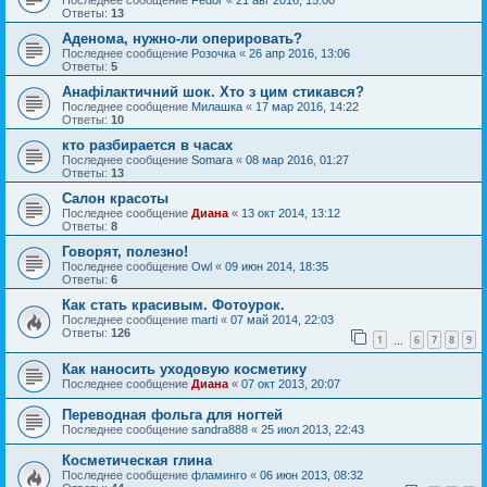
Последнее сообщение
Fedor
«
21 авг 2016, 15:00
Ответы:
13
Аденома, нужно-ли оперировать?
Последнее сообщение
Розочка
«
26 апр 2016, 13:06
Ответы:
5
Анафілактичний шок. Хто з цим стикався?
Последнее сообщение
Милашка
«
17 мар 2016, 14:22
Ответы:
10
кто разбирается в часах
Последнее сообщение
Somara
«
08 мар 2016, 01:27
Ответы:
13
Салон красоты
Последнее сообщение
Диана
«
13 окт 2014, 13:12
Ответы:
8
Говорят, полезно!
Последнее сообщение
Owl
«
09 июн 2014, 18:35
Ответы:
6
Как стать красивым. Фотоурок.
Последнее сообщение
marti
«
07 май 2014, 22:03
Ответы:
126
1
6
7
8
9
…
Как наносить уходовую косметику
Последнее сообщение
Диана
«
07 окт 2013, 20:07
Переводная фольга для ногтей
Последнее сообщение
sandra888
«
25 июл 2013, 22:43
Косметическая глина
Последнее сообщение
фламинго
«
06 июн 2013, 08:32