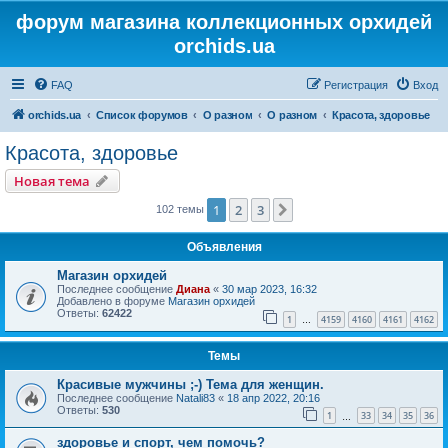
форум магазина коллекционных орхидей
orchids.ua
FAQ
Регистрация
Вход
orchids.ua
Список форумов
О разном
О разном
Красота, здоровье
Красота, здоровье
Новая тема
1
2
3
След.
102 темы
Объявления
Магазин орхидей
Последнее сообщение
Диана
«
30 мар 2023, 16:32
Добавлено в форуме
Магазин орхидей
Ответы:
62422
1
4159
4160
4161
4162
…
Темы
Красивые мужчины ;-) Тема для женщин.
Последнее сообщение
Natali83
«
18 апр 2022, 20:16
Ответы:
530
1
33
34
35
36
…
здоровье и спорт, чем помочь?