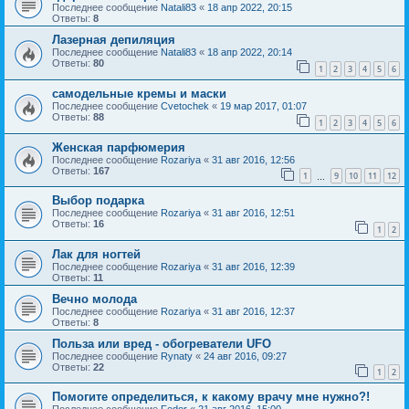
Последнее сообщение
Natali83
«
18 апр 2022, 20:15
Ответы:
8
Лазерная депиляция
Последнее сообщение
Natali83
«
18 апр 2022, 20:14
Ответы:
80
1
2
3
4
5
6
самодельные кремы и маски
Последнее сообщение
Cvetochek
«
19 мар 2017, 01:07
Ответы:
88
1
2
3
4
5
6
Женская парфюмерия
Последнее сообщение
Rozariya
«
31 авг 2016, 12:56
Ответы:
167
1
9
10
11
12
…
Выбор подарка
Последнее сообщение
Rozariya
«
31 авг 2016, 12:51
Ответы:
16
1
2
Лак для ногтей
Последнее сообщение
Rozariya
«
31 авг 2016, 12:39
Ответы:
11
Вечно молода
Последнее сообщение
Rozariya
«
31 авг 2016, 12:37
Ответы:
8
Польза или вред - обогреватели UFO
Последнее сообщение
Rynaty
«
24 авг 2016, 09:27
Ответы:
22
1
2
Помогите определиться, к какому врачу мне нужно?!