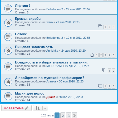
Ліфтинг?
Последнее сообщение
Belladonna-2
«
29 янв 2011, 23:57
Ответы:
3
Кремы, скрабы
Последнее сообщение
Yoko
«
21 янв 2011, 23:15
Ответы:
39
1
2
3
Ботокс
Последнее сообщение
Belladonna-2
«
19 янв 2011, 22:55
Ответы:
1
Пищевая зависимость
Последнее сообщение
Annichka
«
24 дек 2010, 13:20
Ответы:
71
1
2
3
4
5
Всеядность и избирательность в питании.
Последнее сообщение
MY-DREAM
«
16 дек 2010, 17:27
Ответы:
22
1
2
А пройдемся по мужской парфюмерии?
Последнее сообщение
Азалия
«
30 ноя 2010, 22:23
Ответы:
33
1
2
3
Маски для волос
Последнее сообщение
Диана
«
28 ноя 2010, 20:03
Ответы:
14
Новая тема
1
2
3
След.
102 темы