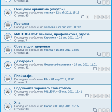
Ответы:
16
1
2
Очищение организма (изнутри)
Последнее сообщение
пчелка
«
12 май 2011, 15:13
Ответы:
93
1
4
5
6
7
…
Постакнэ
Последнее сообщение
olenocka
«
29 апр 2011, 08:07
МАСТОПАТИЯ: лечение, профилактика, угроза...
Последнее сообщение
Каролина
«
21 апр 2011, 10:44
Ответы:
7
Советы для здоровья
Последнее сообщение
пчелка
«
15 апр 2011, 14:36
Ответы:
15
1
2
Дезодорант
Последнее сообщение
ЛюдмилаНиколаевна
«
14 апр 2011, 11:01
Ответы:
31
1
2
3
Плойка-фен
Последнее сообщение
Fila
«
01 апр 2011, 12:03
Ответы:
1
Подскажите хорошего стоматолога
Последнее сообщение
MILLENA
«
05 мар 2011, 19:41
Ответы:
60
1
2
3
4
5
Хна
Последнее сообщение
Ganna
«
03 мар 2011, 15:35
Ответы:
33
1
2
3