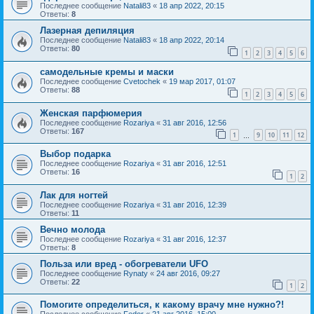
Последнее сообщение
Natali83
«
18 апр 2022, 20:15
Ответы:
8
Лазерная депиляция
Последнее сообщение
Natali83
«
18 апр 2022, 20:14
Ответы:
80
1
2
3
4
5
6
самодельные кремы и маски
Последнее сообщение
Cvetochek
«
19 мар 2017, 01:07
Ответы:
88
1
2
3
4
5
6
Женская парфюмерия
Последнее сообщение
Rozariya
«
31 авг 2016, 12:56
Ответы:
167
1
9
10
11
12
…
Выбор подарка
Последнее сообщение
Rozariya
«
31 авг 2016, 12:51
Ответы:
16
1
2
Лак для ногтей
Последнее сообщение
Rozariya
«
31 авг 2016, 12:39
Ответы:
11
Вечно молода
Последнее сообщение
Rozariya
«
31 авг 2016, 12:37
Ответы:
8
Польза или вред - обогреватели UFO
Последнее сообщение
Rynaty
«
24 авг 2016, 09:27
Ответы:
22
1
2
Помогите определиться, к какому врачу мне нужно?!