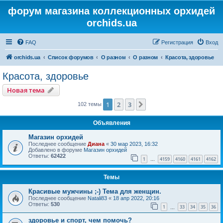
форум магазина коллекционных орхидей
orchids.ua
FAQ
Регистрация
Вход
orchids.ua
Список форумов
О разном
О разном
Красота, здоровье
Красота, здоровье
Новая тема
1
2
3
След.
102 темы
Объявления
Магазин орхидей
Последнее сообщение
Диана
«
30 мар 2023, 16:32
Добавлено в форуме
Магазин орхидей
Ответы:
62422
1
4159
4160
4161
4162
…
Темы
Красивые мужчины ;-) Тема для женщин.
Последнее сообщение
Natali83
«
18 апр 2022, 20:16
Ответы:
530
1
33
34
35
36
…
здоровье и спорт, чем помочь?