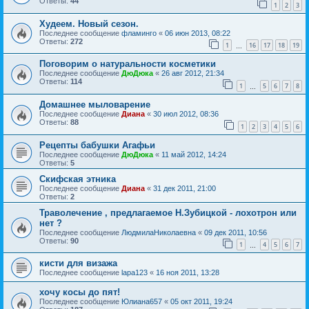
Ответы:
44
1
2
3
Худеем. Новый сезон.
Последнее сообщение
фламинго
«
06 июн 2013, 08:22
Ответы:
272
1
16
17
18
19
…
Поговорим о натуральности косметики
Последнее сообщение
ДюДюка
«
26 авг 2012, 21:34
Ответы:
114
1
5
6
7
8
…
Домашнее мыловарение
Последнее сообщение
Диана
«
30 июл 2012, 08:36
Ответы:
88
1
2
3
4
5
6
Рецепты бабушки Агафьи
Последнее сообщение
ДюДюка
«
11 май 2012, 14:24
Ответы:
5
Скифская этника
Последнее сообщение
Диана
«
31 дек 2011, 21:00
Ответы:
2
Траволечение , предлагаемое Н.Зубицкой - лохотрон или
нет ?
Последнее сообщение
ЛюдмилаНиколаевна
«
09 дек 2011, 10:56
Ответы:
90
1
4
5
6
7
…
кисти для визажа
Последнее сообщение
lapa123
«
16 ноя 2011, 13:28
хочу косы до пят!
Последнее сообщение
Юлиана657
«
05 окт 2011, 19:24