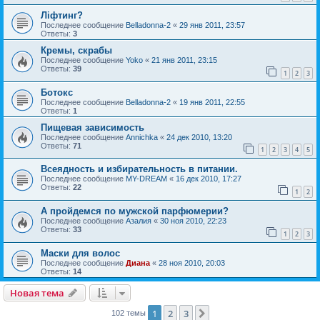
Ліфтинг?
Последнее сообщение
Belladonna-2
«
29 янв 2011, 23:57
Ответы:
3
Кремы, скрабы
Последнее сообщение
Yoko
«
21 янв 2011, 23:15
Ответы:
39
1
2
3
Ботокс
Последнее сообщение
Belladonna-2
«
19 янв 2011, 22:55
Ответы:
1
Пищевая зависимость
Последнее сообщение
Annichka
«
24 дек 2010, 13:20
Ответы:
71
1
2
3
4
5
Всеядность и избирательность в питании.
Последнее сообщение
MY-DREAM
«
16 дек 2010, 17:27
Ответы:
22
1
2
А пройдемся по мужской парфюмерии?
Последнее сообщение
Азалия
«
30 ноя 2010, 22:23
Ответы:
33
1
2
3
Маски для волос
Последнее сообщение
Диана
«
28 ноя 2010, 20:03
Ответы:
14
Новая тема
1
2
3
След.
102 темы