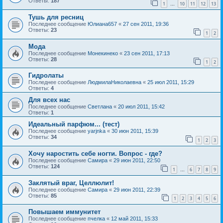
Ответы:
187
1
10
11
12
13
…
Тушь для ресниц
Последнее сообщение
Юлиана657
«
27 сен 2011, 19:36
Ответы:
23
1
2
Мода
Последнее сообщение
Монекинеко
«
23 сен 2011, 17:13
Ответы:
28
1
2
Гидролаты
Последнее сообщение
ЛюдмилаНиколаевна
«
25 июл 2011, 15:29
Ответы:
4
Для всех нас
Последнее сообщение
Светлана
«
20 июл 2011, 15:42
Ответы:
1
Идеальный парфюм... (тест)
Последнее сообщение
yarjnka
«
30 июн 2011, 15:39
Ответы:
34
1
2
3
Хочу наростить себе ногти. Вопрос - где?
Последнее сообщение
Самира
«
29 июн 2011, 22:50
Ответы:
124
1
6
7
8
9
…
Заклятый враг, Целлюлит!
Последнее сообщение
Самира
«
29 июн 2011, 22:39
Ответы:
85
1
2
3
4
5
6
Повышаем иммунитет
Последнее сообщение
пчелка
«
12 май 2011, 15:33