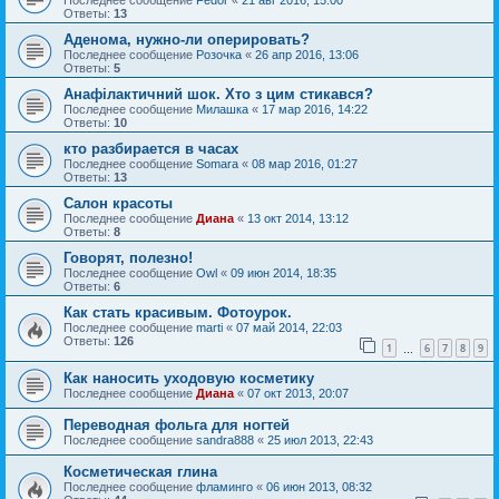
Последнее сообщение
Fedor
«
21 авг 2016, 15:00
Ответы:
13
Аденома, нужно-ли оперировать?
Последнее сообщение
Розочка
«
26 апр 2016, 13:06
Ответы:
5
Анафілактичний шок. Хто з цим стикався?
Последнее сообщение
Милашка
«
17 мар 2016, 14:22
Ответы:
10
кто разбирается в часах
Последнее сообщение
Somara
«
08 мар 2016, 01:27
Ответы:
13
Салон красоты
Последнее сообщение
Диана
«
13 окт 2014, 13:12
Ответы:
8
Говорят, полезно!
Последнее сообщение
Owl
«
09 июн 2014, 18:35
Ответы:
6
Как стать красивым. Фотоурок.
Последнее сообщение
marti
«
07 май 2014, 22:03
Ответы:
126
1
6
7
8
9
…
Как наносить уходовую косметику
Последнее сообщение
Диана
«
07 окт 2013, 20:07
Переводная фольга для ногтей
Последнее сообщение
sandra888
«
25 июл 2013, 22:43
Косметическая глина
Последнее сообщение
фламинго
«
06 июн 2013, 08:32