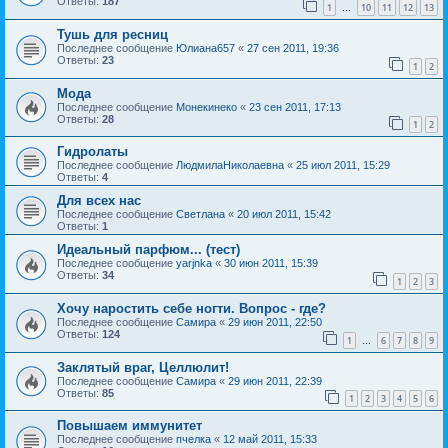
Ответы:
187
1
10
11
12
13
…
Тушь для ресниц
Последнее сообщение
Юлиана657
«
27 сен 2011, 19:36
Ответы:
23
1
2
Мода
Последнее сообщение
Монекинеко
«
23 сен 2011, 17:13
Ответы:
28
1
2
Гидролаты
Последнее сообщение
ЛюдмилаНиколаевна
«
25 июл 2011, 15:29
Ответы:
4
Для всех нас
Последнее сообщение
Светлана
«
20 июл 2011, 15:42
Ответы:
1
Идеальный парфюм... (тест)
Последнее сообщение
yarjnka
«
30 июн 2011, 15:39
Ответы:
34
1
2
3
Хочу наростить себе ногти. Вопрос - где?
Последнее сообщение
Самира
«
29 июн 2011, 22:50
Ответы:
124
1
6
7
8
9
…
Заклятый враг, Целлюлит!
Последнее сообщение
Самира
«
29 июн 2011, 22:39
Ответы:
85
1
2
3
4
5
6
Повышаем иммунитет
Последнее сообщение
пчелка
«
12 май 2011, 15:33