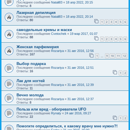
Последнее сообщение
Natali83
«
18 апр 2022, 20:15
Ответы:
8
Лазерная депиляция
Последнее сообщение
Natali83
«
18 апр 2022, 20:14
Ответы:
80
1
2
3
4
5
6
самодельные кремы и маски
Последнее сообщение
Cvetochek
«
19 мар 2017, 01:07
Ответы:
88
1
2
3
4
5
6
Женская парфюмерия
Последнее сообщение
Rozariya
«
31 авг 2016, 12:56
Ответы:
167
1
9
10
11
12
…
Выбор подарка
Последнее сообщение
Rozariya
«
31 авг 2016, 12:51
Ответы:
16
1
2
Лак для ногтей
Последнее сообщение
Rozariya
«
31 авг 2016, 12:39
Ответы:
11
Вечно молода
Последнее сообщение
Rozariya
«
31 авг 2016, 12:37
Ответы:
8
Польза или вред - обогреватели UFO
Последнее сообщение
Rynaty
«
24 авг 2016, 09:27
Ответы:
22
1
2
Помогите определиться, к какому врачу мне нужно?!