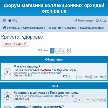
форум магазина коллекционных орхидей
orchids.ua
FAQ
Регистрация
Вход
orchids.ua
Список форумов
О разном
О разном
Красота, здоровье
Красота, здоровье
Новая тема
1
2
3
След.
102 темы
Объявления
Магазин орхидей
Последнее сообщение
Диана
«
30 мар 2023, 16:32
Добавлено в форуме
Магазин орхидей
Ответы:
62422
1
4159
4160
4161
4162
…
Темы
Красивые мужчины ;-) Тема для женщин.
Последнее сообщение
Natali83
«
18 апр 2022, 20:16
Ответы:
530
1
33
34
35
36
…
здоровье и спорт, чем помочь?