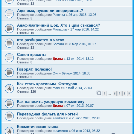
Последнее сообщение
Fedor
«
21 авг 2016, 15:00
Ответы:
13
Аденома, нужно-ли оперировать?
Последнее сообщение
Розочка
«
26 апр 2016, 13:06
Ответы:
5
Анафілактичний шок. Хто з цим стикався?
Последнее сообщение
Милашка
«
17 мар 2016, 14:22
Ответы:
10
кто разбирается в часах
Последнее сообщение
Somara
«
08 мар 2016, 01:27
Ответы:
13
Салон красоты
Последнее сообщение
Диана
«
13 окт 2014, 13:12
Ответы:
8
Говорят, полезно!
Последнее сообщение
Owl
«
09 июн 2014, 18:35
Ответы:
6
Как стать красивым. Фотоурок.
Последнее сообщение
marti
«
07 май 2014, 22:03
Ответы:
126
1
6
7
8
9
…
Как наносить уходовую косметику
Последнее сообщение
Диана
«
07 окт 2013, 20:07
Переводная фольга для ногтей
Последнее сообщение
sandra888
«
25 июл 2013, 22:43
Косметическая глина
Последнее сообщение
фламинго
«
06 июн 2013, 08:32