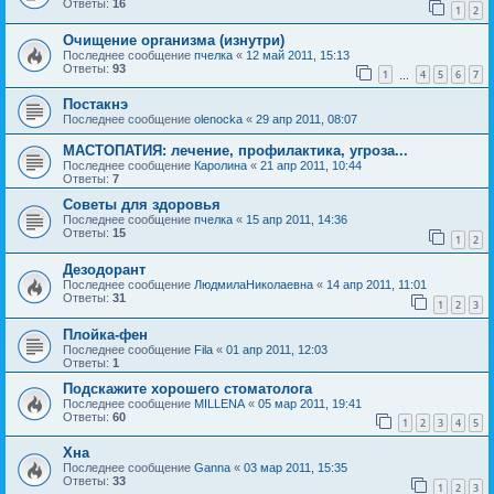
Ответы:
16
1
2
Очищение организма (изнутри)
Последнее сообщение
пчелка
«
12 май 2011, 15:13
Ответы:
93
1
4
5
6
7
…
Постакнэ
Последнее сообщение
olenocka
«
29 апр 2011, 08:07
МАСТОПАТИЯ: лечение, профилактика, угроза...
Последнее сообщение
Каролина
«
21 апр 2011, 10:44
Ответы:
7
Советы для здоровья
Последнее сообщение
пчелка
«
15 апр 2011, 14:36
Ответы:
15
1
2
Дезодорант
Последнее сообщение
ЛюдмилаНиколаевна
«
14 апр 2011, 11:01
Ответы:
31
1
2
3
Плойка-фен
Последнее сообщение
Fila
«
01 апр 2011, 12:03
Ответы:
1
Подскажите хорошего стоматолога
Последнее сообщение
MILLENA
«
05 мар 2011, 19:41
Ответы:
60
1
2
3
4
5
Хна
Последнее сообщение
Ganna
«
03 мар 2011, 15:35
Ответы:
33
1
2
3