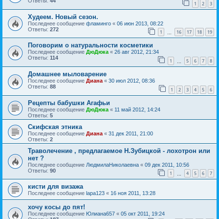
Ответы:
44
1
2
3
Худеем. Новый сезон.
Последнее сообщение
фламинго
«
06 июн 2013, 08:22
Ответы:
272
1
16
17
18
19
…
Поговорим о натуральности косметики
Последнее сообщение
ДюДюка
«
26 авг 2012, 21:34
Ответы:
114
1
5
6
7
8
…
Домашнее мыловарение
Последнее сообщение
Диана
«
30 июл 2012, 08:36
Ответы:
88
1
2
3
4
5
6
Рецепты бабушки Агафьи
Последнее сообщение
ДюДюка
«
11 май 2012, 14:24
Ответы:
5
Скифская этника
Последнее сообщение
Диана
«
31 дек 2011, 21:00
Ответы:
2
Траволечение , предлагаемое Н.Зубицкой - лохотрон или
нет ?
Последнее сообщение
ЛюдмилаНиколаевна
«
09 дек 2011, 10:56
Ответы:
90
1
4
5
6
7
…
кисти для визажа
Последнее сообщение
lapa123
«
16 ноя 2011, 13:28
хочу косы до пят!
Последнее сообщение
Юлиана657
«
05 окт 2011, 19:24