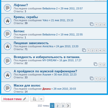
Ліфтинг?
Последнее сообщение
Belladonna-2
«
29 янв 2011, 23:57
Ответы:
3
Кремы, скрабы
Последнее сообщение
Yoko
«
21 янв 2011, 23:15
Ответы:
39
1
2
3
Ботокс
Последнее сообщение
Belladonna-2
«
19 янв 2011, 22:55
Ответы:
1
Пищевая зависимость
Последнее сообщение
Annichka
«
24 дек 2010, 13:20
Ответы:
71
1
2
3
4
5
Всеядность и избирательность в питании.
Последнее сообщение
MY-DREAM
«
16 дек 2010, 17:27
Ответы:
22
1
2
А пройдемся по мужской парфюмерии?
Последнее сообщение
Азалия
«
30 ноя 2010, 22:23
Ответы:
33
1
2
3
Маски для волос
Последнее сообщение
Диана
«
28 ноя 2010, 20:03
Ответы:
14
Новая тема
1
2
3
След.
102 темы