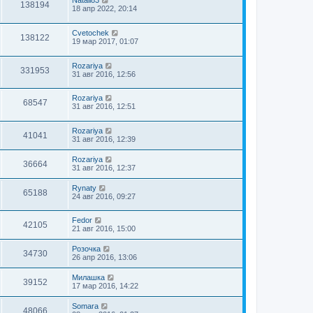
Natali83
138194
18 апр 2022, 20:14
Cvetochek
138122
19 мар 2017, 01:07
Rozariya
331953
31 авг 2016, 12:56
Rozariya
68547
31 авг 2016, 12:51
Rozariya
41041
31 авг 2016, 12:39
Rozariya
36664
31 авг 2016, 12:37
Rynaty
65188
24 авг 2016, 09:27
Fedor
42105
21 авг 2016, 15:00
Розочка
34730
26 апр 2016, 13:06
Милашка
39152
17 мар 2016, 14:22
Somara
48066