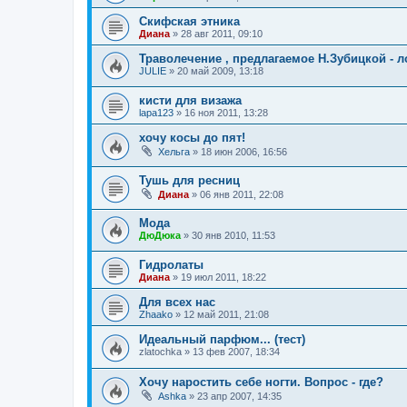
Скифская этника
Диана
»
28 авг 2011, 09:10
Траволечение , предлагаемое Н.Зубицкой - л
JULIE
»
20 май 2009, 13:18
кисти для визажа
lapa123
»
16 ноя 2011, 13:28
хочу косы до пят!
Хельга
»
18 июн 2006, 16:56
Тушь для ресниц
Диана
»
06 янв 2011, 22:08
Мода
ДюДюка
»
30 янв 2010, 11:53
Гидролаты
Диана
»
19 июл 2011, 18:22
Для всех нас
Zhaako
»
12 май 2011, 21:08
Идеальный парфюм... (тест)
zlatochka
»
13 фев 2007, 18:34
Хочу наростить себе ногти. Вопрос - где?
Ashka
»
23 апр 2007, 14:35