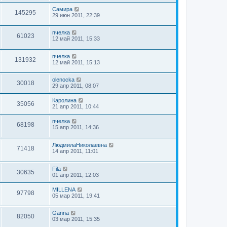
Самира
145295
29 июн 2011, 22:39
пчелка
61023
12 май 2011, 15:33
пчелка
131932
12 май 2011, 15:13
olenocka
30018
29 апр 2011, 08:07
Каролина
35056
21 апр 2011, 10:44
пчелка
68198
15 апр 2011, 14:36
ЛюдмилаНиколаевна
71418
14 апр 2011, 11:01
Fila
30635
01 апр 2011, 12:03
MILLENA
97798
05 мар 2011, 19:41
Ganna
82050
03 мар 2011, 15:35