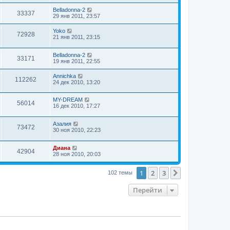
Belladonna-2
33337
29 янв 2011, 23:57
Yoko
72928
21 янв 2011, 23:15
Belladonna-2
33171
19 янв 2011, 22:55
Annichka
112262
24 дек 2010, 13:20
MY-DREAM
56014
16 дек 2010, 17:27
Азалия
73472
30 ноя 2010, 22:23
Диана
42904
28 ноя 2010, 20:03
1
2
3
След.
102 темы
Перейти