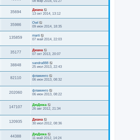
08 мар 2016, 01:27
Диана
35694
13 окт 2014, 13:12
Owl
35986
09 июн 2014, 18:35
marti
135859
07 май 2014, 22:03
Диана
35177
07 окт 2013, 20:07
sandra888
38848
25 июл 2013, 22:43
фламинго
82110
06 июн 2013, 08:32
фламинго
202060
06 июн 2013, 08:22
ДюДюка
147107
26 авг 2012, 21:34
Диана
120935
30 июл 2012, 08:36
ДюДюка
44388
11 май 2012, 14:24