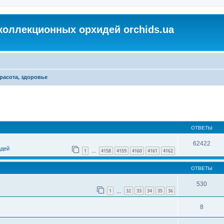
коллекционных орхидей orchids.ua
расота, здоровье
ОТВЕТЫ
62422
идей
1
4158
4159
4160
4161
4162
…
ОТВЕТЫ
530
1
32
33
34
35
36
…
8