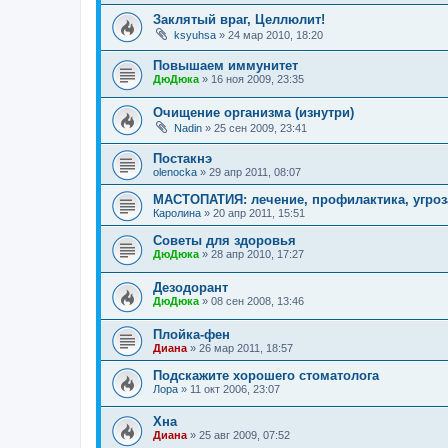
Заклятый враг, Целлюлит!
ksyuhsa
»
24 мар 2010, 18:20
Повышаем иммунитет
ДюДюка
»
16 ноя 2009, 23:35
Очищение организма (изнутри)
Nadin
»
25 сен 2009, 23:41
Постакнэ
olenocka
»
29 апр 2011, 08:07
МАСТОПАТИЯ: лечение, профилактика, угроза
Каролина
»
20 апр 2011, 15:51
Советы для здоровья
ДюДюка
»
28 апр 2010, 17:27
Дезодорант
ДюДюка
»
08 сен 2008, 13:46
Плойка-фен
Диана
»
26 мар 2011, 18:57
Подскажите хорошего стоматолога
Лора
»
11 окт 2006, 23:07
Хна
Диана
»
25 авг 2009, 07:52