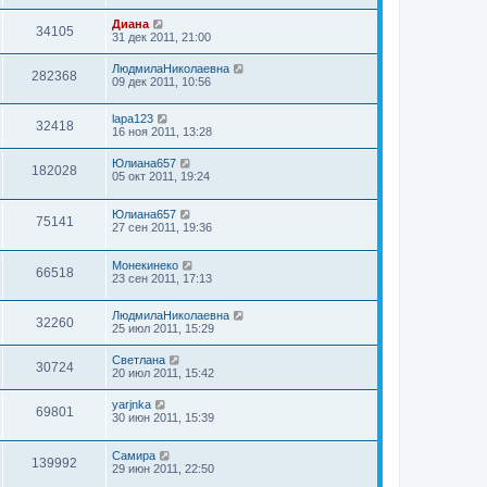
Диана
34105
31 дек 2011, 21:00
ЛюдмилаНиколаевна
282368
09 дек 2011, 10:56
lapa123
32418
16 ноя 2011, 13:28
Юлиана657
182028
05 окт 2011, 19:24
Юлиана657
75141
27 сен 2011, 19:36
Монекинеко
66518
23 сен 2011, 17:13
ЛюдмилаНиколаевна
32260
25 июл 2011, 15:29
Светлана
30724
20 июл 2011, 15:42
yarjnka
69801
30 июн 2011, 15:39
Самира
139992
29 июн 2011, 22:50