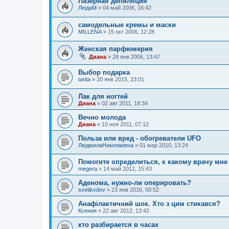
Лазерная депиляция
ЛюдаМ
»
04 май 2006, 16:42
самодельные кремы и маски
MILLENA
»
15 окт 2006, 12:28
Женская парфюмерия
Диана
»
28 янв 2006, 13:47
Выбор подарка
tarita
»
20 янв 2015, 23:01
Лак для ногтей
Диана
»
02 авг 2011, 18:34
Вечно молода
Диана
»
10 ноя 2011, 07:12
Польза или вред - обогреватели UFO
ЛюдмилаНиколаевна
»
01 мар 2010, 13:24
Помогите определиться, к какому врачу мне
megera
»
14 май 2012, 15:43
Аденома, нужно-ли оперировать?
svetikvdov
»
23 янв 2016, 00:52
Анафілактичний шок. Хто з цим стикався?
Ксения
»
22 авг 2012, 13:42
кто разбирается в часах