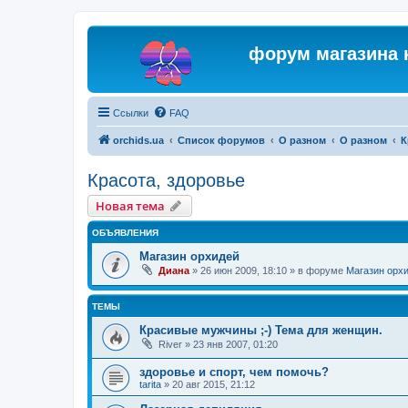
форум магазина 
Ссылки
FAQ
orchids.ua
Список форумов
О разном
О разном
К
Красота, здоровье
Новая тема
ОБЪЯВЛЕНИЯ
Магазин орхидей
Диана
»
26 июн 2009, 18:10
» в форуме
Магазин орх
ТЕМЫ
Красивые мужчины ;-) Тема для женщин.
River
»
23 янв 2007, 01:20
здоровье и спорт, чем помочь?
tarita
»
20 авг 2015, 21:12