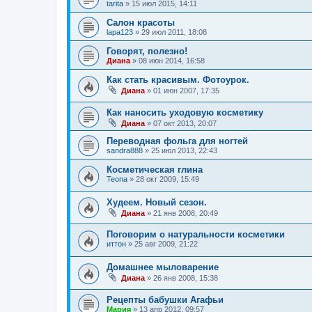
tarita
»
15 июл 2015, 14:11
Салон красоты
lapa123
»
29 июл 2011, 18:08
Говорят, полезно!
Диана
»
08 июн 2014, 16:58
Как стать красивым. Фотоурок.
Диана
»
01 июн 2007, 17:35
Как наносить уходовую косметику
Диана
»
07 окт 2013, 20:07
Переводная фольга для ногтей
sandra888
»
25 июл 2013, 22:43
Косметическая глина
Teona
»
28 окт 2009, 15:49
Худеем. Новый сезон.
Диана
»
21 янв 2008, 20:49
Поговорим о натуральности косметики
иттон
»
25 авг 2009, 21:22
Домашнее мыловарение
Диана
»
26 янв 2008, 15:38
Рецепты бабушки Агафьи
Мария
»
13 апр 2012, 09:57