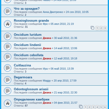
Ответы:
3
Что за орхидея?
Последнее сообщение
Анна Дмитренко
«
24 сен 2010, 10:05
Ответы:
2
Rossioglossum grande
Последнее сообщение
Фро
«
05 июл 2010, 21:19
Ответы:
31
1
2
3
Oncidium luridum
Последнее сообщение
Диана
«
30 май 2010, 21:36
Oncidium lindenii
Последнее сообщение
Диана
«
14 май 2010, 13:06
Oncidium cebolleta
Последнее сообщение
Диана
«
12 май 2010, 19:18
Cuitlauzina
Последнее сообщение
Ира
«
06 май 2010, 13:39
Ответы:
3
Degarmoara
Последнее сообщение
Maggy
«
20 апр 2010, 17:59
Ответы:
4
Odontoglossum ariasii
Последнее сообщение
Диана
«
21 мар 2010, 22:30
Определение камбрии
Последнее сообщение
Диана
«
04 фев 2010, 21:57
Ответы:
87
1
2
3
4
5
6