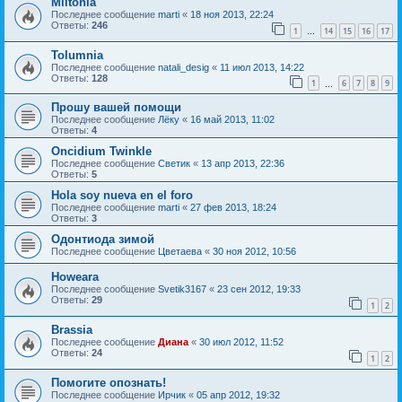
Miltonia
Последнее сообщение
marti
«
18 ноя 2013, 22:24
Ответы:
246
1
14
15
16
17
…
Tolumnia
Последнее сообщение
natali_desig
«
11 июл 2013, 14:22
Ответы:
128
1
6
7
8
9
…
Прошу вашей помощи
Последнее сообщение
Лёку
«
16 май 2013, 11:02
Ответы:
4
Oncidium Twinkle
Последнее сообщение
Светик
«
13 апр 2013, 22:36
Ответы:
5
Hola soy nueva en el foro
Последнее сообщение
marti
«
27 фев 2013, 18:24
Ответы:
3
Одонтиода зимой
Последнее сообщение
Цветаева
«
30 ноя 2012, 10:56
Howeara
Последнее сообщение
Svetik3167
«
23 сен 2012, 19:33
Ответы:
29
1
2
Brassia
Последнее сообщение
Диана
«
30 июл 2012, 11:52
Ответы:
24
1
2
Помогите опознать!
Последнее сообщение
Ирчик
«
05 апр 2012, 19:32