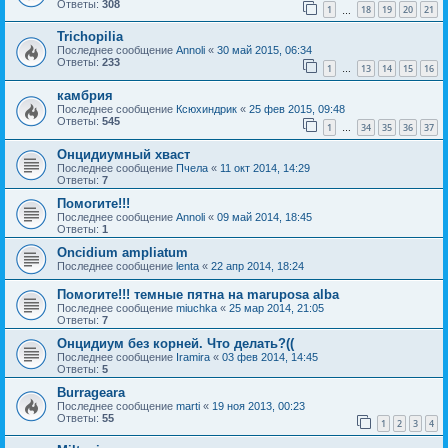
Ответы:
308
1
18
19
20
21
…
Trichopilia
Последнее сообщение
Annoli
«
30 май 2015, 06:34
Ответы:
233
1
13
14
15
16
…
камбрия
Последнее сообщение
Ксюхиндрик
«
25 фев 2015, 09:48
Ответы:
545
1
34
35
36
37
…
Онцидиумный хваст
Последнее сообщение
Пчела
«
11 окт 2014, 14:29
Ответы:
7
Помогите!!!
Последнее сообщение
Annoli
«
09 май 2014, 18:45
Ответы:
1
Oncidium ampliatum
Последнее сообщение
lenta
«
22 апр 2014, 18:24
Помогите!!! темные пятна на maruposa alba
Последнее сообщение
miuchka
«
25 мар 2014, 21:05
Ответы:
7
Онцидиум без корней. Что делать?((
Последнее сообщение
Iramira
«
03 фев 2014, 14:45
Ответы:
5
Burrageara
Последнее сообщение
marti
«
19 ноя 2013, 00:23
Ответы:
55
1
2
3
4