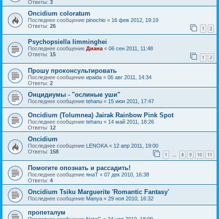
Ответы:
3
Oncidium coloratum
Последнее сообщение
pinochio
«
16 фев 2012, 19:19
Ответы:
26
1
2
Psychopsiella limminghei
Последнее сообщение
Диана
«
06 сен 2011, 11:48
Ответы:
15
1
2
Прошу проконсультировать
Последнее сообщение
ираida
«
06 авг 2011, 14:34
Ответы:
2
Онцидиумы - "ослиные уши"
Последнее сообщение
tehanu
«
15 июн 2011, 17:47
Oncidium (Tolumnea) Jairak Rainbow Pink Spot
Последнее сообщение
tehanu
«
14 май 2011, 18:26
Ответы:
12
Oncidium
Последнее сообщение
LENOKA
«
12 апр 2011, 19:00
Ответы:
158
1
8
9
10
11
…
Помогите опознать и рассадить!
Последнее сообщение
янаТ
«
07 дек 2010, 16:38
Ответы:
4
Oncidium Tsiku Marguerite 'Romantic Fantasy'
Последнее сообщение
Manya
«
29 ноя 2010, 16:32
пропеталум
Последнее сообщение
NataG
«
24 ноя 2010, 18:09