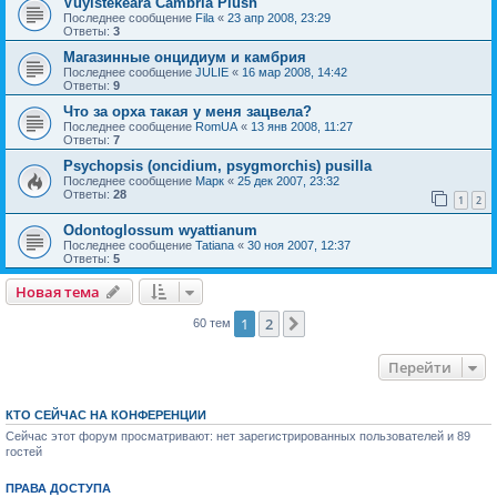
Vuylstekeara Cambria Plush
Последнее сообщение
Fila
«
23 апр 2008, 23:29
Ответы:
3
Магазинные онцидиум и камбрия
Последнее сообщение
JULIE
«
16 мар 2008, 14:42
Ответы:
9
Что за орха такая у меня зацвела?
Последнее сообщение
RomUA
«
13 янв 2008, 11:27
Ответы:
7
Psychopsis (oncidium, psygmorchis) pusilla
Последнее сообщение
Марк
«
25 дек 2007, 23:32
Ответы:
28
1
2
Odontoglossum wyattianum
Последнее сообщение
Tatiana
«
30 ноя 2007, 12:37
Ответы:
5
Новая тема
1
2
След.
60 тем
Перейти
КТО СЕЙЧАС НА КОНФЕРЕНЦИИ
Сейчас этот форум просматривают: нет зарегистрированных пользователей и 89
гостей
ПРАВА ДОСТУПА