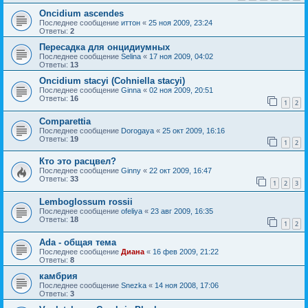
Oncidium ascendes
Последнее сообщение
иттон
«
25 ноя 2009, 23:24
Ответы:
2
Пересадка для онцидиумных
Последнее сообщение
Selina
«
17 ноя 2009, 04:02
Ответы:
13
Oncidium stacyi (Cohniella stacyi)
Последнее сообщение
Ginna
«
02 ноя 2009, 20:51
Ответы:
16
1
2
Comparettia
Последнее сообщение
Dorogaya
«
25 окт 2009, 16:16
Ответы:
19
1
2
Кто это расцвел?
Последнее сообщение
Ginny
«
22 окт 2009, 16:47
Ответы:
33
1
2
3
Lemboglossum rossii
Последнее сообщение
ofeliya
«
23 авг 2009, 16:35
Ответы:
18
1
2
Ada - общая тема
Последнее сообщение
Диана
«
16 фев 2009, 21:22
Ответы:
8
камбрия
Последнее сообщение
Snezka
«
14 ноя 2008, 17:06
Ответы:
3