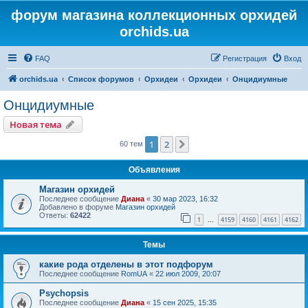
форум магазина коллекционных орхидей
orchids.ua
FAQ
Регистрация
Вход
orchids.ua
Список форумов
Орхидеи
Орхидеи
Онцидиумные
Онцидиумные
Новая тема
1
2
След.
60 тем
Объявления
Магазин орхидей
Последнее сообщение
Диана
«
30 мар 2023, 16:32
Добавлено в форуме
Магазин орхидей
Ответы:
62422
1
4159
4160
4161
4162
…
Темы
какие рода отделены в этот подфорум
Последнее сообщение
RomUA
«
22 июл 2009, 20:07
Psychopsis
Последнее сообщение
Диана
«
15 сен 2025, 15:35