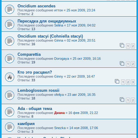
Oncidium ascendes
Последнее сообщение
иттон
«
25 ноя 2009, 23:24
Ответы:
2
Пересадка для онцидиумных
Последнее сообщение
Selina
«
17 ноя 2009, 04:02
Ответы:
13
Oncidium stacyi (Cohniella stacyi)
Последнее сообщение
Ginna
«
02 ноя 2009, 20:51
Ответы:
16
1
2
Comparettia
Последнее сообщение
Dorogaya
«
25 окт 2009, 16:16
Ответы:
19
1
2
Кто это расцвел?
Последнее сообщение
Ginny
«
22 окт 2009, 16:47
Ответы:
33
1
2
3
Lemboglossum rossii
Последнее сообщение
ofeliya
«
23 авг 2009, 16:35
Ответы:
18
1
2
Ada - общая тема
Последнее сообщение
Диана
«
16 фев 2009, 21:22
Ответы:
8
камбрия
Последнее сообщение
Snezka
«
14 ноя 2008, 17:06
Ответы:
3