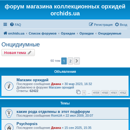
форум магазина коллекционных орхидей
orchids.ua
FAQ
Регистрация
Вход
orchids.ua
Список форумов
Орхидеи
Орхидеи
Онцидиумные
Онцидиумные
Новая тема
1
2
След.
60 тем
Объявления
Магазин орхидей
Последнее сообщение
Диана
«
30 мар 2023, 16:32
Добавлено в форуме
Магазин орхидей
Ответы:
62422
1
4159
4160
4161
4162
…
Темы
какие рода отделены в этот подфорум
Последнее сообщение
RomUA
«
22 июл 2009, 20:07
Psychopsis
Последнее сообщение
Диана
«
15 сен 2025, 15:35