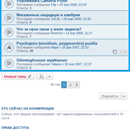
Vuylstekeara Cambria Plush
Последнее сообщение
Fila
«
23 апр 2008, 23:29
Ответы:
3
Магазинные онцидиум и камбрия
Последнее сообщение
JULIE
«
16 мар 2008, 14:42
Ответы:
9
Что за орха такая у меня зацвела?
Последнее сообщение
RomUA
«
13 янв 2008, 11:27
Ответы:
7
Psychopsis (oncidium, psygmorchis) pusilla
Последнее сообщение
Марк
«
25 дек 2007, 23:32
Ответы:
28
1
2
Odontoglossum wyattianum
Последнее сообщение
Tatiana
«
30 ноя 2007, 12:37
Ответы:
5
Новая тема
1
2
След.
60 тем
Перейти
КТО СЕЙЧАС НА КОНФЕРЕНЦИИ
Сейчас этот форум просматривают: нет зарегистрированных пользователей и 74
гостя
ПРАВА ДОСТУПА