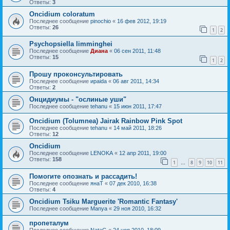
Ответы:
3
Oncidium coloratum
Последнее сообщение
pinochio
«
16 фев 2012, 19:19
Ответы:
26
1
2
Psychopsiella limminghei
Последнее сообщение
Диана
«
06 сен 2011, 11:48
Ответы:
15
1
2
Прошу проконсультировать
Последнее сообщение
ираida
«
06 авг 2011, 14:34
Ответы:
2
Онцидиумы - "ослиные уши"
Последнее сообщение
tehanu
«
15 июн 2011, 17:47
Oncidium (Tolumnea) Jairak Rainbow Pink Spot
Последнее сообщение
tehanu
«
14 май 2011, 18:26
Ответы:
12
Oncidium
Последнее сообщение
LENOKA
«
12 апр 2011, 19:00
Ответы:
158
1
8
9
10
11
…
Помогите опознать и рассадить!
Последнее сообщение
янаТ
«
07 дек 2010, 16:38
Ответы:
4
Oncidium Tsiku Marguerite 'Romantic Fantasy'
Последнее сообщение
Manya
«
29 ноя 2010, 16:32
пропеталум
Последнее сообщение
NataG
«
24 ноя 2010, 18:09