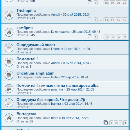
Ответы:
308
1
18
19
20
21
…
Trichopilia
Последнее сообщение
Annoli
«
30 май 2015, 06:34
Ответы:
233
1
13
14
15
16
…
камбрия
Последнее сообщение
Ксюхиндрик
«
25 фев 2015, 09:48
Ответы:
545
1
34
35
36
37
…
Онцидиумный хваст
Последнее сообщение
Пчела
«
11 окт 2014, 14:29
Ответы:
7
Помогите!!!
Последнее сообщение
Annoli
«
09 май 2014, 18:45
Ответы:
1
Oncidium ampliatum
Последнее сообщение
lenta
«
22 апр 2014, 18:24
Помогите!!! темные пятна на maruposa alba
Последнее сообщение
miuchka
«
25 мар 2014, 21:05
Ответы:
7
Онцидиум без корней. Что делать?((
Последнее сообщение
Iramira
«
03 фев 2014, 14:45
Ответы:
5
Burrageara
Последнее сообщение
marti
«
19 ноя 2013, 00:23
Ответы:
55
1
2
3
4