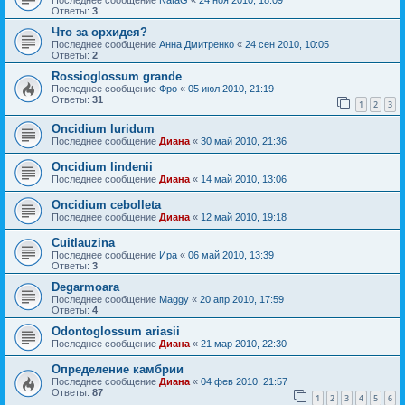
Ответы:
3
Что за орхидея?
Последнее сообщение
Анна Дмитренко
«
24 сен 2010, 10:05
Ответы:
2
Rossioglossum grande
Последнее сообщение
Фро
«
05 июл 2010, 21:19
Ответы:
31
1
2
3
Oncidium luridum
Последнее сообщение
Диана
«
30 май 2010, 21:36
Oncidium lindenii
Последнее сообщение
Диана
«
14 май 2010, 13:06
Oncidium cebolleta
Последнее сообщение
Диана
«
12 май 2010, 19:18
Cuitlauzina
Последнее сообщение
Ира
«
06 май 2010, 13:39
Ответы:
3
Degarmoara
Последнее сообщение
Maggy
«
20 апр 2010, 17:59
Ответы:
4
Odontoglossum ariasii
Последнее сообщение
Диана
«
21 мар 2010, 22:30
Определение камбрии
Последнее сообщение
Диана
«
04 фев 2010, 21:57
Ответы:
87
1
2
3
4
5
6