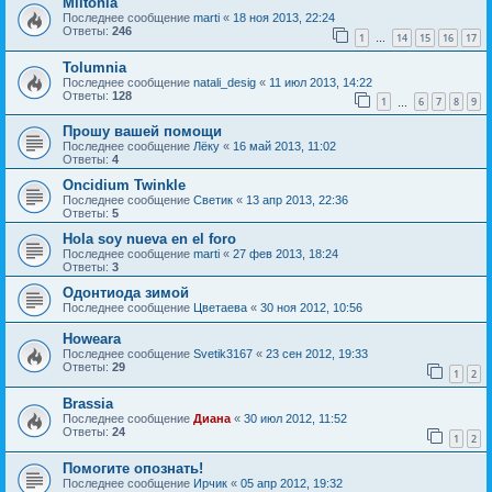
Miltonia
Последнее сообщение
marti
«
18 ноя 2013, 22:24
Ответы:
246
1
14
15
16
17
…
Tolumnia
Последнее сообщение
natali_desig
«
11 июл 2013, 14:22
Ответы:
128
1
6
7
8
9
…
Прошу вашей помощи
Последнее сообщение
Лёку
«
16 май 2013, 11:02
Ответы:
4
Oncidium Twinkle
Последнее сообщение
Светик
«
13 апр 2013, 22:36
Ответы:
5
Hola soy nueva en el foro
Последнее сообщение
marti
«
27 фев 2013, 18:24
Ответы:
3
Одонтиода зимой
Последнее сообщение
Цветаева
«
30 ноя 2012, 10:56
Howeara
Последнее сообщение
Svetik3167
«
23 сен 2012, 19:33
Ответы:
29
1
2
Brassia
Последнее сообщение
Диана
«
30 июл 2012, 11:52
Ответы:
24
1
2
Помогите опознать!
Последнее сообщение
Ирчик
«
05 апр 2012, 19:32