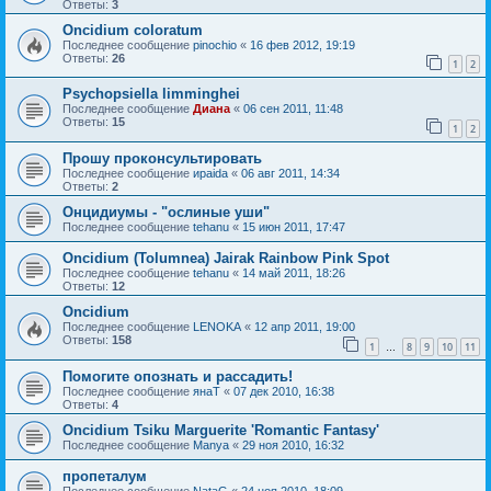
Ответы:
3
Oncidium coloratum
Последнее сообщение
pinochio
«
16 фев 2012, 19:19
Ответы:
26
1
2
Psychopsiella limminghei
Последнее сообщение
Диана
«
06 сен 2011, 11:48
Ответы:
15
1
2
Прошу проконсультировать
Последнее сообщение
ираida
«
06 авг 2011, 14:34
Ответы:
2
Онцидиумы - "ослиные уши"
Последнее сообщение
tehanu
«
15 июн 2011, 17:47
Oncidium (Tolumnea) Jairak Rainbow Pink Spot
Последнее сообщение
tehanu
«
14 май 2011, 18:26
Ответы:
12
Oncidium
Последнее сообщение
LENOKA
«
12 апр 2011, 19:00
Ответы:
158
1
8
9
10
11
…
Помогите опознать и рассадить!
Последнее сообщение
янаТ
«
07 дек 2010, 16:38
Ответы:
4
Oncidium Tsiku Marguerite 'Romantic Fantasy'
Последнее сообщение
Manya
«
29 ноя 2010, 16:32
пропеталум
Последнее сообщение
NataG
«
24 ноя 2010, 18:09