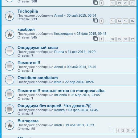
Ответы:
308
1
18
19
20
21
…
Trichopilia
Последнее сообщение
Annoli
«
30 май 2015, 06:34
Ответы:
233
1
13
14
15
16
…
камбрия
Последнее сообщение
Ксюхиндрик
«
25 фев 2015, 09:48
Ответы:
545
1
34
35
36
37
…
Онцидиумный хваст
Последнее сообщение
Пчела
«
11 окт 2014, 14:29
Ответы:
7
Помогите!!!
Последнее сообщение
Annoli
«
09 май 2014, 18:45
Ответы:
1
Oncidium ampliatum
Последнее сообщение
lenta
«
22 апр 2014, 18:24
Помогите!!! темные пятна на maruposa alba
Последнее сообщение
miuchka
«
25 мар 2014, 21:05
Ответы:
7
Онцидиум без корней. Что делать?((
Последнее сообщение
Iramira
«
03 фев 2014, 14:45
Ответы:
5
Burrageara
Последнее сообщение
marti
«
19 ноя 2013, 00:23
Ответы:
55
1
2
3
4