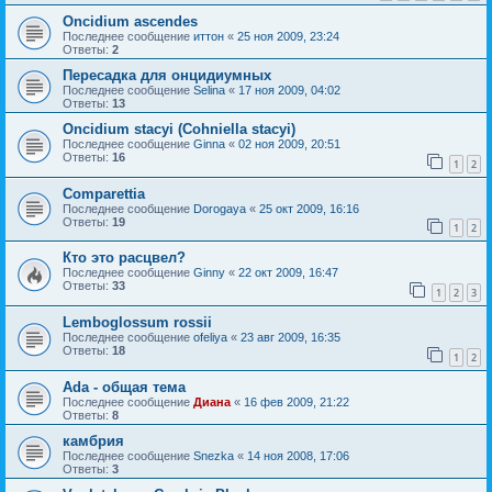
Oncidium ascendes
Последнее сообщение
иттон
«
25 ноя 2009, 23:24
Ответы:
2
Пересадка для онцидиумных
Последнее сообщение
Selina
«
17 ноя 2009, 04:02
Ответы:
13
Oncidium stacyi (Cohniella stacyi)
Последнее сообщение
Ginna
«
02 ноя 2009, 20:51
Ответы:
16
1
2
Comparettia
Последнее сообщение
Dorogaya
«
25 окт 2009, 16:16
Ответы:
19
1
2
Кто это расцвел?
Последнее сообщение
Ginny
«
22 окт 2009, 16:47
Ответы:
33
1
2
3
Lemboglossum rossii
Последнее сообщение
ofeliya
«
23 авг 2009, 16:35
Ответы:
18
1
2
Ada - общая тема
Последнее сообщение
Диана
«
16 фев 2009, 21:22
Ответы:
8
камбрия
Последнее сообщение
Snezka
«
14 ноя 2008, 17:06
Ответы:
3