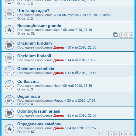
Ответы:
3
Что за орхидея?
Последнее сообщение
Анна Дмитренко
«
24 сен 2010, 10:05
Ответы:
2
Rossioglossum grande
Последнее сообщение
Фро
«
05 июл 2010, 21:19
Ответы:
31
1
2
3
Oncidium luridum
Последнее сообщение
Диана
«
30 май 2010, 21:36
Oncidium lindenii
Последнее сообщение
Диана
«
14 май 2010, 13:06
Oncidium cebolleta
Последнее сообщение
Диана
«
12 май 2010, 19:18
Cuitlauzina
Последнее сообщение
Ира
«
06 май 2010, 13:39
Ответы:
3
Degarmoara
Последнее сообщение
Maggy
«
20 апр 2010, 17:59
Ответы:
4
Odontoglossum ariasii
Последнее сообщение
Диана
«
21 мар 2010, 22:30
Определение камбрии
Последнее сообщение
Диана
«
04 фев 2010, 21:57
Ответы:
87
1
2
3
4
5
6