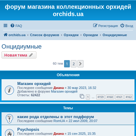
форум магазина коллекционных орхидей
orchids.ua
FAQ
Регистрация
Вход
orchids.ua
Список форумов
Орхидеи
Орхидеи
Онцидиумные
Онцидиумные
Новая тема
1
2
След.
60 тем
Объявления
Магазин орхидей
Последнее сообщение
Диана
«
30 мар 2023, 16:32
Добавлено в форуме
Магазин орхидей
Ответы:
62422
1
4159
4160
4161
4162
…
Темы
какие рода отделены в этот подфорум
Последнее сообщение
RomUA
«
22 июл 2009, 20:07
Psychopsis
Последнее сообщение
Диана
«
15 сен 2025, 15:35