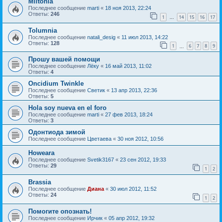
Miltonia
Последнее сообщение
marti
«
18 ноя 2013, 22:24
Ответы:
246
1
14
15
16
17
…
Tolumnia
Последнее сообщение
natali_desig
«
11 июл 2013, 14:22
Ответы:
128
1
6
7
8
9
…
Прошу вашей помощи
Последнее сообщение
Лёку
«
16 май 2013, 11:02
Ответы:
4
Oncidium Twinkle
Последнее сообщение
Светик
«
13 апр 2013, 22:36
Ответы:
5
Hola soy nueva en el foro
Последнее сообщение
marti
«
27 фев 2013, 18:24
Ответы:
3
Одонтиода зимой
Последнее сообщение
Цветаева
«
30 ноя 2012, 10:56
Howeara
Последнее сообщение
Svetik3167
«
23 сен 2012, 19:33
Ответы:
29
1
2
Brassia
Последнее сообщение
Диана
«
30 июл 2012, 11:52
Ответы:
24
1
2
Помогите опознать!
Последнее сообщение
Ирчик
«
05 апр 2012, 19:32