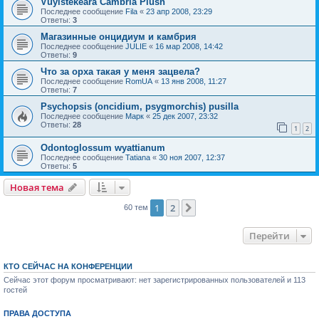
Vuylstekeara Cambria Plush
Последнее сообщение
Fila
«
23 апр 2008, 23:29
Ответы:
3
Магазинные онцидиум и камбрия
Последнее сообщение
JULIE
«
16 мар 2008, 14:42
Ответы:
9
Что за орха такая у меня зацвела?
Последнее сообщение
RomUA
«
13 янв 2008, 11:27
Ответы:
7
Psychopsis (oncidium, psygmorchis) pusilla
Последнее сообщение
Марк
«
25 дек 2007, 23:32
Ответы:
28
1
2
Odontoglossum wyattianum
Последнее сообщение
Tatiana
«
30 ноя 2007, 12:37
Ответы:
5
Новая тема
1
2
След.
60 тем
Перейти
КТО СЕЙЧАС НА КОНФЕРЕНЦИИ
Сейчас этот форум просматривают: нет зарегистрированных пользователей и 113
гостей
ПРАВА ДОСТУПА