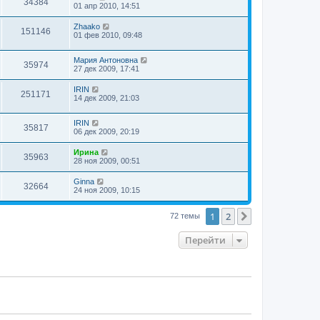
34384
01 апр 2010, 14:51
Zhaako
151146
01 фев 2010, 09:48
Мария Антоновна
35974
27 дек 2009, 17:41
IRIN
251171
14 дек 2009, 21:03
IRIN
35817
06 дек 2009, 20:19
Ирина
35963
28 ноя 2009, 00:51
Ginna
32664
24 ноя 2009, 10:15
1
2
След.
72 темы
Перейти