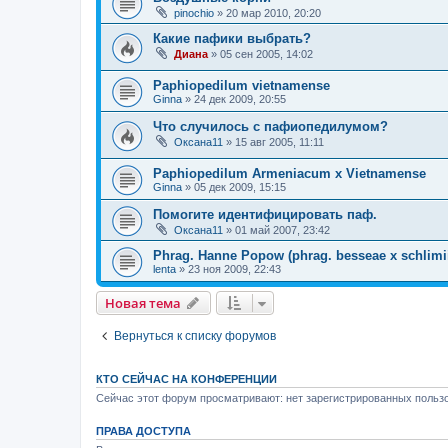
pinochio
»
20 мар 2010, 20:20
Какие пафики выбрать?
Диана
»
05 сен 2005, 14:02
Paphiopedilum vietnamense
Ginna
»
24 дек 2009, 20:55
Что случилось с пафиопедилумом?
Оксана11
»
15 авг 2005, 11:11
Paphiopedilum Armeniacum x Vietnamense
Ginna
»
05 дек 2009, 15:15
Помогите идентифицировать паф.
Оксана11
»
01 май 2007, 23:42
Phrag. Hanne Popow (phrag. besseae x schlimi
lenta
»
23 ноя 2009, 22:43
Новая тема
Вернуться к списку форумов
КТО СЕЙЧАС НА КОНФЕРЕНЦИИ
Сейчас этот форум просматривают: нет зарегистрированных пользо
ПРАВА ДОСТУПА