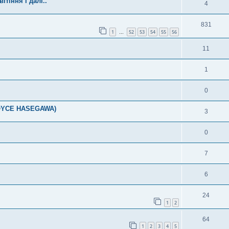
ітіння і далі..
4
831
1
52
53
54
55
56
…
11
1
0
JOYCE HASEGAWA)
3
0
7
6
я
24
1
2
64
1
2
3
4
5