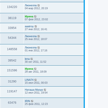
Лионелла
134220
04 мар 2012, 20:19
Ирина
38119
07 фев 2012, 23:02
aaatroy
33954
27 янв 2012, 16:41
Лионелла
54344
25 янв 2012, 18:07
Лионелла
148558
01 янв 2012, 17:16
lena
39542
30 окт 2011, 11:52
Ирина
151596
28 авг 2011, 18:09
LINA74
31290
15 июл 2011, 00:03
Наташа Мазур
119147
12 июл 2011, 19:54
IRIN
63476
25 фев 2011, 12:23