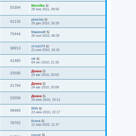
Murzilka
55394
28 янв 2011, 09:55
pinochio
41135
29 дек 2010, 16:29
МаринаФ
75444
26 ноя 2010, 08:35
vl-mzh74
38913
21 ноя 2010, 18:15
vik
41485
04 окт 2010, 21:33
Диана
33595
24 авг 2010, 20:53
Диана
31794
24 авг 2010, 20:08
Диана
33556
29 июн 2010, 19:12
IRIN
48484
22 июн 2010, 22:17
Ксена
78762
12 апр 2010, 11:37
rovver