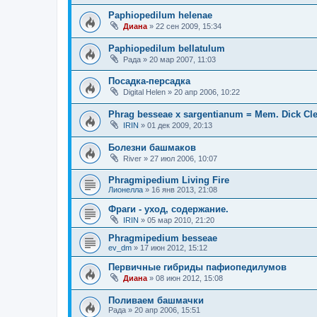
Paphiopedilum helenae
Диана
»
22 сен 2009, 15:34
Paphiopedilum bellatulum
Рада
»
20 мар 2007, 11:03
Посадка-персадка
Digital Helen
»
20 апр 2006, 10:22
Phrag besseae x sargentianum = Mem. Dick C
IRIN
»
01 дек 2009, 20:13
Болезни башмаков
River
»
27 июл 2006, 10:07
Phragmipedium Living Fire
Лионелла
»
16 янв 2013, 21:08
Фраги - уход, содержание.
IRIN
»
05 мар 2010, 21:20
Phragmipedium besseae
ev_dm
»
17 июн 2012, 15:12
Первичные гибриды пафиопедилумов
Диана
»
08 июн 2012, 15:08
Поливаем башмачки
Рада
»
20 апр 2006, 15:51