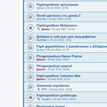
Paphiopedilum spicerianum
Ginna
»
29 окт 2009, 13:39
Погиб цветонос,что делать?
pinochio
»
09 дек 2010, 22:30
Paphiopedilum Malipoence
Диана
»
21 окт 2007, 18:55
Добавки в субстрат для кальцефилов
Калибри
»
13 сен 2010, 12:11
Paph gigantifolium x (sanderianum x philippin
Ксена
»
08 сен 2010, 17:35
Phragmipedium Hanne Popow
Диана
»
24 авг 2010, 20:53
Phragmipedium pearcei
Диана
»
24 авг 2010, 20:08
Paphiopedilum Iratsume alba
Диана
»
25 июн 2010, 18:55
Семенная коробочка
IRIN
»
29 янв 2010, 19:00
Paphiopedilum godefroyae
Zhaako
»
21 янв 2010, 20:23
Воздушные корни