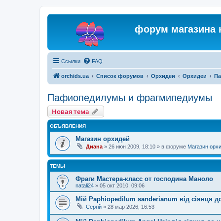
форум магазина 
Ссылки
FAQ
orchids.ua
Список форумов
Орхидеи
Орхидеи
Па
Пафиопедилумы и фрагмипедиумы
Новая тема
ОБЪЯВЛЕНИЯ
Магазин орхидей
Диана
»
26 июн 2009, 18:10
» в форуме
Магазин орх
ТЕМЫ
Фраги Мастера-класс от господина Маноло
natali24
»
05 окт 2010, 09:06
Мій Paphiopedilum sanderianum від сіянця до
Сергій
»
28 мар 2026, 16:53