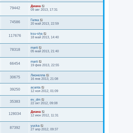
Диана
79442
09 авг 2013, 17:31
Галка
74586
20 май 2013, 22:59
ksu-sha
117676
18 май 2013, 14:40
marti
78318
05 май 2013, 21:40
marti
66454
19 фев 2013, 22:55
Лионелла
30675
16 янв 2013, 21:08
acanta
39250
12 ноя 2012, 01:09
ev_dm
35383
22 окт 2012, 09:08
Диана
128034
12 июн 2012, 11:31
yucka
87392
27 апр 2012, 09:37