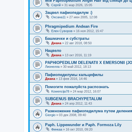
Мій Paphiopedilum Angel Hair від сіянця до цв
Сергій
»
31 мар 2026, 15:05
Зацвел пафиопедилум :)
Оксана11
»
27 июн 2005, 12:08
Phragmipedium Andean Fire
Елен Суворов
»
16 ноя 2012, 15:47
Башмачки и субстраты
Диана
»
22 авг 2018, 08:50
Нацвело
Диана
»
13 окт 2016, 11:19
PAPHIOPEDILUM DELENATII X EMERSONII (
Лионелла
»
30 май 2012, 18:13
Пафиопедилумы кальцефилы
Диана
»
13 фев 2016, 14:46
Помогите пожалуйста распознать
Kowencija78
»
24 мар 2012, 16:07
SUBGENUS BRACHYPETALUM
Диана
»
24 апр 2012, 11:43
Размножение пафиопедилума путем делени
Giorgio
»
03 дек 2008, 09:40
Paph. Lippewunder и Paph. Formoza Lily
Финкаа
»
16 окт 2010, 09:20