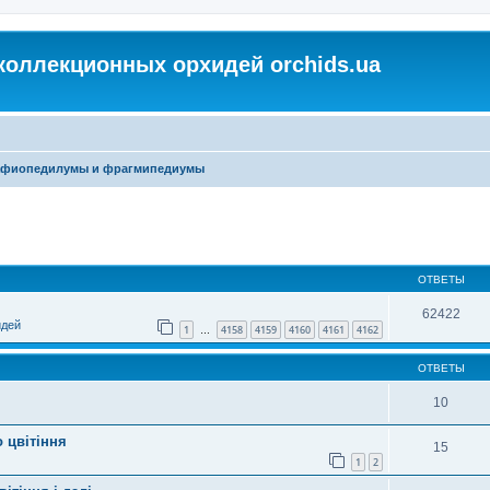
коллекционных орхидей orchids.ua
фиопедилумы и фрагмипедиумы
ОТВЕТЫ
62422
идей
1
4158
4159
4160
4161
4162
…
ОТВЕТЫ
10
 цвітіння
15
1
2