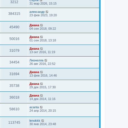
Сергій
3212
31 мар 2026, 15:15
александр
384315
23 фев 2023, 19:20
Диана
45490
04 сен 2018, 09:22
Диана
50016
01 сен 2018, 13:18
Диана
31079
13 окт 2016, 11:19
Лионелла
34454
26 авг 2016, 22:52
Диана
31694
13 фев 2016, 14:46
Диана
35738
29 дек 2015, 17:30
Диана
36018
14 дек 2014, 11:16
acanta
58610
24 апр 2014, 20:15
lenokkk
113745
30 янв 2014, 23:48