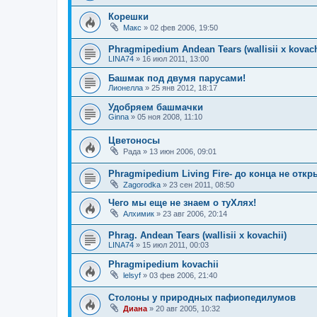
Корешки
Макс
»
02 фев 2006, 19:50
Phragmipedium Andean Tears (wallisii x kovach
LINA74
»
16 июл 2011, 13:00
Башмак под двумя парусами!
Лионелла
»
25 янв 2012, 18:17
Удобряем башмачки
Ginna
»
05 ноя 2008, 11:10
Цветоносы
Рада
»
13 июн 2006, 09:01
Phragmipedium Living Fire- до конца не откр
Zagorodka
»
23 сен 2011, 08:50
Чего мы еще не знаем о туХлях!
Алхимик
»
23 авг 2006, 20:14
Phrag. Andean Tears (wallisii x kovachii)
LINA74
»
15 июл 2011, 00:03
Phragmipedium kovachii
lelsyf
»
03 фев 2006, 21:40
Столоны у природных пафиопедилумов
Диана
»
20 авг 2005, 10:32