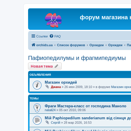
форум магазина 
Ссылки
FAQ
orchids.ua
Список форумов
Орхидеи
Орхидеи
Па
Пафиопедилумы и фрагмипедиумы
Новая тема
ОБЪЯВЛЕНИЯ
Магазин орхидей
Диана
»
26 июн 2009, 18:10
» в форуме
Магазин орх
ТЕМЫ
Фраги Мастера-класс от господина Маноло
natali24
»
05 окт 2010, 09:06
Мій Paphiopedilum sanderianum від сіянця до
Сергій
»
28 мар 2026, 16:53