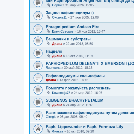
Мій Paphiopedilum Angel Hair від сіянця до цв
Сергій
»
31 мар 2026, 15:05
Зацвел пафиопедилум :)
Оксана11
»
27 июн 2005, 12:08
Phragmipedium Andean Fire
Елен Суворов
»
16 ноя 2012, 15:47
Башмачки и субстраты
Диана
»
22 авг 2018, 08:50
Нацвело
Диана
»
13 окт 2016, 11:19
PAPHIOPEDILUM DELENATII X EMERSONII (
Лионелла
»
30 май 2012, 18:13
Пафиопедилумы кальцефилы
Диана
»
13 фев 2016, 14:46
Помогите пожалуйста распознать
Kowencija78
»
24 мар 2012, 16:07
SUBGENUS BRACHYPETALUM
Диана
»
24 апр 2012, 11:43
Размножение пафиопедилума путем делени
Giorgio
»
03 дек 2008, 09:40
Paph. Lippewunder и Paph. Formoza Lily
Финкаа
»
16 окт 2010, 09:20