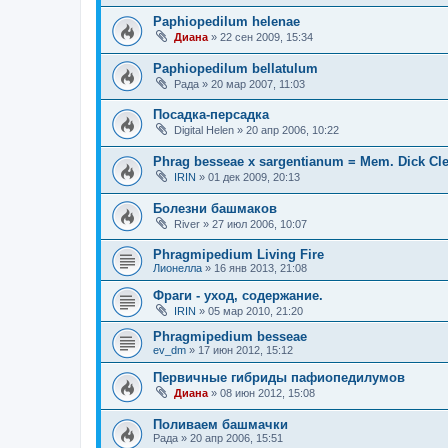
Paphiopedilum helenae
Диана
»
22 сен 2009, 15:34
Paphiopedilum bellatulum
Рада
»
20 мар 2007, 11:03
Посадка-персадка
Digital Helen
»
20 апр 2006, 10:22
Phrag besseae x sargentianum = Mem. Dick C
IRIN
»
01 дек 2009, 20:13
Болезни башмаков
River
»
27 июл 2006, 10:07
Phragmipedium Living Fire
Лионелла
»
16 янв 2013, 21:08
Фраги - уход, содержание.
IRIN
»
05 мар 2010, 21:20
Phragmipedium besseae
ev_dm
»
17 июн 2012, 15:12
Первичные гибриды пафиопедилумов
Диана
»
08 июн 2012, 15:08
Поливаем башмачки
Рада
»
20 апр 2006, 15:51