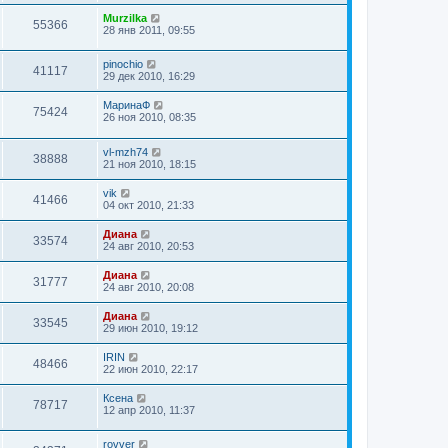
Murzilka
55366
28 янв 2011, 09:55
pinochio
41117
29 дек 2010, 16:29
МаринаФ
75424
26 ноя 2010, 08:35
vl-mzh74
38888
21 ноя 2010, 18:15
vik
41466
04 окт 2010, 21:33
Диана
33574
24 авг 2010, 20:53
Диана
31777
24 авг 2010, 20:08
Диана
33545
29 июн 2010, 19:12
IRIN
48466
22 июн 2010, 22:17
Ксена
78717
12 апр 2010, 11:37
rovver