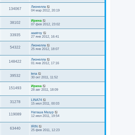
Лионелла
134067
04 мар 2012, 20:19
Ирина
38102
07 фев 2012, 23:02
aaatroy
33935
27 янв 2012, 16:41
Лионелла
54322
25 янв 2012, 18:07
Лионелла
148422
01 янв 2012, 17:16
lena
39532
30 окт 2011, 11:52
Ирина
151493
28 авг 2011, 18:09
LINA74
31278
15 июл 2011, 00:03
Наташа Мазур
119089
12 июл 2011, 19:54
IRIN
63440
25 фев 2011, 12:23