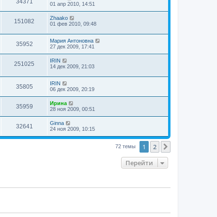
34371
01 апр 2010, 14:51
Zhaako
151082
01 фев 2010, 09:48
Мария Антоновна
35952
27 дек 2009, 17:41
IRIN
251025
14 дек 2009, 21:03
IRIN
35805
06 дек 2009, 20:19
Ирина
35959
28 ноя 2009, 00:51
Ginna
32641
24 ноя 2009, 10:15
1
2
След.
72 темы
Перейти