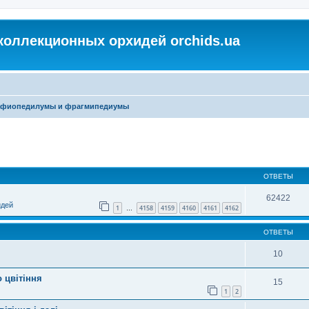
коллекционных орхидей orchids.ua
фиопедилумы и фрагмипедиумы
ОТВЕТЫ
62422
идей
1
4158
4159
4160
4161
4162
…
ОТВЕТЫ
10
 цвітіння
15
1
2