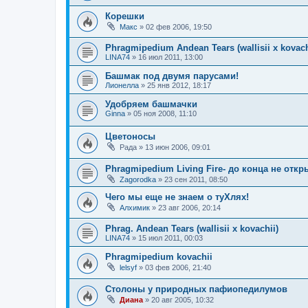
Корешки
Макс
»
02 фев 2006, 19:50
Phragmipedium Andean Tears (wallisii x kovach
LINA74
»
16 июл 2011, 13:00
Башмак под двумя парусами!
Лионелла
»
25 янв 2012, 18:17
Удобряем башмачки
Ginna
»
05 ноя 2008, 11:10
Цветоносы
Рада
»
13 июн 2006, 09:01
Phragmipedium Living Fire- до конца не откр
Zagorodka
»
23 сен 2011, 08:50
Чего мы еще не знаем о туХлях!
Алхимик
»
23 авг 2006, 20:14
Phrag. Andean Tears (wallisii x kovachii)
LINA74
»
15 июл 2011, 00:03
Phragmipedium kovachii
lelsyf
»
03 фев 2006, 21:40
Столоны у природных пафиопедилумов
Диана
»
20 авг 2005, 10:32