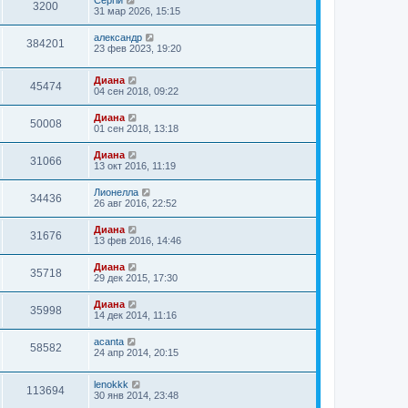
Сергій
3200
31 мар 2026, 15:15
александр
384201
23 фев 2023, 19:20
Диана
45474
04 сен 2018, 09:22
Диана
50008
01 сен 2018, 13:18
Диана
31066
13 окт 2016, 11:19
Лионелла
34436
26 авг 2016, 22:52
Диана
31676
13 фев 2016, 14:46
Диана
35718
29 дек 2015, 17:30
Диана
35998
14 дек 2014, 11:16
acanta
58582
24 апр 2014, 20:15
lenokkk
113694
30 янв 2014, 23:48