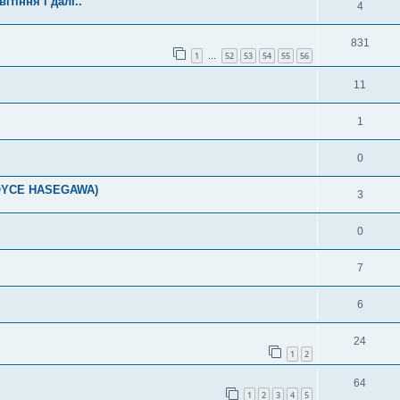
ітіння і далі..
4
831
1
52
53
54
55
56
…
11
1
0
JOYCE HASEGAWA)
3
0
7
6
я
24
1
2
64
1
2
3
4
5