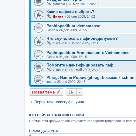
pinochio
»
20 мар 2010, 20:20
Какие пафики выбрать?
Диана
»
05 сен 2005, 14:02
Paphiopedilum vietnamense
Ginna
»
24 дек 2009, 20:55
Что случилось с пафиопедилумом?
Оксана11
»
15 авг 2005, 11:11
Paphiopedilum Armeniacum x Vietnamense
Ginna
»
05 дек 2009, 15:15
Помогите идентифицировать паф.
Оксана11
»
01 май 2007, 23:42
Phrag. Hanne Popow (phrag. besseae x schlimi
lenta
»
23 ноя 2009, 22:43
Новая тема
Вернуться к списку форумов
КТО СЕЙЧАС НА КОНФЕРЕНЦИИ
Сейчас этот форум просматривают: нет зарегистрированных пользо
ПРАВА ДОСТУПА