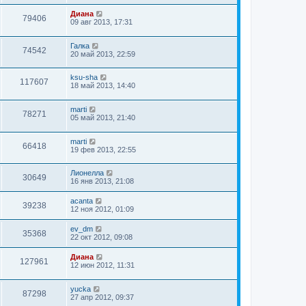
Диана
79406
09 авг 2013, 17:31
Галка
74542
20 май 2013, 22:59
ksu-sha
117607
18 май 2013, 14:40
marti
78271
05 май 2013, 21:40
marti
66418
19 фев 2013, 22:55
Лионелла
30649
16 янв 2013, 21:08
acanta
39238
12 ноя 2012, 01:09
ev_dm
35368
22 окт 2012, 09:08
Диана
127961
12 июн 2012, 11:31
yucka
87298
27 апр 2012, 09:37