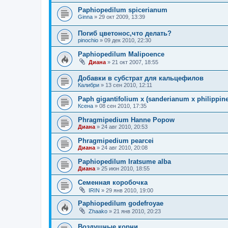
Paphiopedilum spicerianum
Ginna
»
29 окт 2009, 13:39
Погиб цветонос,что делать?
pinochio
»
09 дек 2010, 22:30
Paphiopedilum Malipoence
Диана
»
21 окт 2007, 18:55
Добавки в субстрат для кальцефилов
Калибри
»
13 сен 2010, 12:11
Paph gigantifolium x (sanderianum x philippin
Ксена
»
08 сен 2010, 17:35
Phragmipedium Hanne Popow
Диана
»
24 авг 2010, 20:53
Phragmipedium pearcei
Диана
»
24 авг 2010, 20:08
Paphiopedilum Iratsume alba
Диана
»
25 июн 2010, 18:55
Семенная коробочка
IRIN
»
29 янв 2010, 19:00
Paphiopedilum godefroyae
Zhaako
»
21 янв 2010, 20:23
Воздушные корни