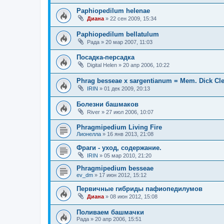
Paphiopedilum helenae
Диана
»
22 сен 2009, 15:34
Paphiopedilum bellatulum
Рада
»
20 мар 2007, 11:03
Посадка-персадка
Digital Helen
»
20 апр 2006, 10:22
Phrag besseae x sargentianum = Mem. Dick C
IRIN
»
01 дек 2009, 20:13
Болезни башмаков
River
»
27 июл 2006, 10:07
Phragmipedium Living Fire
Лионелла
»
16 янв 2013, 21:08
Фраги - уход, содержание.
IRIN
»
05 мар 2010, 21:20
Phragmipedium besseae
ev_dm
»
17 июн 2012, 15:12
Первичные гибриды пафиопедилумов
Диана
»
08 июн 2012, 15:08
Поливаем башмачки
Рада
»
20 апр 2006, 15:51