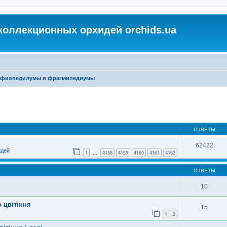
коллекционных орхидей orchids.ua
фиопедилумы и фрагмипедиумы
ОТВЕТЫ
62422
идей
1
4158
4159
4160
4161
4162
…
ОТВЕТЫ
10
 цвітіння
15
1
2