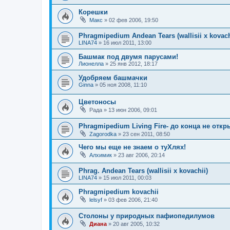
Корешки
Макс
»
02 фев 2006, 19:50
Phragmipedium Andean Tears (wallisii x kovach
LINA74
»
16 июл 2011, 13:00
Башмак под двумя парусами!
Лионелла
»
25 янв 2012, 18:17
Удобряем башмачки
Ginna
»
05 ноя 2008, 11:10
Цветоносы
Рада
»
13 июн 2006, 09:01
Phragmipedium Living Fire- до конца не откр
Zagorodka
»
23 сен 2011, 08:50
Чего мы еще не знаем о туХлях!
Алхимик
»
23 авг 2006, 20:14
Phrag. Andean Tears (wallisii x kovachii)
LINA74
»
15 июл 2011, 00:03
Phragmipedium kovachii
lelsyf
»
03 фев 2006, 21:40
Столоны у природных пафиопедилумов
Диана
»
20 авг 2005, 10:32