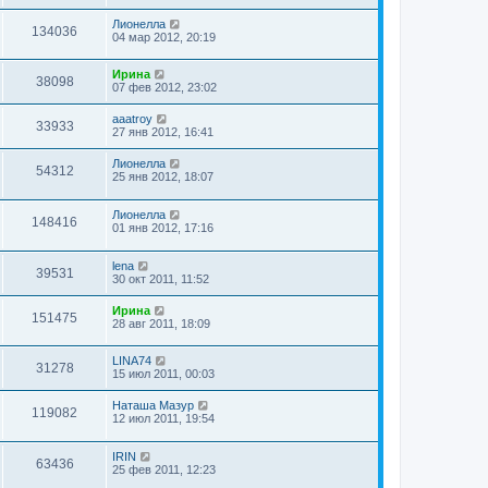
Лионелла
134036
04 мар 2012, 20:19
Ирина
38098
07 фев 2012, 23:02
aaatroy
33933
27 янв 2012, 16:41
Лионелла
54312
25 янв 2012, 18:07
Лионелла
148416
01 янв 2012, 17:16
lena
39531
30 окт 2011, 11:52
Ирина
151475
28 авг 2011, 18:09
LINA74
31278
15 июл 2011, 00:03
Наташа Мазур
119082
12 июл 2011, 19:54
IRIN
63436
25 фев 2011, 12:23