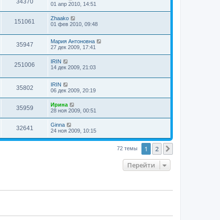
34370
01 апр 2010, 14:51
Zhaako
151061
01 фев 2010, 09:48
Мария Антоновна
35947
27 дек 2009, 17:41
IRIN
251006
14 дек 2009, 21:03
IRIN
35802
06 дек 2009, 20:19
Ирина
35959
28 ноя 2009, 00:51
Ginna
32641
24 ноя 2009, 10:15
1
2
След.
72 темы
Перейти