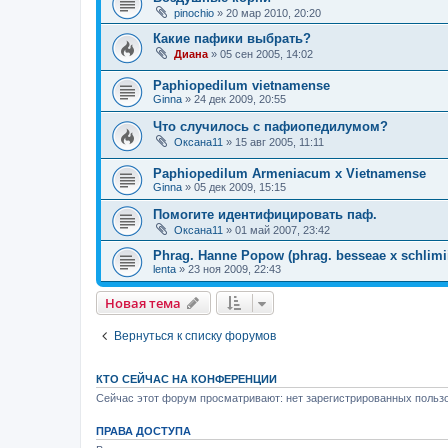
pinochio
»
20 мар 2010, 20:20
Какие пафики выбрать?
Диана
»
05 сен 2005, 14:02
Paphiopedilum vietnamense
Ginna
»
24 дек 2009, 20:55
Что случилось с пафиопедилумом?
Оксана11
»
15 авг 2005, 11:11
Paphiopedilum Armeniacum x Vietnamense
Ginna
»
05 дек 2009, 15:15
Помогите идентифицировать паф.
Оксана11
»
01 май 2007, 23:42
Phrag. Hanne Popow (phrag. besseae x schlimi
lenta
»
23 ноя 2009, 22:43
Новая тема
Вернуться к списку форумов
КТО СЕЙЧАС НА КОНФЕРЕНЦИИ
Сейчас этот форум просматривают: нет зарегистрированных пользо
ПРАВА ДОСТУПА