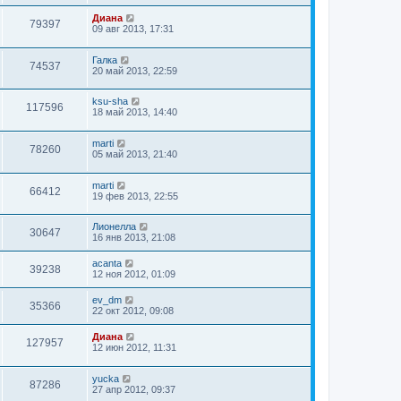
Диана
79397
09 авг 2013, 17:31
Галка
74537
20 май 2013, 22:59
ksu-sha
117596
18 май 2013, 14:40
marti
78260
05 май 2013, 21:40
marti
66412
19 фев 2013, 22:55
Лионелла
30647
16 янв 2013, 21:08
acanta
39238
12 ноя 2012, 01:09
ev_dm
35366
22 окт 2012, 09:08
Диана
127957
12 июн 2012, 11:31
yucka
87286
27 апр 2012, 09:37