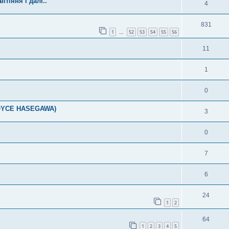
ітіння і далі..
4
831
1
52
53
54
55
56
…
11
1
0
JOYCE HASEGAWA)
3
0
7
6
я
24
1
2
64
1
2
3
4
5