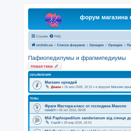
форум магазина 
Ссылки
FAQ
orchids.ua
Список форумов
Орхидеи
Орхидеи
Па
Пафиопедилумы и фрагмипедиумы
Новая тема
ОБЪЯВЛЕНИЯ
Магазин орхидей
Диана
»
26 июн 2009, 18:10
» в форуме
Магазин орх
ТЕМЫ
Фраги Мастера-класс от господина Маноло
natali24
»
05 окт 2010, 09:06
Мій Paphiopedilum sanderianum від сіянця до
Сергій
»
28 мар 2026, 16:53