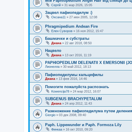
Мій Paphiopedilum Angel Hair від сіянця до цв
Сергій
»
31 мар 2026, 15:05
Зацвел пафиопедилум :)
Оксана11
»
27 июн 2005, 12:08
Phragmipedium Andean Fire
Елен Суворов
»
16 ноя 2012, 15:47
Башмачки и субстраты
Диана
»
22 авг 2018, 08:50
Нацвело
Диана
»
13 окт 2016, 11:19
PAPHIOPEDILUM DELENATII X EMERSONII (
Лионелла
»
30 май 2012, 18:13
Пафиопедилумы кальцефилы
Диана
»
13 фев 2016, 14:46
Помогите пожалуйста распознать
Kowencija78
»
24 мар 2012, 16:07
SUBGENUS BRACHYPETALUM
Диана
»
24 апр 2012, 11:43
Размножение пафиопедилума путем делени
Giorgio
»
03 дек 2008, 09:40
Paph. Lippewunder и Paph. Formoza Lily
Финкаа
»
16 окт 2010, 09:20