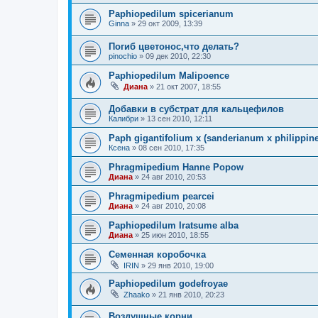
Paphiopedilum spicerianum
Ginna
»
29 окт 2009, 13:39
Погиб цветонос,что делать?
pinochio
»
09 дек 2010, 22:30
Paphiopedilum Malipoence
Диана
»
21 окт 2007, 18:55
Добавки в субстрат для кальцефилов
Калибри
»
13 сен 2010, 12:11
Paph gigantifolium x (sanderianum x philippin
Ксена
»
08 сен 2010, 17:35
Phragmipedium Hanne Popow
Диана
»
24 авг 2010, 20:53
Phragmipedium pearcei
Диана
»
24 авг 2010, 20:08
Paphiopedilum Iratsume alba
Диана
»
25 июн 2010, 18:55
Семенная коробочка
IRIN
»
29 янв 2010, 19:00
Paphiopedilum godefroyae
Zhaako
»
21 янв 2010, 20:23
Воздушные корни