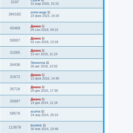
Сергій
3197
31 мар 2026, 15:15
александр
384182
23 фев 2023, 19:20
Диана
45469
04 сен 2018, 09:22
Диана
50007
01 сен 2018, 13:18
Диана
31065
13 окт 2016, 11:19
Лионелла
34436
26 авг 2016, 22:52
Диана
31672
13 фев 2016, 14:46
Диана
35716
29 дек 2015, 17:30
Диана
35997
14 дек 2014, 11:16
acanta
58576
24 апр 2014, 20:15
lenokkk
113678
30 янв 2014, 23:48