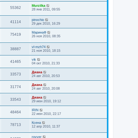
Murzilka
55362
28 янв 2011, 09:55
pinochio
41114
29 дек 2010, 16:29
МаринаФ
75419
26 ноя 2010, 08:35
vl-mzh74
38887
21 ноя 2010, 18:15
vik
41465
04 окт 2010, 21:33
Диана
33573
24 авг 2010, 20:53
Диана
31774
24 авг 2010, 20:08
Диана
33543
29 июн 2010, 19:12
IRIN
48464
22 июн 2010, 22:17
Ксена
78713
12 апр 2010, 11:37
rovver