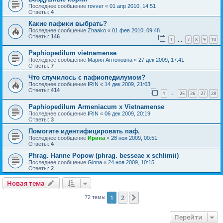
Последнее сообщение
rovver
«
01 апр 2010, 14:51
Ответы:
4
Какие пафики выбрать?
Последнее сообщение
Zhaako
«
01 фев 2010, 09:48
Ответы:
146
1
7
8
9
10
…
Paphiopedilum vietnamense
Последнее сообщение
Мария Антоновна
«
27 дек 2009, 17:41
Ответы:
7
Что случилось с пафиопедилумом?
Последнее сообщение
IRIN
«
14 дек 2009, 21:03
Ответы:
414
1
25
26
27
28
…
Paphiopedilum Armeniacum x Vietnamense
Последнее сообщение
IRIN
«
06 дек 2009, 20:19
Ответы:
3
Помогите идентифицировать паф.
Последнее сообщение
Ирина
«
28 ноя 2009, 00:51
Ответы:
4
Phrag. Hanne Popow (phrag. besseae x schlimii)
Последнее сообщение
Ginna
«
24 ноя 2009, 10:15
Ответы:
2
Новая тема
1
2
След.
72 темы
Перейти