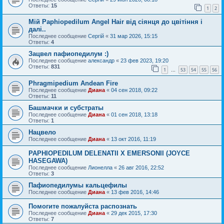
Ответы:
15
1
2
Мій Paphiopedilum Angel Hair від сіянця до цвітіння і
далі..
Последнее сообщение
Сергій
«
31 мар 2026, 15:15
Ответы:
4
Зацвел пафиопедилум :)
Последнее сообщение
александр
«
23 фев 2023, 19:20
Ответы:
831
1
53
54
55
56
…
Phragmipedium Andean Fire
Последнее сообщение
Диана
«
04 сен 2018, 09:22
Ответы:
11
Башмачки и субстраты
Последнее сообщение
Диана
«
01 сен 2018, 13:18
Ответы:
1
Нацвело
Последнее сообщение
Диана
«
13 окт 2016, 11:19
PAPHIOPEDILUM DELENATII X EMERSONII (JOYCE
HASEGAWA)
Последнее сообщение
Лионелла
«
26 авг 2016, 22:52
Ответы:
3
Пафиопедилумы кальцефилы
Последнее сообщение
Диана
«
13 фев 2016, 14:46
Помогите пожалуйста распознать
Последнее сообщение
Диана
«
29 дек 2015, 17:30
Ответы:
7