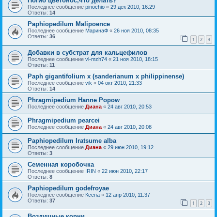
Погиб цветонос,что делать?
Последнее сообщение
pinochio
«
29 дек 2010, 16:29
Ответы:
14
Paphiopedilum Malipoence
Последнее сообщение
МаринаФ
«
26 ноя 2010, 08:35
Ответы:
36
1
2
3
Добавки в субстрат для кальцефилов
Последнее сообщение
vl-mzh74
«
21 ноя 2010, 18:15
Ответы:
11
Paph gigantifolium x (sanderianum x philippinense)
Последнее сообщение
vik
«
04 окт 2010, 21:33
Ответы:
14
Phragmipedium Hanne Popow
Последнее сообщение
Диана
«
24 авг 2010, 20:53
Phragmipedium pearcei
Последнее сообщение
Диана
«
24 авг 2010, 20:08
Paphiopedilum Iratsume alba
Последнее сообщение
Диана
«
29 июн 2010, 19:12
Ответы:
3
Семенная коробочка
Последнее сообщение
IRIN
«
22 июн 2010, 22:17
Ответы:
8
Paphiopedilum godefroyae
Последнее сообщение
Ксена
«
12 апр 2010, 11:37
Ответы:
37
1
2
3
Воздушные корни