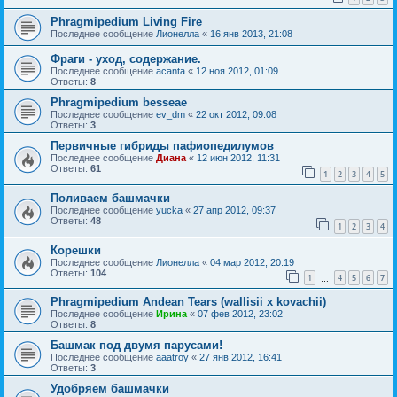
Phragmipedium Living Fire
Последнее сообщение
Лионелла
«
16 янв 2013, 21:08
Фраги - уход, содержание.
Последнее сообщение
acanta
«
12 ноя 2012, 01:09
Ответы:
8
Phragmipedium besseae
Последнее сообщение
ev_dm
«
22 окт 2012, 09:08
Ответы:
3
Первичные гибриды пафиопедилумов
Последнее сообщение
Диана
«
12 июн 2012, 11:31
Ответы:
61
1
2
3
4
5
Поливаем башмачки
Последнее сообщение
yucka
«
27 апр 2012, 09:37
Ответы:
48
1
2
3
4
Корешки
Последнее сообщение
Лионелла
«
04 мар 2012, 20:19
Ответы:
104
1
4
5
6
7
…
Phragmipedium Andean Tears (wallisii x kovachii)
Последнее сообщение
Ирина
«
07 фев 2012, 23:02
Ответы:
8
Башмак под двумя парусами!
Последнее сообщение
aaatroy
«
27 янв 2012, 16:41
Ответы:
3
Удобряем башмачки