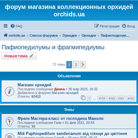
форум магазина коллекционных орхидей
orchids.ua
FAQ
Регистрация
Вход
orchids.ua
Список форумов
Орхидеи
Орхидеи
Пафиопедилумы и фрагмипедиумы
Пафиопедилумы и фрагмипедиумы
Новая тема
1
2
След.
72 темы
Объявления
Магазин орхидей
Последнее сообщение
Диана
«
30 мар 2023, 16:32
Добавлено в форуме
Магазин орхидей
Ответы:
62422
1
4159
4160
4161
4162
…
Темы
Фраги Мастера-класс от господина Маноло
Последнее сообщение
Гала
«
01 фев 2011, 20:54
Ответы:
10
Мій Paphiopedilum sanderianum від сіянця до цвітіння
Последнее сообщение
Сергій
«
29 июл 2026, 08:18