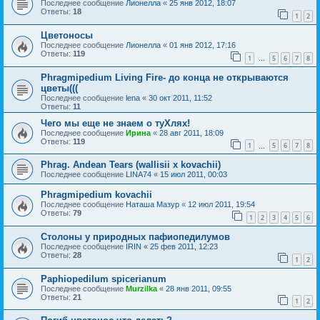
Последнее сообщение
Лионелла
«
25 янв 2012, 18:07
Ответы:
18
1
2
Цветоносы
Последнее сообщение
Лионелла
«
01 янв 2012, 17:16
Ответы:
119
1
5
6
7
8
…
Phragmipedium Living Fire- до конца не открываются
цветы(((
Последнее сообщение
lena
«
30 окт 2011, 11:52
Ответы:
11
Чего мы еще не знаем о туХлях!
Последнее сообщение
Ирина
«
28 авг 2011, 18:09
Ответы:
119
1
5
6
7
8
…
Phrag. Andean Tears (wallisii x kovachii)
Последнее сообщение
LINA74
«
15 июл 2011, 00:03
Phragmipedium kovachii
Последнее сообщение
Наташа Мазур
«
12 июл 2011, 19:54
Ответы:
79
1
2
3
4
5
6
Столоны у природных пафиопедилумов
Последнее сообщение
IRIN
«
25 фев 2011, 12:23
Ответы:
28
1
2
Paphiopedilum spicerianum
Последнее сообщение
Murzilka
«
28 янв 2011, 09:55
Ответы:
21
1
2