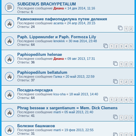
SUBGENUS BRACHYPETALUM
Последнее сообщение
Диана
«
14 дек 2014, 11:16
Ответы:
6
Размножение пафиопедилума путем деления
Последнее сообщение
acanta
«
24 апр 2014, 20:15
Ответы:
24
1
2
Paph. Lippewunder и Paph. Formoza Lily
Последнее сообщение
lenokkk
«
30 янв 2014, 23:48
Ответы:
64
1
2
3
4
5
Paphiopedilum helenae
Последнее сообщение
Диана
«
09 авг 2013, 17:31
Ответы:
36
1
2
3
Paphiopedilum bellatulum
Последнее сообщение
Галка
«
20 май 2013, 22:59
Ответы:
37
1
2
3
Посадка-персадка
Последнее сообщение
ksu-sha
«
18 май 2013, 14:40
Ответы:
64
1
2
3
4
5
Phrag besseae x sargentianum = Mem. Dick Clemens
Последнее сообщение
marti
«
05 май 2013, 21:40
Ответы:
41
1
2
3
Болезни башмаков
Последнее сообщение
marti
«
19 фев 2013, 22:55
Ответы:
31
1
2
3