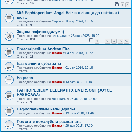
Ответы:
15
1
2
Мій Paphiopedilum Angel Hair від сіянця до цвітіння і
далі..
Последнее сообщение
Сергій
«
31 мар 2026, 15:15
Ответы:
4
Зацвел пафиопедилум :)
Последнее сообщение
александр
«
23 фев 2023, 19:20
Ответы:
831
1
53
54
55
56
…
Phragmipedium Andean Fire
Последнее сообщение
Диана
«
04 сен 2018, 09:22
Ответы:
11
Башмачки и субстраты
Последнее сообщение
Диана
«
01 сен 2018, 13:18
Ответы:
1
Нацвело
Последнее сообщение
Диана
«
13 окт 2016, 11:19
PAPHIOPEDILUM DELENATII X EMERSONII (JOYCE
HASEGAWA)
Последнее сообщение
Лионелла
«
26 авг 2016, 22:52
Ответы:
3
Пафиопедилумы кальцефилы
Последнее сообщение
Диана
«
13 фев 2016, 14:46
Помогите пожалуйста распознать
Последнее сообщение
Диана
«
29 дек 2015, 17:30
Ответы:
7