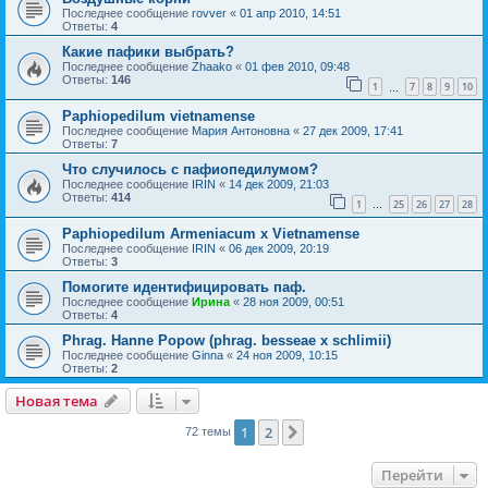
Последнее сообщение
rovver
«
01 апр 2010, 14:51
Ответы:
4
Какие пафики выбрать?
Последнее сообщение
Zhaako
«
01 фев 2010, 09:48
Ответы:
146
1
7
8
9
10
…
Paphiopedilum vietnamense
Последнее сообщение
Мария Антоновна
«
27 дек 2009, 17:41
Ответы:
7
Что случилось с пафиопедилумом?
Последнее сообщение
IRIN
«
14 дек 2009, 21:03
Ответы:
414
1
25
26
27
28
…
Paphiopedilum Armeniacum x Vietnamense
Последнее сообщение
IRIN
«
06 дек 2009, 20:19
Ответы:
3
Помогите идентифицировать паф.
Последнее сообщение
Ирина
«
28 ноя 2009, 00:51
Ответы:
4
Phrag. Hanne Popow (phrag. besseae x schlimii)
Последнее сообщение
Ginna
«
24 ноя 2009, 10:15
Ответы:
2
Новая тема
1
2
След.
72 темы
Перейти