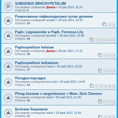
SUBGENUS BRACHYPETALUM
Последнее сообщение
Диана
«
14 дек 2014, 11:16
Ответы:
6
Размножение пафиопедилума путем деления
Последнее сообщение
acanta
«
24 апр 2014, 20:15
Ответы:
24
1
2
Paph. Lippewunder и Paph. Formoza Lily
Последнее сообщение
lenokkk
«
30 янв 2014, 23:48
Ответы:
64
1
2
3
4
5
Paphiopedilum helenae
Последнее сообщение
Диана
«
09 авг 2013, 17:31
Ответы:
36
1
2
3
Paphiopedilum bellatulum
Последнее сообщение
Галка
«
20 май 2013, 22:59
Ответы:
37
1
2
3
Посадка-персадка
Последнее сообщение
ksu-sha
«
18 май 2013, 14:40
Ответы:
64
1
2
3
4
5
Phrag besseae x sargentianum = Mem. Dick Clemens
Последнее сообщение
marti
«
05 май 2013, 21:40
Ответы:
41
1
2
3
Болезни башмаков
Последнее сообщение
marti
«
19 фев 2013, 22:55
Ответы:
31
1
2
3