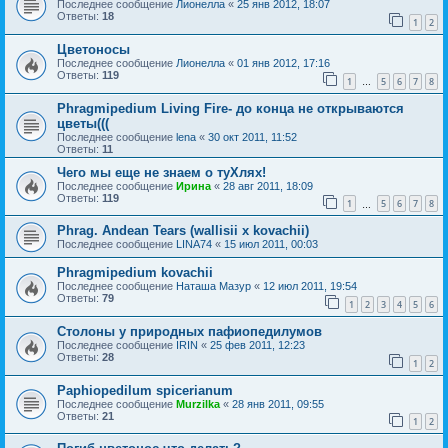
Последнее сообщение
Лионелла
«
25 янв 2012, 18:07
Ответы:
18
1
2
Цветоносы
Последнее сообщение
Лионелла
«
01 янв 2012, 17:16
Ответы:
119
1
5
6
7
8
…
Phragmipedium Living Fire- до конца не открываются
цветы(((
Последнее сообщение
lena
«
30 окт 2011, 11:52
Ответы:
11
Чего мы еще не знаем о туХлях!
Последнее сообщение
Ирина
«
28 авг 2011, 18:09
Ответы:
119
1
5
6
7
8
…
Phrag. Andean Tears (wallisii x kovachii)
Последнее сообщение
LINA74
«
15 июл 2011, 00:03
Phragmipedium kovachii
Последнее сообщение
Наташа Мазур
«
12 июл 2011, 19:54
Ответы:
79
1
2
3
4
5
6
Столоны у природных пафиопедилумов
Последнее сообщение
IRIN
«
25 фев 2011, 12:23
Ответы:
28
1
2
Paphiopedilum spicerianum
Последнее сообщение
Murzilka
«
28 янв 2011, 09:55
Ответы:
21
1
2