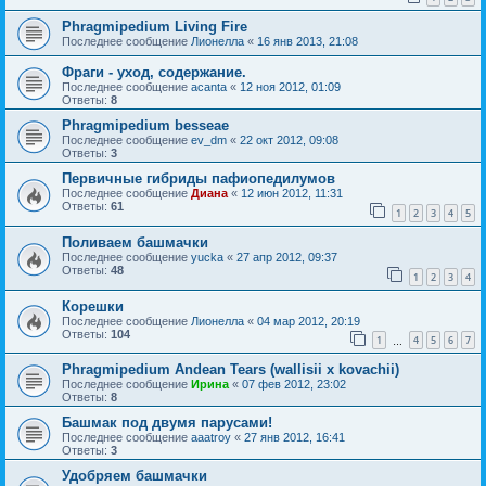
Phragmipedium Living Fire
Последнее сообщение
Лионелла
«
16 янв 2013, 21:08
Фраги - уход, содержание.
Последнее сообщение
acanta
«
12 ноя 2012, 01:09
Ответы:
8
Phragmipedium besseae
Последнее сообщение
ev_dm
«
22 окт 2012, 09:08
Ответы:
3
Первичные гибриды пафиопедилумов
Последнее сообщение
Диана
«
12 июн 2012, 11:31
Ответы:
61
1
2
3
4
5
Поливаем башмачки
Последнее сообщение
yucka
«
27 апр 2012, 09:37
Ответы:
48
1
2
3
4
Корешки
Последнее сообщение
Лионелла
«
04 мар 2012, 20:19
Ответы:
104
1
4
5
6
7
…
Phragmipedium Andean Tears (wallisii x kovachii)
Последнее сообщение
Ирина
«
07 фев 2012, 23:02
Ответы:
8
Башмак под двумя парусами!
Последнее сообщение
aaatroy
«
27 янв 2012, 16:41
Ответы:
3
Удобряем башмачки