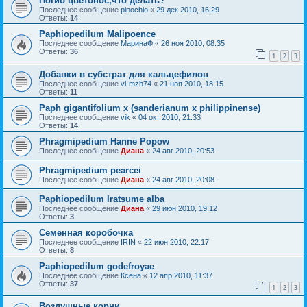
Погиб цветонос,что делать?
Последнее сообщение
pinochio
«
29 дек 2010, 16:29
Ответы:
14
Paphiopedilum Malipoence
Последнее сообщение
МаринаФ
«
26 ноя 2010, 08:35
Ответы:
36
1
2
3
Добавки в субстрат для кальцефилов
Последнее сообщение
vl-mzh74
«
21 ноя 2010, 18:15
Ответы:
11
Paph gigantifolium x (sanderianum x philippinense)
Последнее сообщение
vik
«
04 окт 2010, 21:33
Ответы:
14
Phragmipedium Hanne Popow
Последнее сообщение
Диана
«
24 авг 2010, 20:53
Phragmipedium pearcei
Последнее сообщение
Диана
«
24 авг 2010, 20:08
Paphiopedilum Iratsume alba
Последнее сообщение
Диана
«
29 июн 2010, 19:12
Ответы:
3
Семенная коробочка
Последнее сообщение
IRIN
«
22 июн 2010, 22:17
Ответы:
8
Paphiopedilum godefroyae
Последнее сообщение
Ксена
«
12 апр 2010, 11:37
Ответы:
37
1
2
3
Воздушные корни