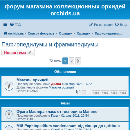
форум магазина коллекционных орхидей
orchids.ua
FAQ
Регистрация
Вход
orchids.ua
Список форумов
Орхидеи
Орхидеи
Пафиопедилумы и фрагмипедиумы
Пафиопедилумы и фрагмипедиумы
Новая тема
1
2
След.
72 темы
Объявления
Магазин орхидей
Последнее сообщение
Диана
«
30 мар 2023, 16:32
Добавлено в форуме
Магазин орхидей
Ответы:
62422
1
4159
4160
4161
4162
…
Темы
Фраги Мастера-класс от господина Маноло
Последнее сообщение
Гала
«
01 фев 2011, 20:54
Ответы:
10
Мій Paphiopedilum sanderianum від сіянця до цвітіння
Последнее сообщение
Сергій
«
29 июл 2026, 08:18