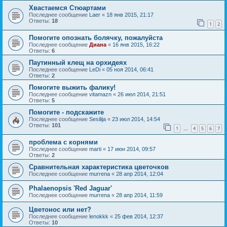
Хвастаемся Стюартами
Последнее сообщение
Laer
«
18 янв 2015, 21:17
Ответы:
18
1
2
Помогите опознать болячку, пожалуйста
Последнее сообщение
Диана
«
16 янв 2015, 16:22
Ответы:
6
Паутинный клещ на орхидеях
Последнее сообщение
LeDi
«
05 ноя 2014, 06:41
Ответы:
2
Помогите выжить фалику!
Последнее сообщение
vitamazn
«
26 июл 2014, 21:51
Ответы:
5
Помогите - подскажите
Последнее сообщение
Sesilija
«
23 июл 2014, 14:54
Ответы:
101
1
4
5
6
7
…
проблема с корнями
Последнее сообщение
marti
«
17 июн 2014, 09:57
Ответы:
2
Сравнительная характеристика цветочков
Последнее сообщение
murrena
«
28 апр 2014, 12:04
Phalaenopsis 'Red Jaguar'
Последнее сообщение
murrena
«
28 апр 2014, 11:59
Цветонос или нет?
Последнее сообщение
lenokkk
«
25 фев 2014, 12:37
Ответы:
10