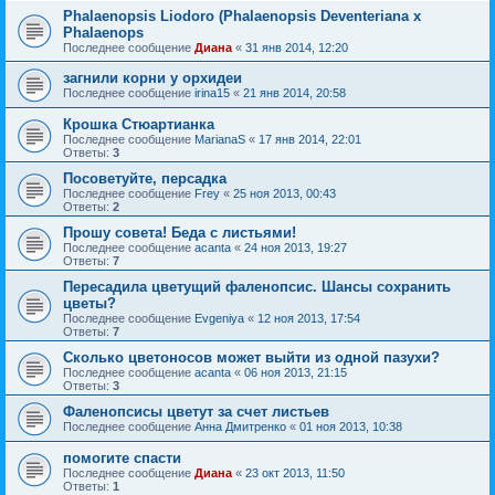
Phalaenopsis Liodoro (Phalaenopsis Deventeriana x
Phalaenops
Последнее сообщение
Диана
«
31 янв 2014, 12:20
загнили корни у орхидеи
Последнее сообщение
irina15
«
21 янв 2014, 20:58
Крошка Стюартианка
Последнее сообщение
MarianaS
«
17 янв 2014, 22:01
Ответы:
3
Посоветуйте, персадка
Последнее сообщение
Frey
«
25 ноя 2013, 00:43
Ответы:
2
Прошу совета! Беда с листьями!
Последнее сообщение
acanta
«
24 ноя 2013, 19:27
Ответы:
7
Пересадила цветущий фаленопсис. Шансы сохранить
цветы?
Последнее сообщение
Evgeniya
«
12 ноя 2013, 17:54
Ответы:
7
Сколько цветоносов может выйти из одной пазухи?
Последнее сообщение
acanta
«
06 ноя 2013, 21:15
Ответы:
3
Фаленопсисы цветут за счет листьев
Последнее сообщение
Анна Дмитренко
«
01 ноя 2013, 10:38
помогите спасти
Последнее сообщение
Диана
«
23 окт 2013, 11:50
Ответы:
1