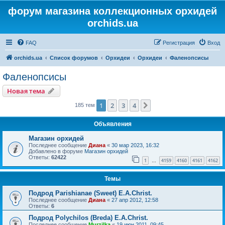
форум магазина коллекционных орхидей
orchids.ua
FAQ
Регистрация
Вход
orchids.ua
Список форумов
Орхидеи
Орхидеи
Фаленопсисы
Фаленопсисы
Новая тема
1
2
3
4
След.
185 тем
Объявления
Магазин орхидей
Последнее сообщение
Диана
«
30 мар 2023, 16:32
Добавлено в форуме
Магазин орхидей
Ответы:
62422
1
4159
4160
4161
4162
…
Темы
Подрод Parishianae (Sweet) E.A.Christ.
Последнее сообщение
Диана
«
27 апр 2012, 12:58
Ответы:
6
Подрод Polychilos (Breda) E.A.Christ.
Последнее сообщение
Murzilka
«
19 июн 2011, 09:45