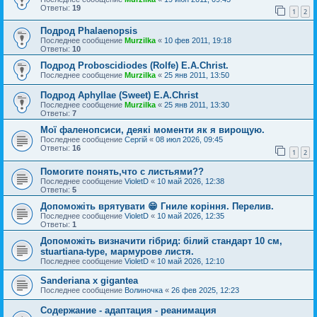
Ответы:
19
1
2
Подрод Phalaenopsis
Последнее сообщение
Murzilka
«
10 фев 2011, 19:18
Ответы:
10
Подрод Proboscidiodes (Rolfe) E.A.Christ.
Последнее сообщение
Murzilka
«
25 янв 2011, 13:50
Подрод Aphyllae (Sweet) E.A.Christ
Последнее сообщение
Murzilka
«
25 янв 2011, 13:30
Ответы:
7
Мої фаленопсиси, деякі моменти як я вирощую.
Последнее сообщение
Сергій
«
08 июл 2026, 09:45
Ответы:
16
1
2
Помогите понять,что с листьями??
Последнее сообщение
VioletD
«
10 май 2026, 12:38
Ответы:
5
Допоможіть врятувати 😁 Гниле коріння. Перелив.
Последнее сообщение
VioletD
«
10 май 2026, 12:35
Ответы:
1
Допоможіть визначити гібрид: білий стандарт 10 см,
stuartiana-type, мармурове листя.
Последнее сообщение
VioletD
«
10 май 2026, 12:10
Sanderiana x gigantea
Последнее сообщение
Волиночка
«
26 фев 2025, 12:23
Содержание - адаптация - реанимация