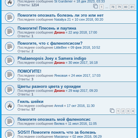
Последнее сообщение
St Gardener
«
18 дек 2023, 03:33
Ответы:
1214
1
78
79
80
81
…
Помогите опознать болезнь ли это или нет
Последнее сообщение
Nataliya 21
«
10 сен 2018, 00:20
Помогите! Плесень и паутина
Последнее сообщение
Диана
«
22 апр 2018, 17:00
Ответы:
1
Помогите, что с фаленопсисом?
Последнее сообщение
LittleBee
«
09 фев 2018, 10:52
Ответы:
2
Phalaenopsis Joey x Samera indigo
Последнее сообщение
Диана
«
30 июн 2017, 16:18
ПОМОГИТЕ!
Последнее сообщение
Янковая
«
24 июн 2017, 17:03
Ответы:
3
Цветы разного цвета у орхидеи
Последнее сообщение
Диана
«
29 мар 2017, 09:20
Ответы:
1
Гниль шейки
Последнее сообщение
Annoli
«
17 окт 2016, 11:30
Ответы:
57
1
2
3
4
Помогите опознать мой фаленопсис
Последнее сообщение
Вилма
«
11 июл 2016, 11:05
SOS!!! Помогите понять что за болезнь
Последнее сообщение
Masianuy
«
02 июн 2016, 06:29