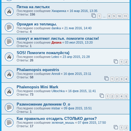
Пятна на листьях
Последнее сообщение
Хмаринка
«
16 мар 2016, 13:35
Ответы:
156
1
8
9
10
11
…
Орхидея из теплицы.
Последнее сообщение
danika
«
21 янв 2016, 14:40
Ответы:
4
сохнут и желтеют листья. помогите спасти!
Последнее сообщение
Диана
«
03 июл 2015, 13:20
Ответы:
1
SOS! Помогите пожалуйста)
Последнее сообщение
Leleo
«
23 апр 2015, 21:28
Ответы:
26
1
2
Phalaenopsis equestris
Последнее сообщение
Annoli
«
16 фев 2015, 23:11
Ответы:
58
1
2
3
4
Phalenopsis Mini Mark
Последнее сообщение
Ulitochka
«
16 фев 2015, 11:41
Ответы:
73
1
2
3
4
5
Размножение делением О_о
Последнее сообщение
irisbar
«
09 фев 2015, 15:51
Ответы:
1
Как правильно отсадить СТОЛЬКО деток?
Последнее сообщение
зеленая_мышь
«
07 фев 2015, 17:50
Ответы:
17
1
2