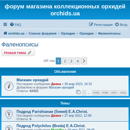
форум магазина коллекционных орхидей
orchids.ua
FAQ
Регистрация
Вход
orchids.ua
Список форумов
Орхидеи
Орхидеи
Фаленопсисы
Фаленопсисы
Новая тема
1
2
3
4
След.
185 тем
Объявления
Магазин орхидей
Последнее сообщение
Диана
«
30 мар 2023, 16:32
Добавлено в форуме
Магазин орхидей
Ответы:
62422
1
4159
4160
4161
4162
…
Темы
Подрод Parishianae (Sweet) E.A.Christ.
Последнее сообщение
Диана
«
27 апр 2012, 12:58
Ответы:
6
Подрод Polychilos (Breda) E.A.Christ.
Последнее сообщение
Murzilka
«
19 июн 2011, 09:45