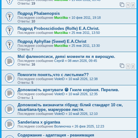
Ответы:
19
1
2
Подрод Phalaenopsis
Последнее сообщение
Murzilka
«
10 фев 2011, 19:18
Ответы:
10
Подрод Proboscidiodes (Rolfe) E.A.Christ.
Последнее сообщение
Murzilka
«
25 янв 2011, 13:50
Подрод Aphyllae (Sweet) E.A.Christ
Последнее сообщение
Murzilka
«
25 янв 2011, 13:30
Ответы:
7
Мої фаленопсиси, деякі моменти як я вирощую.
Последнее сообщение
Сергій
«
08 июл 2026, 09:45
Ответы:
16
1
2
Помогите понять,что с листьями??
Последнее сообщение
VioletD
«
10 май 2026, 12:38
Ответы:
5
Допоможіть врятувати 😁 Гниле коріння. Перелив.
Последнее сообщение
VioletD
«
10 май 2026, 12:35
Ответы:
1
Допоможіть визначити гібрид: білий стандарт 10 см,
stuartiana-type, мармурове листя.
Последнее сообщение
VioletD
«
10 май 2026, 12:10
Sanderiana x gigantea
Последнее сообщение
Волиночка
«
26 фев 2025, 12:23
Содержание - адаптация - реанимация