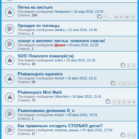
Пятна на листьях
Последнее сообщение
Хмаринка
«
16 мар 2016, 13:35
Ответы:
156
1
8
9
10
11
…
Орхидея из теплицы.
Последнее сообщение
danika
«
21 янв 2016, 14:40
Ответы:
4
сохнут и желтеют листья. помогите спасти!
Последнее сообщение
Диана
«
03 июл 2015, 13:20
Ответы:
1
SOS! Помогите пожалуйста)
Последнее сообщение
Leleo
«
23 апр 2015, 21:28
Ответы:
26
1
2
Phalaenopsis equestris
Последнее сообщение
Annoli
«
16 фев 2015, 23:11
Ответы:
58
1
2
3
4
Phalenopsis Mini Mark
Последнее сообщение
Ulitochka
«
16 фев 2015, 11:41
Ответы:
73
1
2
3
4
5
Размножение делением О_о
Последнее сообщение
irisbar
«
09 фев 2015, 15:51
Ответы:
1
Как правильно отсадить СТОЛЬКО деток?
Последнее сообщение
зеленая_мышь
«
07 фев 2015, 17:50
Ответы:
17
1
2