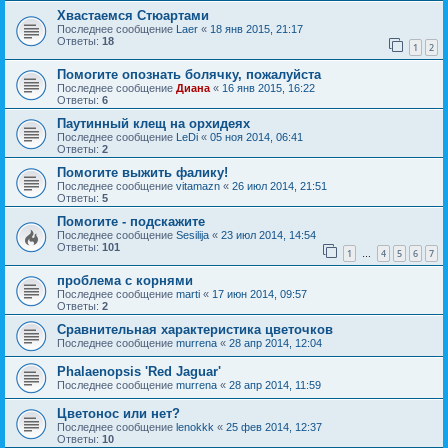
Хвастаемся Стюартами
Последнее сообщение
Laer
«
18 янв 2015, 21:17
Ответы:
18
1
2
Помогите опознать болячку, пожалуйста
Последнее сообщение
Диана
«
16 янв 2015, 16:22
Ответы:
6
Паутинный клещ на орхидеях
Последнее сообщение
LeDi
«
05 ноя 2014, 06:41
Ответы:
2
Помогите выжить фалику!
Последнее сообщение
vitamazn
«
26 июл 2014, 21:51
Ответы:
5
Помогите - подскажите
Последнее сообщение
Sesilija
«
23 июл 2014, 14:54
Ответы:
101
1
4
5
6
7
…
проблема с корнями
Последнее сообщение
marti
«
17 июн 2014, 09:57
Ответы:
2
Сравнительная характеристика цветочков
Последнее сообщение
murrena
«
28 апр 2014, 12:04
Phalaenopsis 'Red Jaguar'
Последнее сообщение
murrena
«
28 апр 2014, 11:59
Цветонос или нет?
Последнее сообщение
lenokkk
«
25 фев 2014, 12:37
Ответы:
10