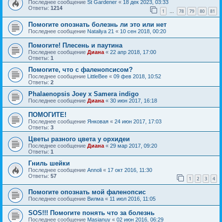
Последнее сообщение
St Gardener
«
18 дек 2023, 03:33
Ответы:
1214
1
78
79
80
81
…
Помогите опознать болезнь ли это или нет
Последнее сообщение
Nataliya 21
«
10 сен 2018, 00:20
Помогите! Плесень и паутина
Последнее сообщение
Диана
«
22 апр 2018, 17:00
Ответы:
1
Помогите, что с фаленопсисом?
Последнее сообщение
LittleBee
«
09 фев 2018, 10:52
Ответы:
2
Phalaenopsis Joey x Samera indigo
Последнее сообщение
Диана
«
30 июн 2017, 16:18
ПОМОГИТЕ!
Последнее сообщение
Янковая
«
24 июн 2017, 17:03
Ответы:
3
Цветы разного цвета у орхидеи
Последнее сообщение
Диана
«
29 мар 2017, 09:20
Ответы:
1
Гниль шейки
Последнее сообщение
Annoli
«
17 окт 2016, 11:30
Ответы:
57
1
2
3
4
Помогите опознать мой фаленопсис
Последнее сообщение
Вилма
«
11 июл 2016, 11:05
SOS!!! Помогите понять что за болезнь
Последнее сообщение
Masianuy
«
02 июн 2016, 06:29