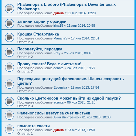
Phalaenopsis Liodoro (Phalaenopsis Deventeriana x
Phalaenops
Последнее сообщение
Диана
«
31 янв 2014, 12:20
загнили корни у орхидеи
Последнее сообщение
irina15
«
21 янв 2014, 20:58
Крошка Стюартианка
Последнее сообщение
MarianaS
«
17 янв 2014, 22:01
Ответы:
3
Посоветуйте, персадка
Последнее сообщение
Frey
«
25 ноя 2013, 00:43
Ответы:
2
Прошу совета! Беда с листьями!
Последнее сообщение
acanta
«
24 ноя 2013, 19:27
Ответы:
7
Пересадила цветущий фаленопсис. Шансы сохранить
цветы?
Последнее сообщение
Evgeniya
«
12 ноя 2013, 17:54
Ответы:
7
Сколько цветоносов может выйти из одной пазухи?
Последнее сообщение
acanta
«
06 ноя 2013, 21:15
Ответы:
3
Фаленопсисы цветут за счет листьев
Последнее сообщение
Анна Дмитренко
«
01 ноя 2013, 10:38
помогите спасти
Последнее сообщение
Диана
«
23 окт 2013, 11:50
Ответы:
1