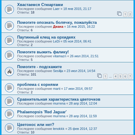
Хвастаемся Стюартами
Последнее сообщение
Laer
«
18 янв 2015, 21:17
Ответы:
18
1
2
Помогите опознать болячку, пожалуйста
Последнее сообщение
Диана
«
16 янв 2015, 16:22
Ответы:
6
Паутинный клещ на орхидеях
Последнее сообщение
LeDi
«
05 ноя 2014, 06:41
Ответы:
2
Помогите выжить фалику!
Последнее сообщение
vitamazn
«
26 июл 2014, 21:51
Ответы:
5
Помогите - подскажите
Последнее сообщение
Sesilija
«
23 июл 2014, 14:54
Ответы:
101
1
4
5
6
7
…
проблема с корнями
Последнее сообщение
marti
«
17 июн 2014, 09:57
Ответы:
2
Сравнительная характеристика цветочков
Последнее сообщение
murrena
«
28 апр 2014, 12:04
Phalaenopsis 'Red Jaguar'
Последнее сообщение
murrena
«
28 апр 2014, 11:59
Цветонос или нет?
Последнее сообщение
lenokkk
«
25 фев 2014, 12:37
Ответы:
10