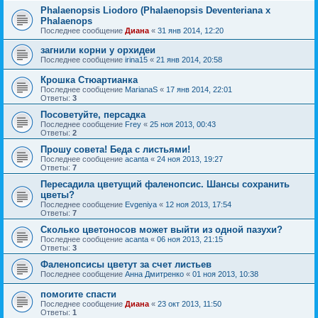
Phalaenopsis Liodoro (Phalaenopsis Deventeriana x
Phalaenops
Последнее сообщение
Диана
«
31 янв 2014, 12:20
загнили корни у орхидеи
Последнее сообщение
irina15
«
21 янв 2014, 20:58
Крошка Стюартианка
Последнее сообщение
MarianaS
«
17 янв 2014, 22:01
Ответы:
3
Посоветуйте, персадка
Последнее сообщение
Frey
«
25 ноя 2013, 00:43
Ответы:
2
Прошу совета! Беда с листьями!
Последнее сообщение
acanta
«
24 ноя 2013, 19:27
Ответы:
7
Пересадила цветущий фаленопсис. Шансы сохранить
цветы?
Последнее сообщение
Evgeniya
«
12 ноя 2013, 17:54
Ответы:
7
Сколько цветоносов может выйти из одной пазухи?
Последнее сообщение
acanta
«
06 ноя 2013, 21:15
Ответы:
3
Фаленопсисы цветут за счет листьев
Последнее сообщение
Анна Дмитренко
«
01 ноя 2013, 10:38
помогите спасти
Последнее сообщение
Диана
«
23 окт 2013, 11:50
Ответы:
1