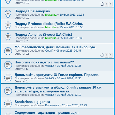
Ответы:
19
1
2
Подрод Phalaenopsis
Последнее сообщение
Murzilka
«
10 фев 2011, 19:18
Ответы:
10
Подрод Proboscidiodes (Rolfe) E.A.Christ.
Последнее сообщение
Murzilka
«
25 янв 2011, 13:50
Подрод Aphyllae (Sweet) E.A.Christ
Последнее сообщение
Murzilka
«
25 янв 2011, 13:30
Ответы:
7
Мої фаленопсиси, деякі моменти як я вирощую.
Последнее сообщение
Сергій
«
08 июл 2026, 09:45
Ответы:
16
1
2
Помогите понять,что с листьями??
Последнее сообщение
VioletD
«
10 май 2026, 12:38
Ответы:
5
Допоможіть врятувати 😁 Гниле коріння. Перелив.
Последнее сообщение
VioletD
«
10 май 2026, 12:35
Ответы:
1
Допоможіть визначити гібрид: білий стандарт 10 см,
stuartiana-type, мармурове листя.
Последнее сообщение
VioletD
«
10 май 2026, 12:10
Sanderiana x gigantea
Последнее сообщение
Волиночка
«
26 фев 2025, 12:23
Содержание - адаптация - реанимация