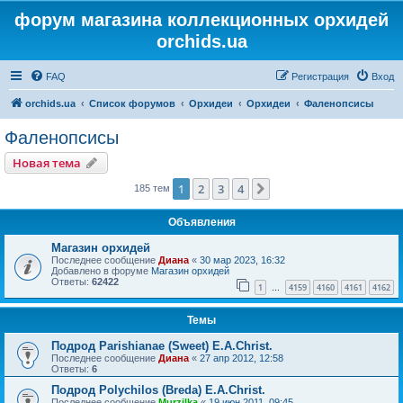
форум магазина коллекционных орхидей
orchids.ua
FAQ
Регистрация
Вход
orchids.ua
Список форумов
Орхидеи
Орхидеи
Фаленопсисы
Фаленопсисы
Новая тема
1
2
3
4
След.
185 тем
Объявления
Магазин орхидей
Последнее сообщение
Диана
«
30 мар 2023, 16:32
Добавлено в форуме
Магазин орхидей
Ответы:
62422
1
4159
4160
4161
4162
…
Темы
Подрод Parishianae (Sweet) E.A.Christ.
Последнее сообщение
Диана
«
27 апр 2012, 12:58
Ответы:
6
Подрод Polychilos (Breda) E.A.Christ.
Последнее сообщение
Murzilka
«
19 июн 2011, 09:45