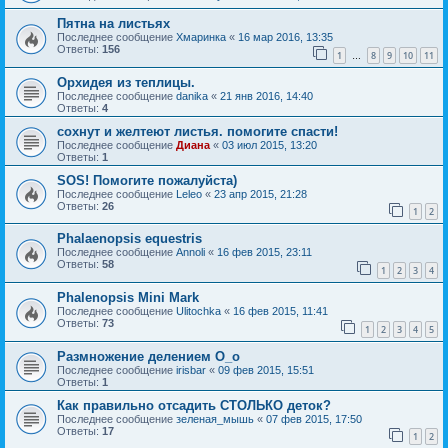
Пятна на листьях
Последнее сообщение
Хмаринка
«
16 мар 2016, 13:35
Ответы:
156
1
8
9
10
11
…
Орхидея из теплицы.
Последнее сообщение
danika
«
21 янв 2016, 14:40
Ответы:
4
сохнут и желтеют листья. помогите спасти!
Последнее сообщение
Диана
«
03 июл 2015, 13:20
Ответы:
1
SOS! Помогите пожалуйста)
Последнее сообщение
Leleo
«
23 апр 2015, 21:28
Ответы:
26
1
2
Phalaenopsis equestris
Последнее сообщение
Annoli
«
16 фев 2015, 23:11
Ответы:
58
1
2
3
4
Phalenopsis Mini Mark
Последнее сообщение
Ulitochka
«
16 фев 2015, 11:41
Ответы:
73
1
2
3
4
5
Размножение делением О_о
Последнее сообщение
irisbar
«
09 фев 2015, 15:51
Ответы:
1
Как правильно отсадить СТОЛЬКО деток?
Последнее сообщение
зеленая_мышь
«
07 фев 2015, 17:50
Ответы:
17
1
2