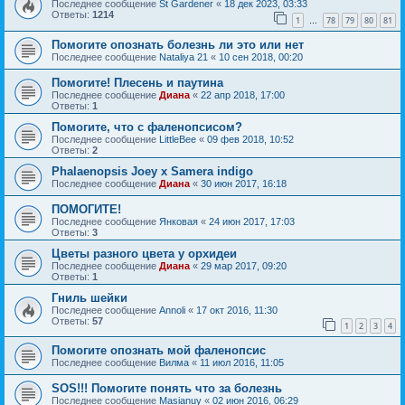
Последнее сообщение
St Gardener
«
18 дек 2023, 03:33
Ответы:
1214
1
78
79
80
81
…
Помогите опознать болезнь ли это или нет
Последнее сообщение
Nataliya 21
«
10 сен 2018, 00:20
Помогите! Плесень и паутина
Последнее сообщение
Диана
«
22 апр 2018, 17:00
Ответы:
1
Помогите, что с фаленопсисом?
Последнее сообщение
LittleBee
«
09 фев 2018, 10:52
Ответы:
2
Phalaenopsis Joey x Samera indigo
Последнее сообщение
Диана
«
30 июн 2017, 16:18
ПОМОГИТЕ!
Последнее сообщение
Янковая
«
24 июн 2017, 17:03
Ответы:
3
Цветы разного цвета у орхидеи
Последнее сообщение
Диана
«
29 мар 2017, 09:20
Ответы:
1
Гниль шейки
Последнее сообщение
Annoli
«
17 окт 2016, 11:30
Ответы:
57
1
2
3
4
Помогите опознать мой фаленопсис
Последнее сообщение
Вилма
«
11 июл 2016, 11:05
SOS!!! Помогите понять что за болезнь
Последнее сообщение
Masianuy
«
02 июн 2016, 06:29