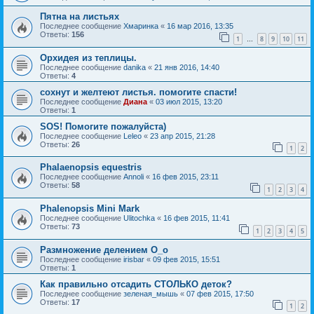
Пятна на листьях
Последнее сообщение
Хмаринка
«
16 мар 2016, 13:35
Ответы:
156
1
8
9
10
11
…
Орхидея из теплицы.
Последнее сообщение
danika
«
21 янв 2016, 14:40
Ответы:
4
сохнут и желтеют листья. помогите спасти!
Последнее сообщение
Диана
«
03 июл 2015, 13:20
Ответы:
1
SOS! Помогите пожалуйста)
Последнее сообщение
Leleo
«
23 апр 2015, 21:28
Ответы:
26
1
2
Phalaenopsis equestris
Последнее сообщение
Annoli
«
16 фев 2015, 23:11
Ответы:
58
1
2
3
4
Phalenopsis Mini Mark
Последнее сообщение
Ulitochka
«
16 фев 2015, 11:41
Ответы:
73
1
2
3
4
5
Размножение делением О_о
Последнее сообщение
irisbar
«
09 фев 2015, 15:51
Ответы:
1
Как правильно отсадить СТОЛЬКО деток?
Последнее сообщение
зеленая_мышь
«
07 фев 2015, 17:50
Ответы:
17
1
2