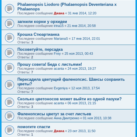
Phalaenopsis Liodoro (Phalaenopsis Deventeriana x
Phalaenops
Последнее сообщение
Диана
«
31 янв 2014, 12:20
загнили корни у орхидеи
Последнее сообщение
irina15
«
21 янв 2014, 20:58
Крошка Стюартианка
Последнее сообщение
MarianaS
«
17 янв 2014, 22:01
Ответы:
3
Посоветуйте, персадка
Последнее сообщение
Frey
«
25 ноя 2013, 00:43
Ответы:
2
Прошу совета! Беда с листьями!
Последнее сообщение
acanta
«
24 ноя 2013, 19:27
Ответы:
7
Пересадила цветущий фаленопсис. Шансы сохранить
цветы?
Последнее сообщение
Evgeniya
«
12 ноя 2013, 17:54
Ответы:
7
Сколько цветоносов может выйти из одной пазухи?
Последнее сообщение
acanta
«
06 ноя 2013, 21:15
Ответы:
3
Фаленопсисы цветут за счет листьев
Последнее сообщение
Анна Дмитренко
«
01 ноя 2013, 10:38
помогите спасти
Последнее сообщение
Диана
«
23 окт 2013, 11:50
Ответы:
1