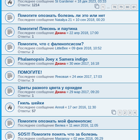
Последнее сообщение
St Gardener
«
18 дек 2023, 03:33
Ответы:
1214
1
78
79
80
81
…
Помогите опознать болезнь ли это или нет
Последнее сообщение
Nataliya 21
«
10 сен 2018, 00:20
Помогите! Плесень и паутина
Последнее сообщение
Диана
«
22 апр 2018, 17:00
Ответы:
1
Помогите, что с фаленопсисом?
Последнее сообщение
LittleBee
«
09 фев 2018, 10:52
Ответы:
2
Phalaenopsis Joey x Samera indigo
Последнее сообщение
Диана
«
30 июн 2017, 16:18
ПОМОГИТЕ!
Последнее сообщение
Янковая
«
24 июн 2017, 17:03
Ответы:
3
Цветы разного цвета у орхидеи
Последнее сообщение
Диана
«
29 мар 2017, 09:20
Ответы:
1
Гниль шейки
Последнее сообщение
Annoli
«
17 окт 2016, 11:30
Ответы:
57
1
2
3
4
Помогите опознать мой фаленопсис
Последнее сообщение
Вилма
«
11 июл 2016, 11:05
SOS!!! Помогите понять что за болезнь
Последнее сообщение
Masianuy
«
02 июн 2016, 06:29