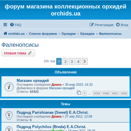
форум магазина коллекционных орхидей
orchids.ua
FAQ
Регистрация
Вход
orchids.ua
Список форумов
Орхидеи
Орхидеи
Фаленопсисы
Фаленопсисы
Новая тема
1
2
3
4
След.
185 тем
Объявления
Магазин орхидей
Последнее сообщение
Диана
«
30 мар 2023, 16:32
Добавлено в форуме
Магазин орхидей
Ответы:
62422
1
4159
4160
4161
4162
…
Темы
Подрод Parishianae (Sweet) E.A.Christ.
Последнее сообщение
Диана
«
27 апр 2012, 12:58
Ответы:
6
Подрод Polychilos (Breda) E.A.Christ.
Последнее сообщение
Murzilka
«
19 июн 2011, 09:45