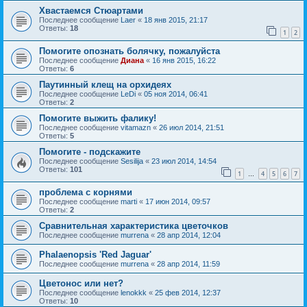
Хвастаемся Стюартами
Последнее сообщение
Laer
«
18 янв 2015, 21:17
Ответы:
18
1
2
Помогите опознать болячку, пожалуйста
Последнее сообщение
Диана
«
16 янв 2015, 16:22
Ответы:
6
Паутинный клещ на орхидеях
Последнее сообщение
LeDi
«
05 ноя 2014, 06:41
Ответы:
2
Помогите выжить фалику!
Последнее сообщение
vitamazn
«
26 июл 2014, 21:51
Ответы:
5
Помогите - подскажите
Последнее сообщение
Sesilija
«
23 июл 2014, 14:54
Ответы:
101
1
4
5
6
7
…
проблема с корнями
Последнее сообщение
marti
«
17 июн 2014, 09:57
Ответы:
2
Сравнительная характеристика цветочков
Последнее сообщение
murrena
«
28 апр 2014, 12:04
Phalaenopsis 'Red Jaguar'
Последнее сообщение
murrena
«
28 апр 2014, 11:59
Цветонос или нет?
Последнее сообщение
lenokkk
«
25 фев 2014, 12:37
Ответы:
10