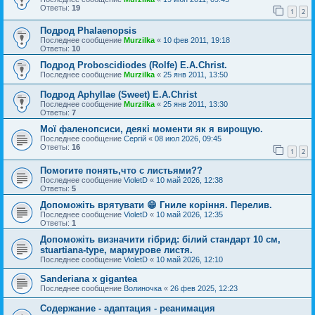
Ответы:
19
1
2
Подрод Phalaenopsis
Последнее сообщение
Murzilka
«
10 фев 2011, 19:18
Ответы:
10
Подрод Proboscidiodes (Rolfe) E.A.Christ.
Последнее сообщение
Murzilka
«
25 янв 2011, 13:50
Подрод Aphyllae (Sweet) E.A.Christ
Последнее сообщение
Murzilka
«
25 янв 2011, 13:30
Ответы:
7
Мої фаленопсиси, деякі моменти як я вирощую.
Последнее сообщение
Сергій
«
08 июл 2026, 09:45
Ответы:
16
1
2
Помогите понять,что с листьями??
Последнее сообщение
VioletD
«
10 май 2026, 12:38
Ответы:
5
Допоможіть врятувати 😁 Гниле коріння. Перелив.
Последнее сообщение
VioletD
«
10 май 2026, 12:35
Ответы:
1
Допоможіть визначити гібрид: білий стандарт 10 см,
stuartiana-type, мармурове листя.
Последнее сообщение
VioletD
«
10 май 2026, 12:10
Sanderiana x gigantea
Последнее сообщение
Волиночка
«
26 фев 2025, 12:23
Содержание - адаптация - реанимация