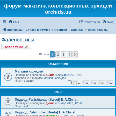
форум магазина коллекционных орхидей
orchids.ua
FAQ
Регистрация
Вход
orchids.ua
Список форумов
Орхидеи
Орхидеи
Фаленопсисы
Фаленопсисы
Новая тема
1
2
3
4
След.
185 тем
Объявления
Магазин орхидей
Последнее сообщение
Диана
«
30 мар 2023, 16:32
Добавлено в форуме
Магазин орхидей
Ответы:
62422
1
4159
4160
4161
4162
…
Темы
Подрод Parishianae (Sweet) E.A.Christ.
Последнее сообщение
Диана
«
27 апр 2012, 12:58
Ответы:
6
Подрод Polychilos (Breda) E.A.Christ.
Последнее сообщение
Murzilka
«
19 июн 2011, 09:45