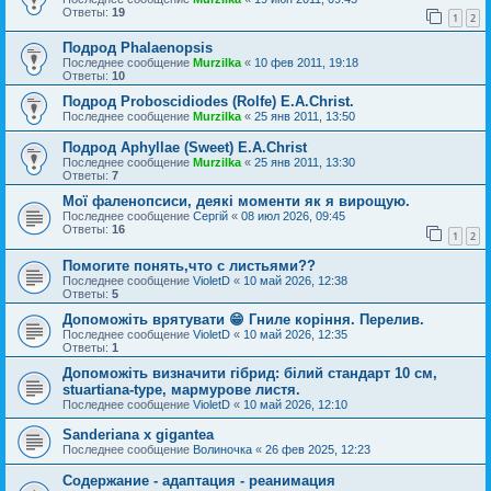
Ответы:
19
1
2
Подрод Phalaenopsis
Последнее сообщение
Murzilka
«
10 фев 2011, 19:18
Ответы:
10
Подрод Proboscidiodes (Rolfe) E.A.Christ.
Последнее сообщение
Murzilka
«
25 янв 2011, 13:50
Подрод Aphyllae (Sweet) E.A.Christ
Последнее сообщение
Murzilka
«
25 янв 2011, 13:30
Ответы:
7
Мої фаленопсиси, деякі моменти як я вирощую.
Последнее сообщение
Сергій
«
08 июл 2026, 09:45
Ответы:
16
1
2
Помогите понять,что с листьями??
Последнее сообщение
VioletD
«
10 май 2026, 12:38
Ответы:
5
Допоможіть врятувати 😁 Гниле коріння. Перелив.
Последнее сообщение
VioletD
«
10 май 2026, 12:35
Ответы:
1
Допоможіть визначити гібрид: білий стандарт 10 см,
stuartiana-type, мармурове листя.
Последнее сообщение
VioletD
«
10 май 2026, 12:10
Sanderiana x gigantea
Последнее сообщение
Волиночка
«
26 фев 2025, 12:23
Содержание - адаптация - реанимация