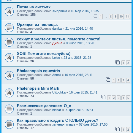
Пятна на листьях
Последнее сообщение
Хмаринка
«
16 мар 2016, 13:35
Ответы:
156
1
8
9
10
11
…
Орхидея из теплицы.
Последнее сообщение
danika
«
21 янв 2016, 14:40
Ответы:
4
сохнут и желтеют листья. помогите спасти!
Последнее сообщение
Диана
«
03 июл 2015, 13:20
Ответы:
1
SOS! Помогите пожалуйста)
Последнее сообщение
Leleo
«
23 апр 2015, 21:28
Ответы:
26
1
2
Phalaenopsis equestris
Последнее сообщение
Annoli
«
16 фев 2015, 23:11
Ответы:
58
1
2
3
4
Phalenopsis Mini Mark
Последнее сообщение
Ulitochka
«
16 фев 2015, 11:41
Ответы:
73
1
2
3
4
5
Размножение делением О_о
Последнее сообщение
irisbar
«
09 фев 2015, 15:51
Ответы:
1
Как правильно отсадить СТОЛЬКО деток?
Последнее сообщение
зеленая_мышь
«
07 фев 2015, 17:50
Ответы:
17
1
2