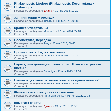
Phalaenopsis Liodoro (Phalaenopsis Deventeriana x
Phalaenops
Последнее сообщение
Диана
«
31 янв 2014, 12:20
загнили корни у орхидеи
Последнее сообщение
irina15
«
21 янв 2014, 20:58
Крошка Стюартианка
Последнее сообщение
MarianaS
«
17 янв 2014, 22:01
Ответы:
3
Посоветуйте, персадка
Последнее сообщение
Frey
«
25 ноя 2013, 00:43
Ответы:
2
Прошу совета! Беда с листьями!
Последнее сообщение
acanta
«
24 ноя 2013, 19:27
Ответы:
7
Пересадила цветущий фаленопсис. Шансы сохранить
цветы?
Последнее сообщение
Evgeniya
«
12 ноя 2013, 17:54
Ответы:
7
Сколько цветоносов может выйти из одной пазухи?
Последнее сообщение
acanta
«
06 ноя 2013, 21:15
Ответы:
3
Фаленопсисы цветут за счет листьев
Последнее сообщение
Анна Дмитренко
«
01 ноя 2013, 10:38
помогите спасти
Последнее сообщение
Диана
«
23 окт 2013, 11:50
Ответы:
1