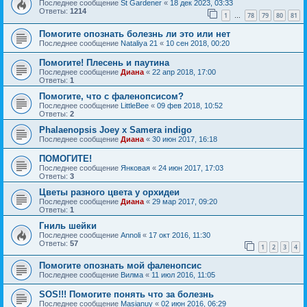
Последнее сообщение
St Gardener
«
18 дек 2023, 03:33
Ответы:
1214
1
78
79
80
81
…
Помогите опознать болезнь ли это или нет
Последнее сообщение
Nataliya 21
«
10 сен 2018, 00:20
Помогите! Плесень и паутина
Последнее сообщение
Диана
«
22 апр 2018, 17:00
Ответы:
1
Помогите, что с фаленопсисом?
Последнее сообщение
LittleBee
«
09 фев 2018, 10:52
Ответы:
2
Phalaenopsis Joey x Samera indigo
Последнее сообщение
Диана
«
30 июн 2017, 16:18
ПОМОГИТЕ!
Последнее сообщение
Янковая
«
24 июн 2017, 17:03
Ответы:
3
Цветы разного цвета у орхидеи
Последнее сообщение
Диана
«
29 мар 2017, 09:20
Ответы:
1
Гниль шейки
Последнее сообщение
Annoli
«
17 окт 2016, 11:30
Ответы:
57
1
2
3
4
Помогите опознать мой фаленопсис
Последнее сообщение
Вилма
«
11 июл 2016, 11:05
SOS!!! Помогите понять что за болезнь
Последнее сообщение
Masianuy
«
02 июн 2016, 06:29