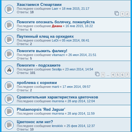
Хвастаемся Стюартами
Последнее сообщение
Laer
«
18 янв 2015, 21:17
Ответы:
18
1
2
Помогите опознать болячку, пожалуйста
Последнее сообщение
Диана
«
16 янв 2015, 16:22
Ответы:
6
Паутинный клещ на орхидеях
Последнее сообщение
LeDi
«
05 ноя 2014, 06:41
Ответы:
2
Помогите выжить фалику!
Последнее сообщение
vitamazn
«
26 июл 2014, 21:51
Ответы:
5
Помогите - подскажите
Последнее сообщение
Sesilija
«
23 июл 2014, 14:54
Ответы:
101
1
4
5
6
7
…
проблема с корнями
Последнее сообщение
marti
«
17 июн 2014, 09:57
Ответы:
2
Сравнительная характеристика цветочков
Последнее сообщение
murrena
«
28 апр 2014, 12:04
Phalaenopsis 'Red Jaguar'
Последнее сообщение
murrena
«
28 апр 2014, 11:59
Цветонос или нет?
Последнее сообщение
lenokkk
«
25 фев 2014, 12:37
Ответы:
10