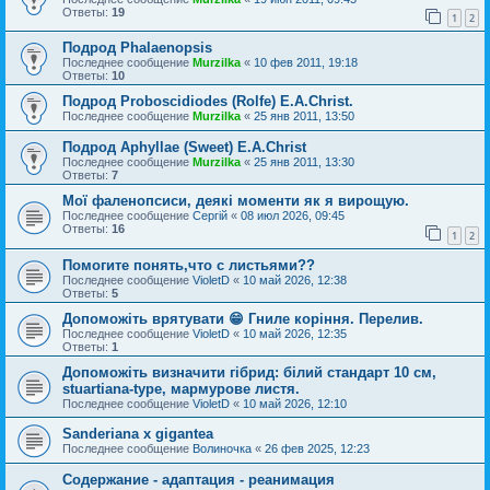
Ответы:
19
1
2
Подрод Phalaenopsis
Последнее сообщение
Murzilka
«
10 фев 2011, 19:18
Ответы:
10
Подрод Proboscidiodes (Rolfe) E.A.Christ.
Последнее сообщение
Murzilka
«
25 янв 2011, 13:50
Подрод Aphyllae (Sweet) E.A.Christ
Последнее сообщение
Murzilka
«
25 янв 2011, 13:30
Ответы:
7
Мої фаленопсиси, деякі моменти як я вирощую.
Последнее сообщение
Сергій
«
08 июл 2026, 09:45
Ответы:
16
1
2
Помогите понять,что с листьями??
Последнее сообщение
VioletD
«
10 май 2026, 12:38
Ответы:
5
Допоможіть врятувати 😁 Гниле коріння. Перелив.
Последнее сообщение
VioletD
«
10 май 2026, 12:35
Ответы:
1
Допоможіть визначити гібрид: білий стандарт 10 см,
stuartiana-type, мармурове листя.
Последнее сообщение
VioletD
«
10 май 2026, 12:10
Sanderiana x gigantea
Последнее сообщение
Волиночка
«
26 фев 2025, 12:23
Содержание - адаптация - реанимация