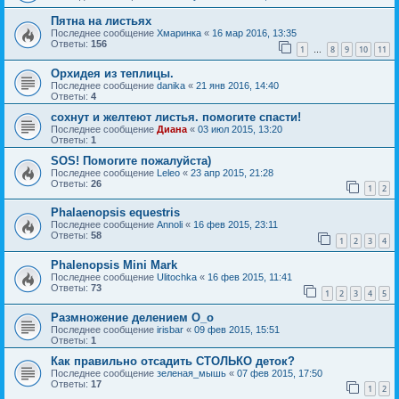
Пятна на листьях
Последнее сообщение
Хмаринка
«
16 мар 2016, 13:35
Ответы:
156
1
8
9
10
11
…
Орхидея из теплицы.
Последнее сообщение
danika
«
21 янв 2016, 14:40
Ответы:
4
сохнут и желтеют листья. помогите спасти!
Последнее сообщение
Диана
«
03 июл 2015, 13:20
Ответы:
1
SOS! Помогите пожалуйста)
Последнее сообщение
Leleo
«
23 апр 2015, 21:28
Ответы:
26
1
2
Phalaenopsis equestris
Последнее сообщение
Annoli
«
16 фев 2015, 23:11
Ответы:
58
1
2
3
4
Phalenopsis Mini Mark
Последнее сообщение
Ulitochka
«
16 фев 2015, 11:41
Ответы:
73
1
2
3
4
5
Размножение делением О_о
Последнее сообщение
irisbar
«
09 фев 2015, 15:51
Ответы:
1
Как правильно отсадить СТОЛЬКО деток?
Последнее сообщение
зеленая_мышь
«
07 фев 2015, 17:50
Ответы:
17
1
2