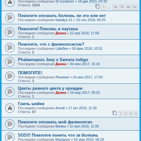
Последнее сообщение
St Gardener
«
18 дек 2023, 03:33
Ответы:
1214
1
78
79
80
81
…
Помогите опознать болезнь ли это или нет
Последнее сообщение
Nataliya 21
«
10 сен 2018, 00:20
Помогите! Плесень и паутина
Последнее сообщение
Диана
«
22 апр 2018, 17:00
Ответы:
1
Помогите, что с фаленопсисом?
Последнее сообщение
LittleBee
«
09 фев 2018, 10:52
Ответы:
2
Phalaenopsis Joey x Samera indigo
Последнее сообщение
Диана
«
30 июн 2017, 16:18
ПОМОГИТЕ!
Последнее сообщение
Янковая
«
24 июн 2017, 17:03
Ответы:
3
Цветы разного цвета у орхидеи
Последнее сообщение
Диана
«
29 мар 2017, 09:20
Ответы:
1
Гниль шейки
Последнее сообщение
Annoli
«
17 окт 2016, 11:30
Ответы:
57
1
2
3
4
Помогите опознать мой фаленопсис
Последнее сообщение
Вилма
«
11 июл 2016, 11:05
SOS!!! Помогите понять что за болезнь
Последнее сообщение
Masianuy
«
02 июн 2016, 06:29