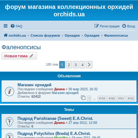
форум магазина коллекционных орхидей
orchids.ua
FAQ
Регистрация
Вход
orchids.ua
Список форумов
Орхидеи
Орхидеи
Фаленопсисы
Фаленопсисы
Новая тема
1
2
3
4
След.
185 тем
Объявления
Магазин орхидей
Последнее сообщение
Диана
«
30 мар 2023, 16:32
Добавлено в форуме
Магазин орхидей
Ответы:
62422
1
4159
4160
4161
4162
…
Темы
Подрод Parishianae (Sweet) E.A.Christ.
Последнее сообщение
Диана
«
27 апр 2012, 12:58
Ответы:
6
Подрод Polychilos (Breda) E.A.Christ.
Последнее сообщение
Murzilka
«
19 июн 2011, 09:45