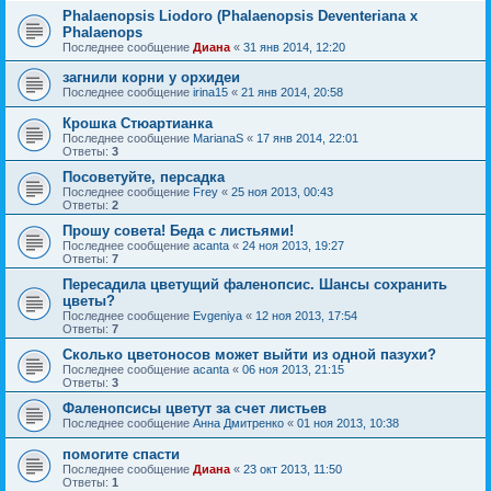
Phalaenopsis Liodoro (Phalaenopsis Deventeriana x
Phalaenops
Последнее сообщение
Диана
«
31 янв 2014, 12:20
загнили корни у орхидеи
Последнее сообщение
irina15
«
21 янв 2014, 20:58
Крошка Стюартианка
Последнее сообщение
MarianaS
«
17 янв 2014, 22:01
Ответы:
3
Посоветуйте, персадка
Последнее сообщение
Frey
«
25 ноя 2013, 00:43
Ответы:
2
Прошу совета! Беда с листьями!
Последнее сообщение
acanta
«
24 ноя 2013, 19:27
Ответы:
7
Пересадила цветущий фаленопсис. Шансы сохранить
цветы?
Последнее сообщение
Evgeniya
«
12 ноя 2013, 17:54
Ответы:
7
Сколько цветоносов может выйти из одной пазухи?
Последнее сообщение
acanta
«
06 ноя 2013, 21:15
Ответы:
3
Фаленопсисы цветут за счет листьев
Последнее сообщение
Анна Дмитренко
«
01 ноя 2013, 10:38
помогите спасти
Последнее сообщение
Диана
«
23 окт 2013, 11:50
Ответы:
1