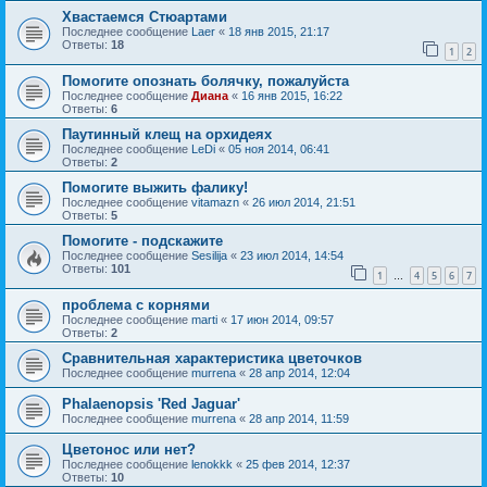
Хвастаемся Стюартами
Последнее сообщение
Laer
«
18 янв 2015, 21:17
Ответы:
18
1
2
Помогите опознать болячку, пожалуйста
Последнее сообщение
Диана
«
16 янв 2015, 16:22
Ответы:
6
Паутинный клещ на орхидеях
Последнее сообщение
LeDi
«
05 ноя 2014, 06:41
Ответы:
2
Помогите выжить фалику!
Последнее сообщение
vitamazn
«
26 июл 2014, 21:51
Ответы:
5
Помогите - подскажите
Последнее сообщение
Sesilija
«
23 июл 2014, 14:54
Ответы:
101
1
4
5
6
7
…
проблема с корнями
Последнее сообщение
marti
«
17 июн 2014, 09:57
Ответы:
2
Сравнительная характеристика цветочков
Последнее сообщение
murrena
«
28 апр 2014, 12:04
Phalaenopsis 'Red Jaguar'
Последнее сообщение
murrena
«
28 апр 2014, 11:59
Цветонос или нет?
Последнее сообщение
lenokkk
«
25 фев 2014, 12:37
Ответы:
10