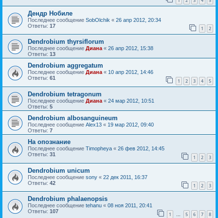
1
2
3
4
5
Дендр Нобиле
Последнее сообщение
SobOlchik
«
26 апр 2012, 20:34
Ответы:
17
1
2
Dendrobium thyrsiflorum
Последнее сообщение
Диана
«
26 апр 2012, 15:38
Ответы:
13
Dendrobium aggregatum
Последнее сообщение
Диана
«
10 апр 2012, 14:46
Ответы:
61
1
2
3
4
5
Dendrobium tetragonum
Последнее сообщение
Диана
«
24 мар 2012, 10:51
Ответы:
5
Dendrobium albosanguineum
Последнее сообщение
Alex13
«
19 мар 2012, 09:40
Ответы:
7
На опознание
Последнее сообщение
Timopheya
«
26 фев 2012, 14:45
Ответы:
31
1
2
3
Dendrobium unicum
Последнее сообщение
sony
«
22 дек 2011, 16:37
Ответы:
42
1
2
3
Dendrobium phalaenopsis
Последнее сообщение
tehanu
«
08 ноя 2011, 20:41
Ответы:
107
1
5
6
7
8
…