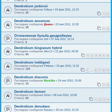
Ответы:
3
Dendrobium jenkinsii
Последнее сообщение
Гейша
«
03 фев 2011, 12:23
Ответы:
26
1
2
Dendrobium anosmum
Последнее сообщение
Диана
«
23 янв 2011, 12:28
Ответы:
28
1
2
Отломленная бульба дендробиума
Последнее сообщение
Sof
«
07 янв 2011, 10:14
Ответы:
6
Dendrobium kingianum hybrid
Последнее сообщение
Alex13
«
22 дек 2010, 09:36
Ответы:
84
1
2
3
4
5
6
Dendrobium loddigesii
Последнее сообщение
Рябина
«
18 дек 2010, 11:52
Ответы:
129
1
6
7
8
9
…
Dendrobium draconis
Последнее сообщение
Murzilka
«
24 ноя 2010, 15:06
Ответы:
15
1
2
Dendrobium farmeri
Последнее сообщение
Dmm
«
08 ноя 2010, 10:08
Ответы:
56
1
2
3
4
Dendrobium denudans
Последнее сообщение
Karasu
«
30 окт 2010, 15:19