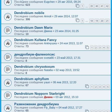
Последнее сообщение
Eugchen
«
29 авг 2015, 09:24
Ответы:
623
1
39
40
41
42
…
Dendrobium nobile
Последнее сообщение
Annoli
«
29 июн 2014, 12:07
Ответы:
306
1
18
19
20
21
…
Dendrobium Dawn Marie
Последнее сообщение
Джина
«
23 июн 2014, 01:25
Ответы:
10
Dendrobium Kultana Fancy
Последнее сообщение
Алёнушка
«
24 ноя 2013, 11:07
Ответы:
73
1
2
3
4
5
дендробиум-фаленопсис
Последнее сообщение
sveta66
«
23 май 2013, 17:31
Ответы:
8
Dendrobium chrysotoxum
Последнее сообщение
Nata6a
«
02 мар 2013, 19:52
Ответы:
8
Dendrobium aphyllum
Последнее сообщение
yaun
«
06 янв 2013, 12:20
Ответы:
67
1
2
3
4
5
Dendrobium Nopporn Starbright
Последнее сообщение
Диана
«
03 авг 2012, 15:10
Размножение дендробиума
Последнее сообщение
Fly_Baby
«
04 май 2012, 17:27
Ответы:
65