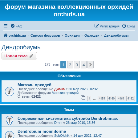
форум магазина коллекционных орхидей
orchids.ua
FAQ
Регистрация
Вход
orchids.ua
Список форумов
Орхидеи
Орхидеи
Дендробиумы
Дендробиумы
Новая тема
1
2
3
4
След.
173 темы
Объявления
Магазин орхидей
Последнее сообщение
Диана
«
30 мар 2023, 16:32
Добавлено в форуме
Магазин орхидей
Ответы:
62422
1
4159
4160
4161
4162
…
Темы
Современная систематика субтриба Dendrobiinae.
Последнее сообщение
Dmm
«
26 мар 2010, 15:36
Dendrobium moniliforme
Последнее сообщение
SobOlchik
«
14 дек 2021, 12:47