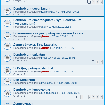
Ответы:
37
1
2
3
Dendrobium devonianum
Последнее сообщение
Кали4нийка
«
03 окт 2020, 09:13
Ответы:
4
Dendrobium quadrangulare ( syn. Dendrobium
hymenanthum)
Последнее сообщение
Лия
«
19 май 2019, 13:33
Новогвинейские дендробиумы секции Latoria
Последнее сообщение
Диана
«
07 дек 2018, 11:12
Ответы:
1
Дендробиумы. Sec. Latouria.
Последнее сообщение
Диана
«
02 ноя 2018, 15:06
Dendrobium sulcatum
Последнее сообщение
InessaD
«
28 авг 2017, 18:01
Ответы:
23
1
2
SOS Дендробиум Stardust
Последнее сообщение
Диана
«
02 дек 2015, 16:34
Ответы:
1
Den Doraemon
Последнее сообщение
Pequenna
«
18 ноя 2015, 20:41
Dendrobium harveyanum
Последнее сообщение
Ольга Омск
«
05 сен 2015, 05:42
Ответы:
97
1
4
5
6
7
…
Дендрохваст