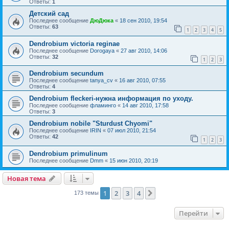
Ответы:
1
Детский сад
Последнее сообщение
ДюДюка
«
18 сен 2010, 19:54
Ответы:
63
1
2
3
4
5
Dendrobium victoria reginae
Последнее сообщение
Dorogaya
«
27 авг 2010, 14:06
Ответы:
32
1
2
3
Dendrobium secundum
Последнее сообщение
tanya_cv
«
16 авг 2010, 07:55
Ответы:
4
Dendrobium fleckeri-нужна информация по уходу.
Последнее сообщение
фламинго
«
14 авг 2010, 17:58
Ответы:
3
Dendrobium nobile "Sturdust Chyomi"
Последнее сообщение
IRIN
«
07 июл 2010, 21:54
Ответы:
42
1
2
3
Dendrobium primulinum
Последнее сообщение
Dmm
«
15 июн 2010, 20:19
Новая тема
1
2
3
4
След.
173 темы
Перейти