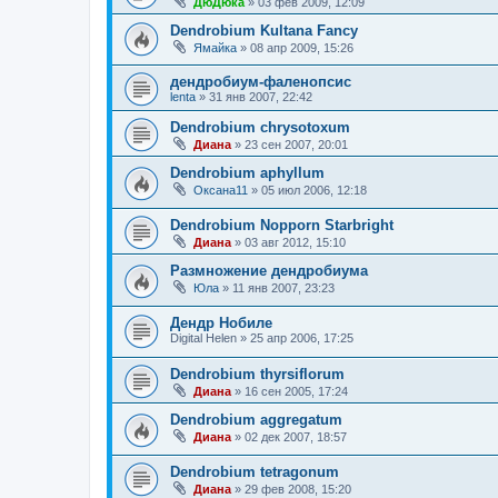
ДюДюка
»
03 фев 2009, 12:09
Dendrobium Kultana Fancy
Ямайка
»
08 апр 2009, 15:26
дендробиум-фаленопсис
lenta
»
31 янв 2007, 22:42
Dendrobium chrysotoxum
Диана
»
23 сен 2007, 20:01
Dendrobium aphyllum
Оксана11
»
05 июл 2006, 12:18
Dendrobium Nopporn Starbright
Диана
»
03 авг 2012, 15:10
Размножение дендробиума
Юла
»
11 янв 2007, 23:23
Дендр Нобиле
Digital Helen
»
25 апр 2006, 17:25
Dendrobium thyrsiflorum
Диана
»
16 сен 2005, 17:24
Dendrobium aggregatum
Диана
»
02 дек 2007, 18:57
Dendrobium tetragonum
Диана
»
29 фев 2008, 15:20