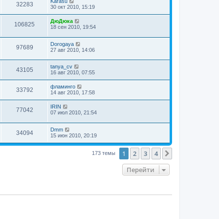
Karasu
32283
30 окт 2010, 15:19
ДюДюка
106825
18 сен 2010, 19:54
Dorogaya
97689
27 авг 2010, 14:06
tanya_cv
43105
16 авг 2010, 07:55
фламинго
33792
14 авг 2010, 17:58
IRIN
77042
07 июл 2010, 21:54
Dmm
34094
15 июн 2010, 20:19
1
2
3
4
След.
173 темы
Перейти