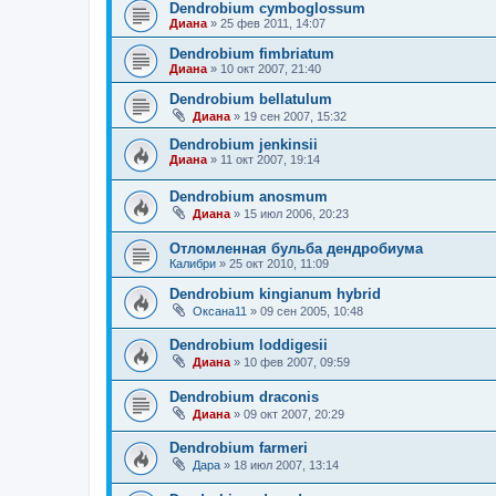
Dendrobium cymboglossum
Диана
»
25 фев 2011, 14:07
Dendrobium fimbriatum
Диана
»
10 окт 2007, 21:40
Dendrobium bellatulum
Диана
»
19 сен 2007, 15:32
Dendrobium jenkinsii
Диана
»
11 окт 2007, 19:14
Dendrobium anosmum
Диана
»
15 июл 2006, 20:23
Отломленная бульба дендробиума
Калибри
»
25 окт 2010, 11:09
Dendrobium kingianum hybrid
Оксана11
»
09 сен 2005, 10:48
Dendrobium loddigesii
Диана
»
10 фев 2007, 09:59
Dendrobium draconis
Диана
»
09 окт 2007, 20:29
Dendrobium farmeri
Дара
»
18 июл 2007, 13:14