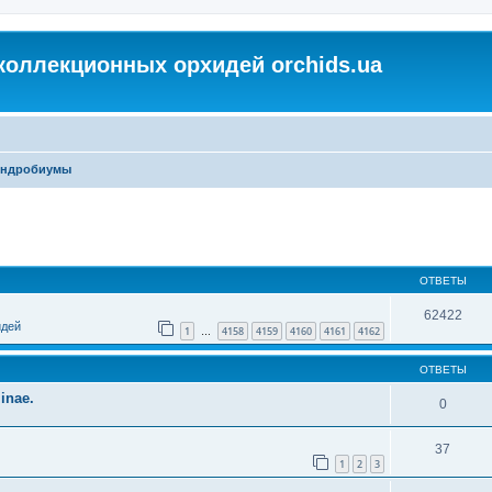
коллекционных орхидей orchids.ua
ендробиумы
ОТВЕТЫ
62422
идей
1
4158
4159
4160
4161
4162
…
ОТВЕТЫ
inae.
0
37
1
2
3