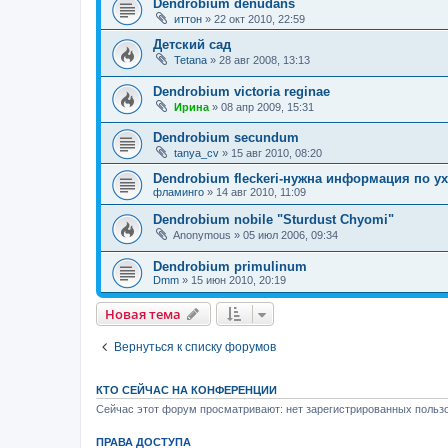
Dendrobium denudans
иттон
»
22 окт 2010, 22:59
Детский сад
Tetana
»
28 авг 2008, 13:13
Dendrobium victoria reginae
Ирина
»
08 апр 2009, 15:31
Dendrobium secundum
tanya_cv
»
15 авг 2010, 08:20
Dendrobium fleckeri-нужна информация по ух
фламинго
»
14 авг 2010, 11:09
Dendrobium nobile "Sturdust Chyomi"
Anonymous
»
05 июл 2006, 09:34
Dendrobium primulinum
Dmm
»
15 июн 2010, 20:19
Новая тема
Вернуться к списку форумов
КТО СЕЙЧАС НА КОНФЕРЕНЦИИ
Сейчас этот форум просматривают: нет зарегистрированных пользо
ПРАВА ДОСТУПА