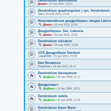
Dendrobium devonianum
Диана
»
27 сен 2007, 15:27
Dendrobium quadrangulare ( syn. Dendrobiu
Лия
»
19 май 2019, 13:33
Новогвинейские дендробиумы секции Latori
Диана
»
10 ноя 2018, 10:26
Дендробиумы. Sec. Latouria.
Диана
»
02 ноя 2018, 15:06
Dendrobium sulcatum
Диана
»
08 мар 2008, 10:05
SOS Дендробиум Stardust
znatal0308
»
01 дек 2015, 21:59
Den Doraemon
Pequenna
»
18 ноя 2015, 20:41
Dendrobium harveyanum
ДюДюка
»
24 сен 2008, 11:17
Дендрохваст
ДюДюка
»
14 авг 2006, 20:51
Dendrobium nobile
ДюДюка
»
11 ноя 2008, 12:15
Dendrobium Dawn Marie