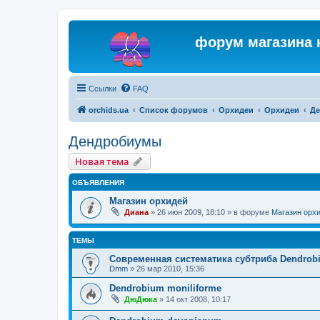
форум магазина 
Ссылки
FAQ
orchids.ua
Список форумов
Орхидеи
Орхидеи
Д
Дендробиумы
Новая тема
ОБЪЯВЛЕНИЯ
Магазин орхидей
Диана
»
26 июн 2009, 18:10
» в форуме
Магазин орх
ТЕМЫ
Современная систематика субтриба Dendrobi
Dmm
»
26 мар 2010, 15:36
Dendrobium moniliforme
ДюДюка
»
14 окт 2008, 10:17