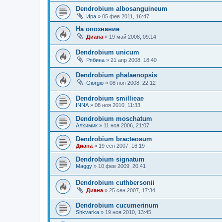
Dendrobium albosanguineum
Ира
»
05 фев 2011, 16:47
На опознание
Диана
»
19 май 2008, 09:14
Dendrobium unicum
Рябина
»
21 апр 2008, 18:40
Dendrobium phalaenopsis
Giorgio
»
08 ноя 2008, 22:12
Dendrobium smillieae
INNA
»
08 ноя 2010, 11:33
Dendrobium moschatum
Алхимик
»
11 ноя 2006, 21:07
Dendrobium bracteosum
Диана
»
19 сен 2007, 16:19
Dendrobium signatum
Maggy
»
10 фев 2009, 20:41
Dendrobium cuthbersonii
Диана
»
25 сен 2007, 17:34
Dendrobium cucumerinum
Shkvarka
»
19 ноя 2010, 13:45