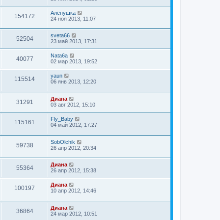
Алёнушка
154172
24 ноя 2013, 11:07
sveta66
52504
23 май 2013, 17:31
Nata6a
40077
02 мар 2013, 19:52
yaun
115514
06 янв 2013, 12:20
Диана
31291
03 авг 2012, 15:10
Fly_Baby
115161
04 май 2012, 17:27
SobOlchik
59738
26 апр 2012, 20:34
Диана
55364
26 апр 2012, 15:38
Диана
100197
10 апр 2012, 14:46
Диана
36864
24 мар 2012, 10:51