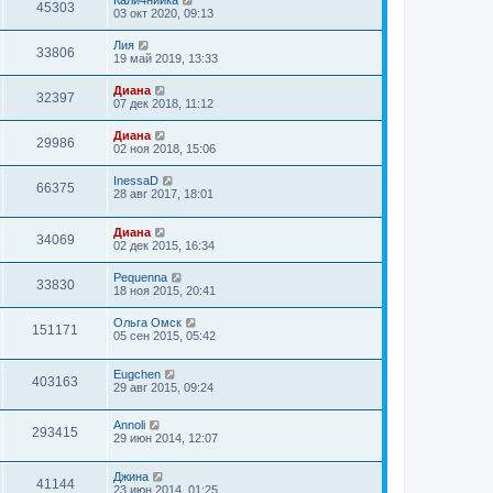
Кали4нийка
45303
03 окт 2020, 09:13
Лия
33806
19 май 2019, 13:33
Диана
32397
07 дек 2018, 11:12
Диана
29986
02 ноя 2018, 15:06
InessaD
66375
28 авг 2017, 18:01
Диана
34069
02 дек 2015, 16:34
Pequenna
33830
18 ноя 2015, 20:41
Ольга Омск
151171
05 сен 2015, 05:42
Eugchen
403163
29 авг 2015, 09:24
Annoli
293415
29 июн 2014, 12:07
Джина
41144
23 июн 2014, 01:25