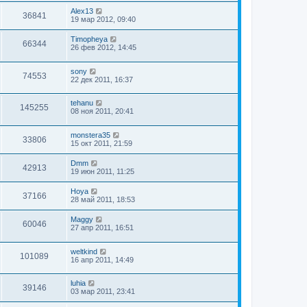
Alex13
36841
19 мар 2012, 09:40
Timopheya
66344
26 фев 2012, 14:45
sony
74553
22 дек 2011, 16:37
tehanu
145255
08 ноя 2011, 20:41
monstera35
33806
15 окт 2011, 21:59
Dmm
42913
19 июн 2011, 11:25
Hoya
37166
28 май 2011, 18:53
Maggy
60046
27 апр 2011, 16:51
weltkind
101089
16 апр 2011, 14:49
luhia
39146
03 мар 2011, 23:41