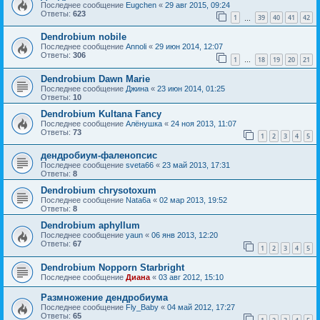
Последнее сообщение
Eugchen
«
29 авг 2015, 09:24
Ответы:
623
1
39
40
41
42
…
Dendrobium nobile
Последнее сообщение
Annoli
«
29 июн 2014, 12:07
Ответы:
306
1
18
19
20
21
…
Dendrobium Dawn Marie
Последнее сообщение
Джина
«
23 июн 2014, 01:25
Ответы:
10
Dendrobium Kultana Fancy
Последнее сообщение
Алёнушка
«
24 ноя 2013, 11:07
Ответы:
73
1
2
3
4
5
дендробиум-фаленопсис
Последнее сообщение
sveta66
«
23 май 2013, 17:31
Ответы:
8
Dendrobium chrysotoxum
Последнее сообщение
Nata6a
«
02 мар 2013, 19:52
Ответы:
8
Dendrobium aphyllum
Последнее сообщение
yaun
«
06 янв 2013, 12:20
Ответы:
67
1
2
3
4
5
Dendrobium Nopporn Starbright
Последнее сообщение
Диана
«
03 авг 2012, 15:10
Размножение дендробиума
Последнее сообщение
Fly_Baby
«
04 май 2012, 17:27
Ответы:
65