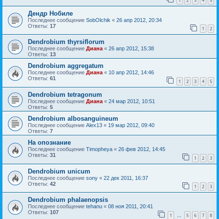
1
2
3
4
5
Дендр Нобиле
Последнее сообщение
SobOlchik
«
26 апр 2012, 20:34
Ответы:
17
1
2
Dendrobium thyrsiflorum
Последнее сообщение
Диана
«
26 апр 2012, 15:38
Ответы:
13
Dendrobium aggregatum
Последнее сообщение
Диана
«
10 апр 2012, 14:46
Ответы:
61
1
2
3
4
5
Dendrobium tetragonum
Последнее сообщение
Диана
«
24 мар 2012, 10:51
Ответы:
5
Dendrobium albosanguineum
Последнее сообщение
Alex13
«
19 мар 2012, 09:40
Ответы:
7
На опознание
Последнее сообщение
Timopheya
«
26 фев 2012, 14:45
Ответы:
31
1
2
3
Dendrobium unicum
Последнее сообщение
sony
«
22 дек 2011, 16:37
Ответы:
42
1
2
3
Dendrobium phalaenopsis
Последнее сообщение
tehanu
«
08 ноя 2011, 20:41
Ответы:
107
1
5
6
7
8
…