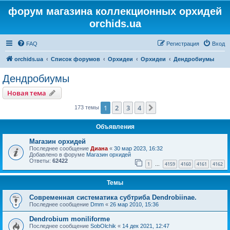
форум магазина коллекционных орхидей
orchids.ua
FAQ
Регистрация
Вход
orchids.ua
Список форумов
Орхидеи
Орхидеи
Дендробиумы
Дендробиумы
Новая тема
1
2
3
4
След.
173 темы
Объявления
Магазин орхидей
Последнее сообщение
Диана
«
30 мар 2023, 16:32
Добавлено в форуме
Магазин орхидей
Ответы:
62422
1
4159
4160
4161
4162
…
Темы
Современная систематика субтриба Dendrobiinae.
Последнее сообщение
Dmm
«
26 мар 2010, 15:36
Dendrobium moniliforme
Последнее сообщение
SobOlchik
«
14 дек 2021, 12:47