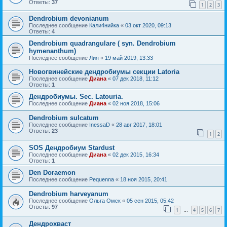
Ответы:
37
1
2
3
Dendrobium devonianum
Последнее сообщение
Кали4нийка
«
03 окт 2020, 09:13
Ответы:
4
Dendrobium quadrangulare ( syn. Dendrobium
hymenanthum)
Последнее сообщение
Лия
«
19 май 2019, 13:33
Новогвинейские дендробиумы секции Latoria
Последнее сообщение
Диана
«
07 дек 2018, 11:12
Ответы:
1
Дендробиумы. Sec. Latouria.
Последнее сообщение
Диана
«
02 ноя 2018, 15:06
Dendrobium sulcatum
Последнее сообщение
InessaD
«
28 авг 2017, 18:01
Ответы:
23
1
2
SOS Дендробиум Stardust
Последнее сообщение
Диана
«
02 дек 2015, 16:34
Ответы:
1
Den Doraemon
Последнее сообщение
Pequenna
«
18 ноя 2015, 20:41
Dendrobium harveyanum
Последнее сообщение
Ольга Омск
«
05 сен 2015, 05:42
Ответы:
97
1
4
5
6
7
…
Дендрохваст