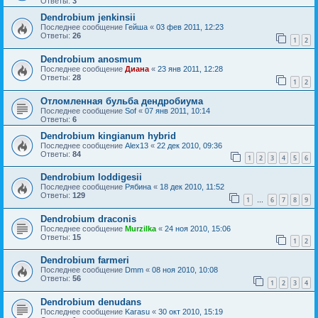
Ответы:
3
Dendrobium jenkinsii
Последнее сообщение
Гейша
«
03 фев 2011, 12:23
Ответы:
26
1
2
Dendrobium anosmum
Последнее сообщение
Диана
«
23 янв 2011, 12:28
Ответы:
28
1
2
Отломленная бульба дендробиума
Последнее сообщение
Sof
«
07 янв 2011, 10:14
Ответы:
6
Dendrobium kingianum hybrid
Последнее сообщение
Alex13
«
22 дек 2010, 09:36
Ответы:
84
1
2
3
4
5
6
Dendrobium loddigesii
Последнее сообщение
Рябина
«
18 дек 2010, 11:52
Ответы:
129
1
6
7
8
9
…
Dendrobium draconis
Последнее сообщение
Murzilka
«
24 ноя 2010, 15:06
Ответы:
15
1
2
Dendrobium farmeri
Последнее сообщение
Dmm
«
08 ноя 2010, 10:08
Ответы:
56
1
2
3
4
Dendrobium denudans
Последнее сообщение
Karasu
«
30 окт 2010, 15:19