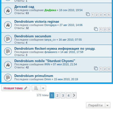
Ответы:
1
Детский сад
Последнее сообщение
ДюДюка
«
18 сен 2010, 19:54
Ответы:
63
1
2
3
4
5
Dendrobium victoria reginae
Последнее сообщение
Dorogaya
«
27 авг 2010, 14:06
Ответы:
32
1
2
3
Dendrobium secundum
Последнее сообщение
tanya_cv
«
16 авг 2010, 07:55
Ответы:
4
Dendrobium fleckeri-нужна информация по уходу.
Последнее сообщение
фламинго
«
14 авг 2010, 17:58
Ответы:
3
Dendrobium nobile "Sturdust Chyomi"
Последнее сообщение
IRIN
«
07 июл 2010, 21:54
Ответы:
42
1
2
3
Dendrobium primulinum
Последнее сообщение
Dmm
«
15 июн 2010, 20:19
Новая тема
1
2
3
4
След.
173 темы
Перейти