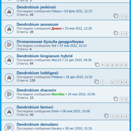
Ответы:
3
Dendrobium jenkinsii
Последнее сообщение
Гейша
«
03 фев 2011, 12:23
Ответы:
26
1
2
Dendrobium anosmum
Последнее сообщение
Диана
«
23 янв 2011, 12:28
Ответы:
28
1
2
Отломленная бульба дендробиума
Последнее сообщение
Sof
«
07 янв 2011, 10:14
Ответы:
6
Dendrobium kingianum hybrid
Последнее сообщение
Alex13
«
22 дек 2010, 09:36
Ответы:
84
1
2
3
4
5
6
Dendrobium loddigesii
Последнее сообщение
Рябина
«
18 дек 2010, 11:52
Ответы:
129
1
6
7
8
9
…
Dendrobium draconis
Последнее сообщение
Murzilka
«
24 ноя 2010, 15:06
Ответы:
15
1
2
Dendrobium farmeri
Последнее сообщение
Dmm
«
08 ноя 2010, 10:08
Ответы:
56
1
2
3
4
Dendrobium denudans
Последнее сообщение
Karasu
«
30 окт 2010, 15:19