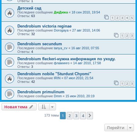
Ответы:
1
Детский сад
Последнее сообщение
ДюДюка
«
18 сен 2010, 19:54
Ответы:
63
1
2
3
4
5
Dendrobium victoria reginae
Последнее сообщение
Dorogaya
«
27 авг 2010, 14:06
Ответы:
32
1
2
3
Dendrobium secundum
Последнее сообщение
tanya_cv
«
16 авг 2010, 07:55
Ответы:
4
Dendrobium fleckeri-нужна информация по уходу.
Последнее сообщение
фламинго
«
14 авг 2010, 17:58
Ответы:
3
Dendrobium nobile "Sturdust Chyomi"
Последнее сообщение
IRIN
«
07 июл 2010, 21:54
Ответы:
42
1
2
3
Dendrobium primulinum
Последнее сообщение
Dmm
«
15 июн 2010, 20:19
Новая тема
1
2
3
4
След.
173 темы
Перейти