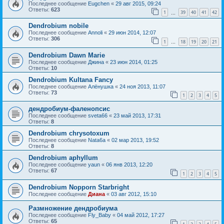
Последнее сообщение
Eugchen
«
29 авг 2015, 09:24
Ответы:
623
1
39
40
41
42
…
Dendrobium nobile
Последнее сообщение
Annoli
«
29 июн 2014, 12:07
Ответы:
306
1
18
19
20
21
…
Dendrobium Dawn Marie
Последнее сообщение
Джина
«
23 июн 2014, 01:25
Ответы:
10
Dendrobium Kultana Fancy
Последнее сообщение
Алёнушка
«
24 ноя 2013, 11:07
Ответы:
73
1
2
3
4
5
дендробиум-фаленопсис
Последнее сообщение
sveta66
«
23 май 2013, 17:31
Ответы:
8
Dendrobium chrysotoxum
Последнее сообщение
Nata6a
«
02 мар 2013, 19:52
Ответы:
8
Dendrobium aphyllum
Последнее сообщение
yaun
«
06 янв 2013, 12:20
Ответы:
67
1
2
3
4
5
Dendrobium Nopporn Starbright
Последнее сообщение
Диана
«
03 авг 2012, 15:10
Размножение дендробиума
Последнее сообщение
Fly_Baby
«
04 май 2012, 17:27
Ответы:
65