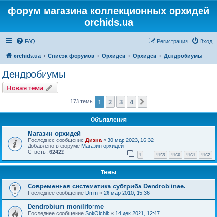
форум магазина коллекционных орхидей
orchids.ua
FAQ
Регистрация
Вход
orchids.ua
Список форумов
Орхидеи
Орхидеи
Дендробиумы
Дендробиумы
Новая тема
1
2
3
4
След.
173 темы
Объявления
Магазин орхидей
Последнее сообщение
Диана
«
30 мар 2023, 16:32
Добавлено в форуме
Магазин орхидей
Ответы:
62422
1
4159
4160
4161
4162
…
Темы
Современная систематика субтриба Dendrobiinae.
Последнее сообщение
Dmm
«
26 мар 2010, 15:36
Dendrobium moniliforme
Последнее сообщение
SobOlchik
«
14 дек 2021, 12:47