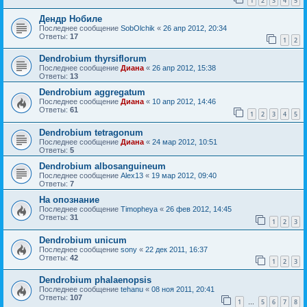
1
2
3
4
5
Дендр Нобиле
Последнее сообщение
SobOlchik
«
26 апр 2012, 20:34
Ответы:
17
1
2
Dendrobium thyrsiflorum
Последнее сообщение
Диана
«
26 апр 2012, 15:38
Ответы:
13
Dendrobium aggregatum
Последнее сообщение
Диана
«
10 апр 2012, 14:46
Ответы:
61
1
2
3
4
5
Dendrobium tetragonum
Последнее сообщение
Диана
«
24 мар 2012, 10:51
Ответы:
5
Dendrobium albosanguineum
Последнее сообщение
Alex13
«
19 мар 2012, 09:40
Ответы:
7
На опознание
Последнее сообщение
Timopheya
«
26 фев 2012, 14:45
Ответы:
31
1
2
3
Dendrobium unicum
Последнее сообщение
sony
«
22 дек 2011, 16:37
Ответы:
42
1
2
3
Dendrobium phalaenopsis
Последнее сообщение
tehanu
«
08 ноя 2011, 20:41
Ответы:
107
1
5
6
7
8
…