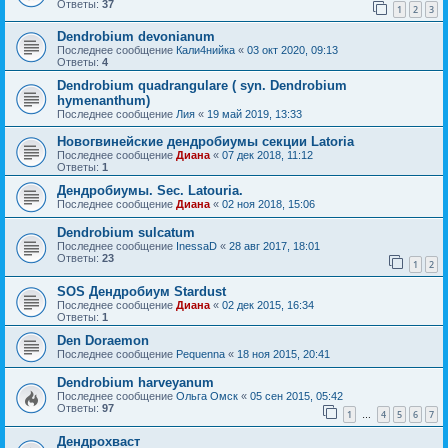
Ответы:
37
1
2
3
Dendrobium devonianum
Последнее сообщение
Кали4нийка
«
03 окт 2020, 09:13
Ответы:
4
Dendrobium quadrangulare ( syn. Dendrobium
hymenanthum)
Последнее сообщение
Лия
«
19 май 2019, 13:33
Новогвинейские дендробиумы секции Latoria
Последнее сообщение
Диана
«
07 дек 2018, 11:12
Ответы:
1
Дендробиумы. Sec. Latouria.
Последнее сообщение
Диана
«
02 ноя 2018, 15:06
Dendrobium sulcatum
Последнее сообщение
InessaD
«
28 авг 2017, 18:01
Ответы:
23
1
2
SOS Дендробиум Stardust
Последнее сообщение
Диана
«
02 дек 2015, 16:34
Ответы:
1
Den Doraemon
Последнее сообщение
Pequenna
«
18 ноя 2015, 20:41
Dendrobium harveyanum
Последнее сообщение
Ольга Омск
«
05 сен 2015, 05:42
Ответы:
97
1
4
5
6
7
…
Дендрохваст