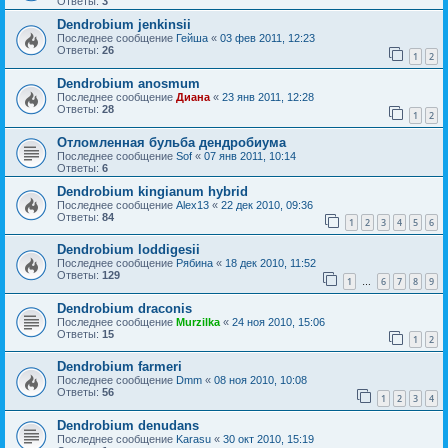
Ответы:
3
Dendrobium jenkinsii
Последнее сообщение
Гейша
«
03 фев 2011, 12:23
Ответы:
26
1
2
Dendrobium anosmum
Последнее сообщение
Диана
«
23 янв 2011, 12:28
Ответы:
28
1
2
Отломленная бульба дендробиума
Последнее сообщение
Sof
«
07 янв 2011, 10:14
Ответы:
6
Dendrobium kingianum hybrid
Последнее сообщение
Alex13
«
22 дек 2010, 09:36
Ответы:
84
1
2
3
4
5
6
Dendrobium loddigesii
Последнее сообщение
Рябина
«
18 дек 2010, 11:52
Ответы:
129
1
6
7
8
9
…
Dendrobium draconis
Последнее сообщение
Murzilka
«
24 ноя 2010, 15:06
Ответы:
15
1
2
Dendrobium farmeri
Последнее сообщение
Dmm
«
08 ноя 2010, 10:08
Ответы:
56
1
2
3
4
Dendrobium denudans
Последнее сообщение
Karasu
«
30 окт 2010, 15:19