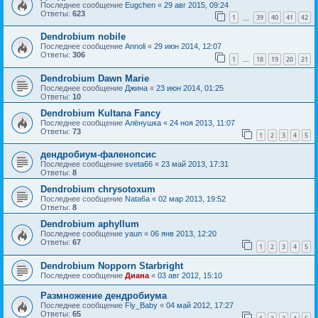
Последнее сообщение
Eugchen
«
29 авг 2015, 09:24
Ответы:
623
1
39
40
41
42
…
Dendrobium nobile
Последнее сообщение
Annoli
«
29 июн 2014, 12:07
Ответы:
306
1
18
19
20
21
…
Dendrobium Dawn Marie
Последнее сообщение
Джина
«
23 июн 2014, 01:25
Ответы:
10
Dendrobium Kultana Fancy
Последнее сообщение
Алёнушка
«
24 ноя 2013, 11:07
Ответы:
73
1
2
3
4
5
дендробиум-фаленопсис
Последнее сообщение
sveta66
«
23 май 2013, 17:31
Ответы:
8
Dendrobium chrysotoxum
Последнее сообщение
Nata6a
«
02 мар 2013, 19:52
Ответы:
8
Dendrobium aphyllum
Последнее сообщение
yaun
«
06 янв 2013, 12:20
Ответы:
67
1
2
3
4
5
Dendrobium Nopporn Starbright
Последнее сообщение
Диана
«
03 авг 2012, 15:10
Размножение дендробиума
Последнее сообщение
Fly_Baby
«
04 май 2012, 17:27
Ответы:
65