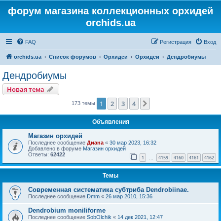
форум магазина коллекционных орхидей
orchids.ua
FAQ
Регистрация
Вход
orchids.ua
Список форумов
Орхидеи
Орхидеи
Дендробиумы
Дендробиумы
Новая тема
1
2
3
4
След.
173 темы
Объявления
Магазин орхидей
Последнее сообщение
Диана
«
30 мар 2023, 16:32
Добавлено в форуме
Магазин орхидей
Ответы:
62422
1
4159
4160
4161
4162
…
Темы
Современная систематика субтриба Dendrobiinae.
Последнее сообщение
Dmm
«
26 мар 2010, 15:36
Dendrobium moniliforme
Последнее сообщение
SobOlchik
«
14 дек 2021, 12:47