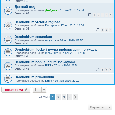
Ответы:
1
Детский сад
Последнее сообщение
ДюДюка
«
18 сен 2010, 19:54
Ответы:
63
1
2
3
4
5
Dendrobium victoria reginae
Последнее сообщение
Dorogaya
«
27 авг 2010, 14:06
Ответы:
32
1
2
3
Dendrobium secundum
Последнее сообщение
tanya_cv
«
16 авг 2010, 07:55
Ответы:
4
Dendrobium fleckeri-нужна информация по уходу.
Последнее сообщение
фламинго
«
14 авг 2010, 17:58
Ответы:
3
Dendrobium nobile "Sturdust Chyomi"
Последнее сообщение
IRIN
«
07 июл 2010, 21:54
Ответы:
42
1
2
3
Dendrobium primulinum
Последнее сообщение
Dmm
«
15 июн 2010, 20:19
Новая тема
1
2
3
4
След.
173 темы
Перейти