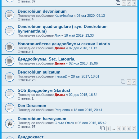
Ответы:
37
1
2
3
Dendrobium devonianum
Последнее сообщение
Кали4нийка
«
03 окт 2020, 09:13
Ответы:
4
Dendrobium quadrangulare ( syn. Dendrobium
hymenanthum)
Последнее сообщение
Лия
«
19 май 2019, 13:33
Новогвинейские дендробиумы секции Latoria
Последнее сообщение
Диана
«
07 дек 2018, 11:12
Ответы:
1
Дендробиумы. Sec. Latouria.
Последнее сообщение
Диана
«
02 ноя 2018, 15:06
Dendrobium sulcatum
Последнее сообщение
InessaD
«
28 авг 2017, 18:01
Ответы:
23
1
2
SOS Дендробиум Stardust
Последнее сообщение
Диана
«
02 дек 2015, 16:34
Ответы:
1
Den Doraemon
Последнее сообщение
Pequenna
«
18 ноя 2015, 20:41
Dendrobium harveyanum
Последнее сообщение
Ольга Омск
«
05 сен 2015, 05:42
Ответы:
97
1
4
5
6
7
…
Дендрохваст