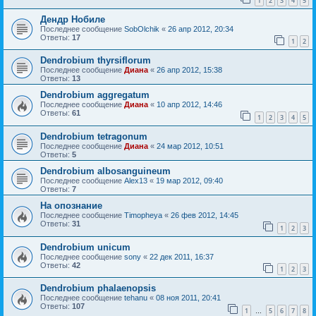
1
2
3
4
5
Дендр Нобиле
Последнее сообщение
SobOlchik
«
26 апр 2012, 20:34
Ответы:
17
1
2
Dendrobium thyrsiflorum
Последнее сообщение
Диана
«
26 апр 2012, 15:38
Ответы:
13
Dendrobium aggregatum
Последнее сообщение
Диана
«
10 апр 2012, 14:46
Ответы:
61
1
2
3
4
5
Dendrobium tetragonum
Последнее сообщение
Диана
«
24 мар 2012, 10:51
Ответы:
5
Dendrobium albosanguineum
Последнее сообщение
Alex13
«
19 мар 2012, 09:40
Ответы:
7
На опознание
Последнее сообщение
Timopheya
«
26 фев 2012, 14:45
Ответы:
31
1
2
3
Dendrobium unicum
Последнее сообщение
sony
«
22 дек 2011, 16:37
Ответы:
42
1
2
3
Dendrobium phalaenopsis
Последнее сообщение
tehanu
«
08 ноя 2011, 20:41
Ответы:
107
1
5
6
7
8
…