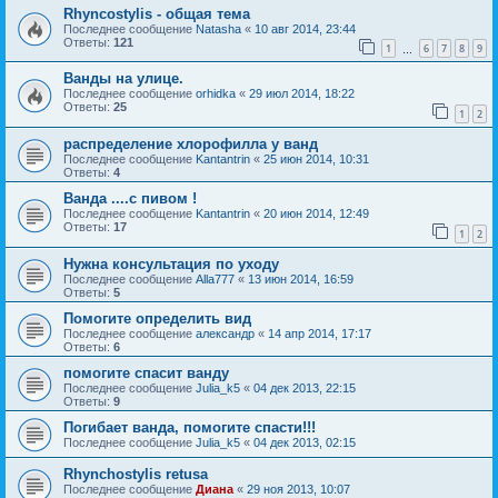
Rhyncostylis - общая тема
Последнее сообщение
Natasha
«
10 авг 2014, 23:44
Ответы:
121
1
6
7
8
9
…
Ванды на улице.
Последнее сообщение
orhidka
«
29 июл 2014, 18:22
Ответы:
25
1
2
распределение хлорофилла у ванд
Последнее сообщение
Kantantrin
«
25 июн 2014, 10:31
Ответы:
4
Ванда ....с пивом !
Последнее сообщение
Kantantrin
«
20 июн 2014, 12:49
Ответы:
17
1
2
Нужна консультация по уходу
Последнее сообщение
Alla777
«
13 июн 2014, 16:59
Ответы:
5
Помогите определить вид
Последнее сообщение
александр
«
14 апр 2014, 17:17
Ответы:
6
помогите спасит ванду
Последнее сообщение
Julia_k5
«
04 дек 2013, 22:15
Ответы:
9
Погибает ванда, помогите спасти!!!
Последнее сообщение
Julia_k5
«
04 дек 2013, 02:15
Rhynchostylis retusa
Последнее сообщение
Диана
«
29 ноя 2013, 10:07