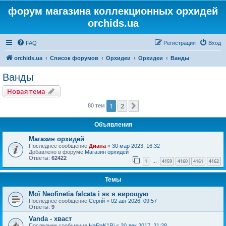
форум магазина коллекционных орхидей
orchids.ua
FAQ
Регистрация
Вход
orchids.ua
Список форумов
Орхидеи
Орхидеи
Ванды
Ванды
Новая тема
1
2
След.
80 тем
Объявления
Магазин орхидей
Последнее сообщение
Диана
«
30 мар 2023, 16:32
Добавлено в форуме
Магазин орхидей
Ответы:
62422
1
4159
4160
4161
4162
…
Темы
Мої Neofinetia falcata і як я вирощую
Последнее сообщение
Сергій
«
02 авг 2026, 09:57
Ответы:
9
Vanda - хваст
Последнее сообщение
HaRaK1Ri
«
20 дек 2017, 21:28