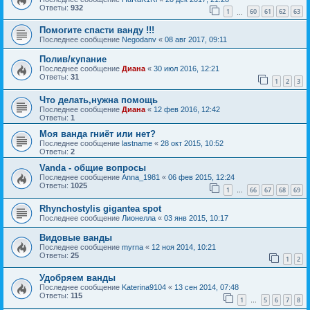
Ответы:
932
1
60
61
62
63
…
Помогите спасти ванду !!!
Последнее сообщение
Negodanv
«
08 авг 2017, 09:11
Полив/купание
Последнее сообщение
Диана
«
30 июл 2016, 12:21
Ответы:
31
1
2
3
Что делать,нужна помощь
Последнее сообщение
Диана
«
12 фев 2016, 12:42
Ответы:
1
Моя ванда гниёт или нет?
Последнее сообщение
lastname
«
28 окт 2015, 10:52
Ответы:
2
Vanda - общие вопросы
Последнее сообщение
Anna_1981
«
06 фев 2015, 12:24
Ответы:
1025
1
66
67
68
69
…
Rhynchostylis gigantea spot
Последнее сообщение
Лионелла
«
03 янв 2015, 10:17
Видовые ванды
Последнее сообщение
myrna
«
12 ноя 2014, 10:21
Ответы:
25
1
2
Удобряем ванды
Последнее сообщение
Katerina9104
«
13 сен 2014, 07:48
Ответы:
115
1
5
6
7
8
…