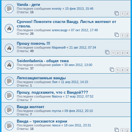
Vanda - дети
Последнее сообщение
eventy
«
15 фев 2013, 15:46
Ответы:
16
1
2
Срочно! Помогите спасти Ванду. Листья желтеют от
ствола.
Последнее сообщение
александр
«
07 окт 2012, 17:48
Ответы:
26
1
2
Прошу помочь !!!
Последнее сообщение
МаринаФ
«
21 авг 2012, 07:34
Ответы:
49
1
2
3
4
Seidenfadenia - общая тема
Последнее сообщение
рабия
«
30 июн 2012, 13:00
Ответы:
37
1
2
3
Легкозацветаемые ванды
Последнее сообщение
Лия
«
11 апр 2012, 14:15
Ответы:
1
Прошу, подскажите, что с Вандой???
Последнее сообщение
filatova
«
17 мар 2012, 07:52
Ответы:
7
Ванда желтеет
Последнее сообщение
myrna
«
09 фев 2012, 20:10
Ответы:
7
Ванда – трескаются корни
Последнее сообщение
лекси
«
18 сен 2011, 23:31
Ответы:
16
1
2