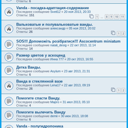
Ответы:
6
Vanda - посадка-адаптация-содержание
Последнее сообщение
Svetl12
«
20 ноя 2013, 20:33
Ответы:
151
1
8
9
10
11
…
Вальковатые и полувальковатые ванды.
Последнее сообщение
александр
«
05 ноя 2013, 20:02
Ответы:
26
1
2
SOS!!! Допоможіть розібратися!!! Ascocentrum miniatum
Последнее сообщение
natali_desig
«
22 окт 2013, 11:14
Ответы:
14
Размер цветов у аскоценд
Последнее сообщение
Инна 777
«
20 окт 2013, 16:55
Детка Ванды.
Последнее сообщение
Asylum
«
23 авг 2013, 21:31
Ответы:
6
Ванда в стеклянной вазе
Последнее сообщение
Lena17
«
22 авг 2013, 09:19
Ответы:
26
1
2
Помогите спасти Ванду.
Последнее сообщение
Марго
«
31 июл 2013, 05:10
Ответы:
4
Помогите вылечить Ванду
Последнее сообщение
demii
«
30 июн 2013, 18:08
Ответы:
6
Vanda - полугидропоника