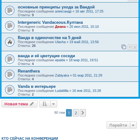
основные принципы ухода за Вандой
Последнее сообщение
александр
«
16 авг 2011, 17:25
Ответы:
9
Intergeneric Vandaceous.Култана
Последнее сообщение
Диана
«
20 июл 2011, 15:10
Ответы:
9
Ванда в одиночестве на 5 дней
Последнее сообщение
Ulasha
«
19 май 2011, 13:56
Ответы:
26
1
2
ванда и её цветущие соседи
Последнее сообщение
ираida
«
18 мар 2011, 19:51
Ответы:
4
Renanthera
Последнее сообщение
Zabiyaka
«
01 мар 2011, 21:29
Ответы:
4
Vanda в интерьере
Последнее сообщение
LudaMila
«
16 янв 2011, 15:28
Ответы:
2
Новая тема
1
2
След.
80 тем
Перейти
КТО СЕЙЧАС НА КОНФЕРЕНЦИИ