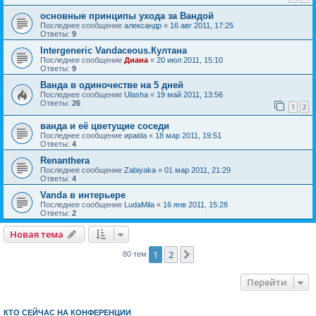
основные принципы ухода за Вандой
Последнее сообщение
александр
«
16 авг 2011, 17:25
Ответы:
9
Intergeneric Vandaceous.Култана
Последнее сообщение
Диана
«
20 июл 2011, 15:10
Ответы:
9
Ванда в одиночестве на 5 дней
Последнее сообщение
Ulasha
«
19 май 2011, 13:56
Ответы:
26
1
2
ванда и её цветущие соседи
Последнее сообщение
ираida
«
18 мар 2011, 19:51
Ответы:
4
Renanthera
Последнее сообщение
Zabiyaka
«
01 мар 2011, 21:29
Ответы:
4
Vanda в интерьере
Последнее сообщение
LudaMila
«
16 янв 2011, 15:28
Ответы:
2
Новая тема
1
2
След.
80 тем
Перейти
КТО СЕЙЧАС НА КОНФЕРЕНЦИИ