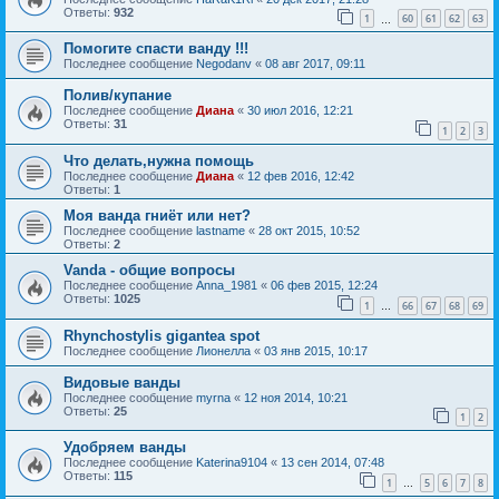
Ответы:
932
1
60
61
62
63
…
Помогите спасти ванду !!!
Последнее сообщение
Negodanv
«
08 авг 2017, 09:11
Полив/купание
Последнее сообщение
Диана
«
30 июл 2016, 12:21
Ответы:
31
1
2
3
Что делать,нужна помощь
Последнее сообщение
Диана
«
12 фев 2016, 12:42
Ответы:
1
Моя ванда гниёт или нет?
Последнее сообщение
lastname
«
28 окт 2015, 10:52
Ответы:
2
Vanda - общие вопросы
Последнее сообщение
Anna_1981
«
06 фев 2015, 12:24
Ответы:
1025
1
66
67
68
69
…
Rhynchostylis gigantea spot
Последнее сообщение
Лионелла
«
03 янв 2015, 10:17
Видовые ванды
Последнее сообщение
myrna
«
12 ноя 2014, 10:21
Ответы:
25
1
2
Удобряем ванды
Последнее сообщение
Katerina9104
«
13 сен 2014, 07:48
Ответы:
115
1
5
6
7
8
…