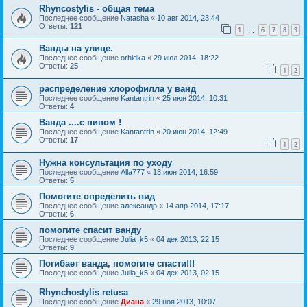
Rhyncostylis - общая тема
Последнее сообщение
Natasha
«
10 авг 2014, 23:44
Ответы:
121
1
6
7
8
9
…
Ванды на улице.
Последнее сообщение
orhidka
«
29 июл 2014, 18:22
Ответы:
25
1
2
распределение хлорофилла у ванд
Последнее сообщение
Kantantrin
«
25 июн 2014, 10:31
Ответы:
4
Ванда ....с пивом !
Последнее сообщение
Kantantrin
«
20 июн 2014, 12:49
Ответы:
17
1
2
Нужна консультация по уходу
Последнее сообщение
Alla777
«
13 июн 2014, 16:59
Ответы:
5
Помогите определить вид
Последнее сообщение
александр
«
14 апр 2014, 17:17
Ответы:
6
помогите спасит ванду
Последнее сообщение
Julia_k5
«
04 дек 2013, 22:15
Ответы:
9
Погибает ванда, помогите спасти!!!
Последнее сообщение
Julia_k5
«
04 дек 2013, 02:15
Rhynchostylis retusa
Последнее сообщение
Диана
«
29 ноя 2013, 10:07