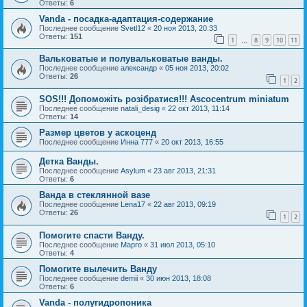
Ответы:
6
Vanda - посадка-адаптация-содержание
Последнее сообщение
Svetl12
«
20 ноя 2013, 20:33
Ответы:
151
1
8
9
10
11
…
Вальковатые и полувальковатые ванды.
Последнее сообщение
александр
«
05 ноя 2013, 20:02
Ответы:
26
1
2
SOS!!! Допоможіть розібратися!!! Ascocentrum miniatum
Последнее сообщение
natali_desig
«
22 окт 2013, 11:14
Ответы:
14
Размер цветов у аскоценд
Последнее сообщение
Инна 777
«
20 окт 2013, 16:55
Детка Ванды.
Последнее сообщение
Asylum
«
23 авг 2013, 21:31
Ответы:
6
Ванда в стеклянной вазе
Последнее сообщение
Lena17
«
22 авг 2013, 09:19
Ответы:
26
1
2
Помогите спасти Ванду.
Последнее сообщение
Марго
«
31 июл 2013, 05:10
Ответы:
4
Помогите вылечить Ванду
Последнее сообщение
demii
«
30 июн 2013, 18:08
Ответы:
6
Vanda - полугидропоника