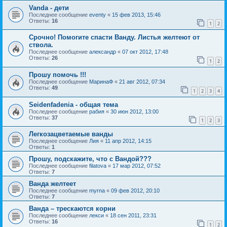
Vanda - дети
Последнее сообщение
eventy
«
15 фев 2013, 15:46
Ответы:
16
1
2
Срочно! Помогите спасти Ванду. Листья желтеют от
ствола.
Последнее сообщение
александр
«
07 окт 2012, 17:48
Ответы:
26
1
2
Прошу помочь !!!
Последнее сообщение
МаринаФ
«
21 авг 2012, 07:34
Ответы:
49
1
2
3
4
Seidenfadenia - общая тема
Последнее сообщение
рабия
«
30 июн 2012, 13:00
Ответы:
37
1
2
3
Легкозацветаемые ванды
Последнее сообщение
Лия
«
11 апр 2012, 14:15
Ответы:
1
Прошу, подскажите, что с Вандой???
Последнее сообщение
filatova
«
17 мар 2012, 07:52
Ответы:
7
Ванда желтеет
Последнее сообщение
myrna
«
09 фев 2012, 20:10
Ответы:
7
Ванда – трескаются корни
Последнее сообщение
лекси
«
18 сен 2011, 23:31
Ответы:
16
1
2