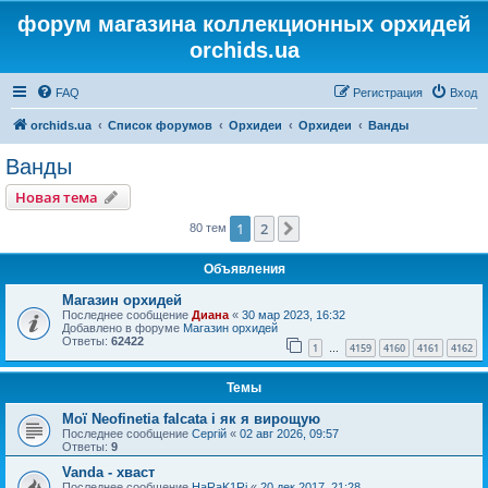
форум магазина коллекционных орхидей
orchids.ua
FAQ
Регистрация
Вход
orchids.ua
Список форумов
Орхидеи
Орхидеи
Ванды
Ванды
Новая тема
1
2
След.
80 тем
Объявления
Магазин орхидей
Последнее сообщение
Диана
«
30 мар 2023, 16:32
Добавлено в форуме
Магазин орхидей
Ответы:
62422
1
4159
4160
4161
4162
…
Темы
Мої Neofinetia falcata і як я вирощую
Последнее сообщение
Сергій
«
02 авг 2026, 09:57
Ответы:
9
Vanda - хваст
Последнее сообщение
HaRaK1Ri
«
20 дек 2017, 21:28