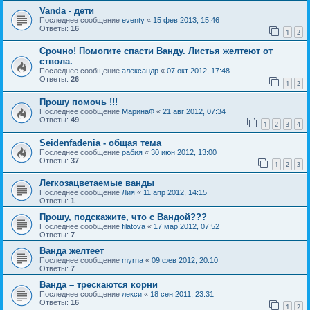
Vanda - дети
Последнее сообщение
eventy
«
15 фев 2013, 15:46
Ответы:
16
1
2
Срочно! Помогите спасти Ванду. Листья желтеют от
ствола.
Последнее сообщение
александр
«
07 окт 2012, 17:48
Ответы:
26
1
2
Прошу помочь !!!
Последнее сообщение
МаринаФ
«
21 авг 2012, 07:34
Ответы:
49
1
2
3
4
Seidenfadenia - общая тема
Последнее сообщение
рабия
«
30 июн 2012, 13:00
Ответы:
37
1
2
3
Легкозацветаемые ванды
Последнее сообщение
Лия
«
11 апр 2012, 14:15
Ответы:
1
Прошу, подскажите, что с Вандой???
Последнее сообщение
filatova
«
17 мар 2012, 07:52
Ответы:
7
Ванда желтеет
Последнее сообщение
myrna
«
09 фев 2012, 20:10
Ответы:
7
Ванда – трескаются корни
Последнее сообщение
лекси
«
18 сен 2011, 23:31
Ответы:
16
1
2