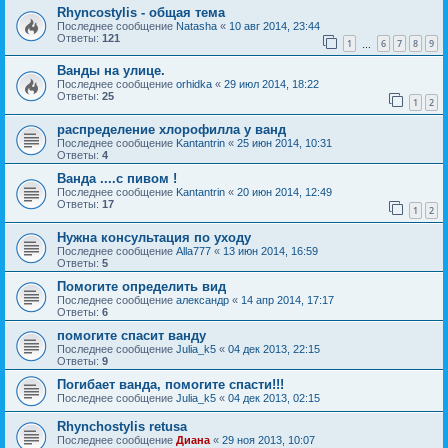
Rhyncostylis - общая тема
Последнее сообщение
Natasha
«
10 авг 2014, 23:44
Ответы:
121
1
6
7
8
9
…
Ванды на улице.
Последнее сообщение
orhidka
«
29 июл 2014, 18:22
Ответы:
25
1
2
распределение хлорофилла у ванд
Последнее сообщение
Kantantrin
«
25 июн 2014, 10:31
Ответы:
4
Ванда ....с пивом !
Последнее сообщение
Kantantrin
«
20 июн 2014, 12:49
Ответы:
17
1
2
Нужна консультация по уходу
Последнее сообщение
Alla777
«
13 июн 2014, 16:59
Ответы:
5
Помогите определить вид
Последнее сообщение
александр
«
14 апр 2014, 17:17
Ответы:
6
помогите спасит ванду
Последнее сообщение
Julia_k5
«
04 дек 2013, 22:15
Ответы:
9
Погибает ванда, помогите спасти!!!
Последнее сообщение
Julia_k5
«
04 дек 2013, 02:15
Rhynchostylis retusa
Последнее сообщение
Диана
«
29 ноя 2013, 10:07