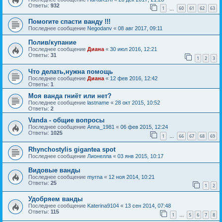
Ответы:
932
1
60
61
62
63
…
Помогите спасти ванду !!!
Последнее сообщение
Negodanv
«
08 авг 2017, 09:11
Полив/купание
Последнее сообщение
Диана
«
30 июл 2016, 12:21
Ответы:
31
1
2
3
Что делать,нужна помощь
Последнее сообщение
Диана
«
12 фев 2016, 12:42
Ответы:
1
Моя ванда гниёт или нет?
Последнее сообщение
lastname
«
28 окт 2015, 10:52
Ответы:
2
Vanda - общие вопросы
Последнее сообщение
Anna_1981
«
06 фев 2015, 12:24
Ответы:
1025
1
66
67
68
69
…
Rhynchostylis gigantea spot
Последнее сообщение
Лионелла
«
03 янв 2015, 10:17
Видовые ванды
Последнее сообщение
myrna
«
12 ноя 2014, 10:21
Ответы:
25
1
2
Удобряем ванды
Последнее сообщение
Katerina9104
«
13 сен 2014, 07:48
Ответы:
115
1
5
6
7
8
…