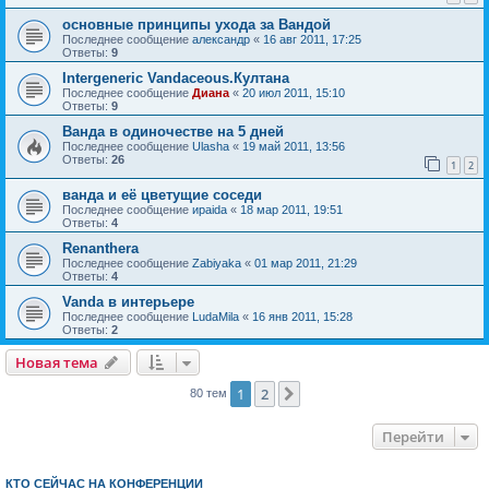
основные принципы ухода за Вандой
Последнее сообщение
александр
«
16 авг 2011, 17:25
Ответы:
9
Intergeneric Vandaceous.Култана
Последнее сообщение
Диана
«
20 июл 2011, 15:10
Ответы:
9
Ванда в одиночестве на 5 дней
Последнее сообщение
Ulasha
«
19 май 2011, 13:56
Ответы:
26
1
2
ванда и её цветущие соседи
Последнее сообщение
ираida
«
18 мар 2011, 19:51
Ответы:
4
Renanthera
Последнее сообщение
Zabiyaka
«
01 мар 2011, 21:29
Ответы:
4
Vanda в интерьере
Последнее сообщение
LudaMila
«
16 янв 2011, 15:28
Ответы:
2
Новая тема
1
2
След.
80 тем
Перейти
КТО СЕЙЧАС НА КОНФЕРЕНЦИИ