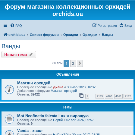
форум магазина коллекционных орхидей
orchids.ua
FAQ
Регистрация
Вход
orchids.ua
Список форумов
Орхидеи
Орхидеи
Ванды
Ванды
Новая тема
1
2
След.
80 тем
Объявления
Магазин орхидей
Последнее сообщение
Диана
«
30 мар 2023, 16:32
Добавлено в форуме
Магазин орхидей
Ответы:
62422
1
4159
4160
4161
4162
…
Темы
Мої Neofinetia falcata і як я вирощую
Последнее сообщение
Сергій
«
02 авг 2026, 09:57
Ответы:
9
Vanda - хваст
Последнее сообщение
HaRaK1Ri
«
20 дек 2017, 21:28