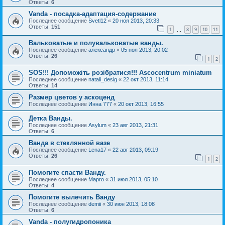
Ответы:
6
Vanda - посадка-адаптация-содержание
Последнее сообщение
Svetl12
«
20 ноя 2013, 20:33
Ответы:
151
1
8
9
10
11
…
Вальковатые и полувальковатые ванды.
Последнее сообщение
александр
«
05 ноя 2013, 20:02
Ответы:
26
1
2
SOS!!! Допоможіть розібратися!!! Ascocentrum miniatum
Последнее сообщение
natali_desig
«
22 окт 2013, 11:14
Ответы:
14
Размер цветов у аскоценд
Последнее сообщение
Инна 777
«
20 окт 2013, 16:55
Детка Ванды.
Последнее сообщение
Asylum
«
23 авг 2013, 21:31
Ответы:
6
Ванда в стеклянной вазе
Последнее сообщение
Lena17
«
22 авг 2013, 09:19
Ответы:
26
1
2
Помогите спасти Ванду.
Последнее сообщение
Марго
«
31 июл 2013, 05:10
Ответы:
4
Помогите вылечить Ванду
Последнее сообщение
demii
«
30 июн 2013, 18:08
Ответы:
6
Vanda - полугидропоника