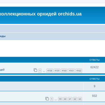
коллекционных орхидей orchids.ua
анды
ОТВЕТЫ
62422
идей
1
4158
4159
4160
4161
4162
…
ОТВЕТЫ
9
932
1
59
60
61
62
63
…