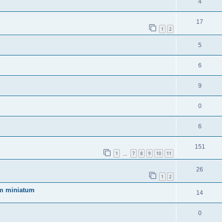
4
17
1
2
5
6
9
0
6
151
1
7
8
9
10
11
…
26
1
2
um miniatum
14
0