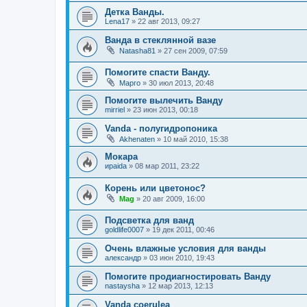
Детка Ванды.
Lena17
»
22 авг 2013, 09:27
Ванда в стеклянной вазе
Natasha81
»
27 сен 2009, 07:59
Помогите спасти Ванду.
Марго
»
30 июл 2013, 20:48
Помогите вылечить Ванду
mirriel
»
23 июн 2013, 00:18
Vanda - полугидропоника
Akhenaten
»
10 май 2010, 15:38
Мокара
ираida
»
08 мар 2011, 23:22
Корень или цветонос?
Mag
»
20 авг 2009, 16:00
Подсветка для ванд
goldlife0007
»
19 дек 2011, 00:46
Очень влажные условия для ванды
александр
»
03 июн 2010, 19:43
Помогите продиагностировать Ванду
nastaysha
»
12 мар 2013, 12:13
Vanda coerulea