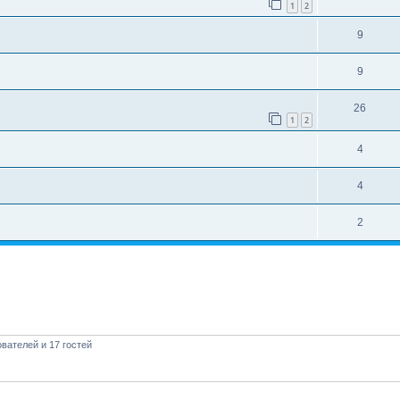
1
2
9
9
26
1
2
4
4
2
вателей и 17 гостей