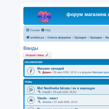
форум магазина 
Ссылки
FAQ
orchids.ua
Список форумов
Орхидеи
Орхидеи
В
Ванды
Новая тема
ОБЪЯВЛЕНИЯ
Магазин орхидей
Диана
»
26 июн 2009, 18:10
» в форуме
Магазин орх
ТЕМЫ
Мої Neofinetia falcata і як я вирощую
Сергій
»
25 май 2026, 06:52
Vanda - хваст
Snezka
»
07 май 2009, 20:23