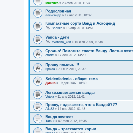
Murzilka
»
23 фев 2010, 11:24
Родословная
александр
»
17 авг 2011, 18:32
Компактные сорта Ванд и Аскоценд
Валико
»
15 апр 2010, 14:51
Vanda - дети
svetlana_788
»
16 июн 2009, 10:38
Срочно! Помогите спасти Ванду. Листья желт
efarist
»
17 сен 2012, 14:29
Прошу помочь !!!
ираida
»
31 янв 2011, 20:37
Seidenfadenia - общая тема
Диана
»
19 дек 2007, 18:30
Легкозацветаемые ванды
Vetola
»
11 апр 2012, 11:41
Прошу, подскажите, что с Вандой???
Alla82
»
14 янв 2012, 01:48
Ванда желтеет
Tata-k
»
07 фев 2012, 16:35
Ванда – трескаются корни