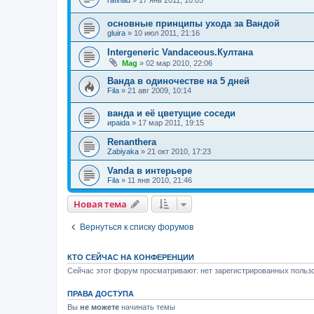
rafinad
»
17 янв 2011, 10:05
основные принципы ухода за Вандой
gluira
»
10 июл 2011, 21:16
Intergeneric Vandaceous.Култана
Mag
»
02 мар 2010, 22:06
Ванда в одиночестве на 5 дней
Fila
»
21 авг 2009, 10:14
ванда и её цветущие соседи
ираida
»
17 мар 2011, 19:15
Renanthera
Zabiyaka
»
21 окт 2010, 17:23
Vanda в интерьере
Fila
»
11 янв 2010, 21:46
Новая тема
Вернуться к списку форумов
КТО СЕЙЧАС НА КОНФЕРЕНЦИИ
Сейчас этот форум просматривают: нет зарегистрированных пользо
ПРАВА ДОСТУПА
Вы
не можете
начинать темы