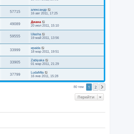
александр
57715
16 авг 2011, 17:25
Диана
49089
20 июл 2011, 15:10
Ulasha
59555
19 май 2011, 13:56
ираida
33999
18 мар 2011, 19:51
Zabiyaka
33905
01 мар 2011, 21:29
LudaMila
37799
16 янв 2011, 15:28
1
2
След.
80 тем
Перейти