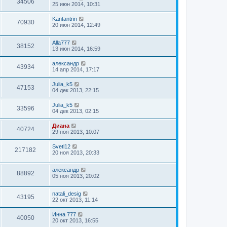
34506
25 июн 2014, 10:31
Kantantrin
70930
20 июн 2014, 12:49
Alla777
38152
13 июн 2014, 16:59
александр
43934
14 апр 2014, 17:17
Julia_k5
47153
04 дек 2013, 22:15
Julia_k5
33596
04 дек 2013, 02:15
Диана
40724
29 ноя 2013, 10:07
Svetl12
217182
20 ноя 2013, 20:33
александр
88892
05 ноя 2013, 20:02
natali_desig
43195
22 окт 2013, 11:14
Инна 777
40050
20 окт 2013, 16:55