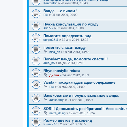
Kantantrin
»
20 июн 2014, 13:43
Ванда ....с пивом !
Fila
»
05 окт 2009, 09:00
Нужна консультация по уходу
Alla777
»
02 июн 2014, 19:08
Помогите определить вид
sergio2811
»
12 апр 2014, 12:22
помогите спасит ванду
irina_sh
»
09 окт 2013, 14:43
Погибает ванда, помогите спасти!!!
Julia_k5
»
04 дек 2013, 02:15
Rhynchostylis retusa
Диана
»
24 мар 2012, 11:59
Vanda - посадка-адаптация-содержание
Fila
»
06 май 2009, 21:00
Вальковатые и полувальковатые ванды.
александр
»
21 авг 2011, 19:27
SOS!!! Допоможіть розібратися!!! Ascocentr
natali_desig
»
12 окт 2013, 13:24
Размер цветов у аскоценд
Инна 777
»
20 окт 2013, 16:55