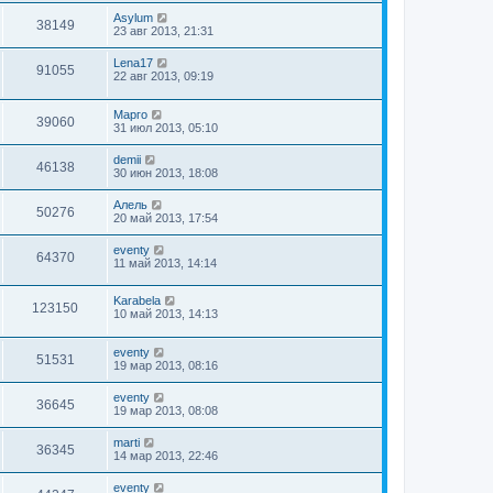
Asylum
38149
23 авг 2013, 21:31
Lena17
91055
22 авг 2013, 09:19
Марго
39060
31 июл 2013, 05:10
demii
46138
30 июн 2013, 18:08
Алель
50276
20 май 2013, 17:54
eventy
64370
11 май 2013, 14:14
Karabela
123150
10 май 2013, 14:13
eventy
51531
19 мар 2013, 08:16
eventy
36645
19 мар 2013, 08:08
marti
36345
14 мар 2013, 22:46
eventy