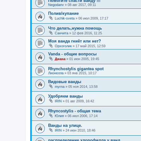
Помогите спасти ванду !!!
Negodanv
»
08 авг 2017, 09:11
Полив/купание
Luchik-sveta
»
06 июл 2009, 17:17
Что делать,нужна помощь
Санчита
»
12 фев 2016, 11:25
Моя ванда гниёт или нет?
Орхоголик
»
17 май 2015, 12:59
Vanda - общие вопросы
Диана
»
01 июн 2005, 19:45
Rhynchostylis gigantea spot
Лионелла
»
03 янв 2015, 10:17
Видовые ванды
myrna
»
05 ноя 2014, 13:58
Удобряем ванды
IRIN
»
01 авг 2009, 16:42
Rhyncostylis - общая тема
Юлия
»
06 июл 2006, 17:14
Ванды на улице.
IRIN
»
24 июн 2010, 18:46
распределение хлорофилла у ванд