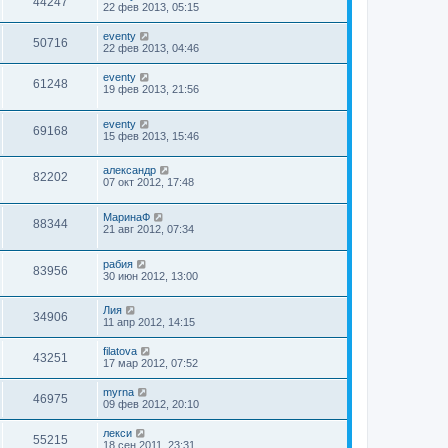
44247
22 фев 2013, 05:15
eventy
50716
22 фев 2013, 04:46
eventy
61248
19 фев 2013, 21:56
eventy
69168
15 фев 2013, 15:46
александр
82202
07 окт 2012, 17:48
МаринаФ
88344
21 авг 2012, 07:34
рабия
83956
30 июн 2012, 13:00
Лия
34906
11 апр 2012, 14:15
filatova
43251
17 мар 2012, 07:52
myrna
46975
09 фев 2012, 20:10
лекси
55215
18 сен 2011, 23:31