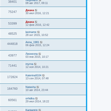
Negodanv
38401
08 авг 2017, 09:11
Диана
75247
30 июл 2016, 12:21
Диана
53399
12 фев 2016, 12:42
lastname
48525
28 окт 2015, 10:52
Anna_1981
444818
06 фев 2015, 12:24
Лионелла
43977
03 янв 2015, 10:17
myrna
71441
12 ноя 2014, 10:21
Katerina9104
172824
13 сен 2014, 07:48
Natasha
164760
10 авг 2014, 23:44
orhidka
60561
29 июл 2014, 18:22
Kantantrin