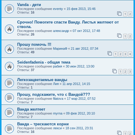
Vanda - дети
Последнее сообщение
eventy
«
15 фев 2013, 15:46
Ответы:
16
1
2
Срочно! Помогите спасти Ванду. Листья желтеют от
ствола.
Последнее сообщение
александр
«
07 окт 2012, 17:48
Ответы:
26
1
2
Прошу помочь !!!
Последнее сообщение
МаринаФ
«
21 авг 2012, 07:34
Ответы:
49
1
2
3
4
Seidenfadenia - общая тема
Последнее сообщение
рабия
«
30 июн 2012, 13:00
Ответы:
37
1
2
3
Легкозацветаемые ванды
Последнее сообщение
Лия
«
11 апр 2012, 14:15
Ответы:
1
Прошу, подскажите, что с Вандой???
Последнее сообщение
filatova
«
17 мар 2012, 07:52
Ответы:
7
Ванда желтеет
Последнее сообщение
myrna
«
09 фев 2012, 20:10
Ответы:
7
Ванда – трескаются корни
Последнее сообщение
лекси
«
18 сен 2011, 23:31
Ответы:
16
1
2