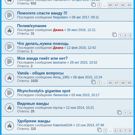
Ответы:
932
1
60
61
62
63
…
Помогите спасти ванду !!!
Последнее сообщение
Negodanv
«
08 авг 2017, 09:11
Полив/купание
Последнее сообщение
Диана
«
30 июл 2016, 12:21
Ответы:
31
1
2
3
Что делать,нужна помощь
Последнее сообщение
Диана
«
12 фев 2016, 12:42
Ответы:
1
Моя ванда гниёт или нет?
Последнее сообщение
lastname
«
28 окт 2015, 10:52
Ответы:
2
Vanda - общие вопросы
Последнее сообщение
Anna_1981
«
06 фев 2015, 12:24
Ответы:
1025
1
66
67
68
69
…
Rhynchostylis gigantea spot
Последнее сообщение
Лионелла
«
03 янв 2015, 10:17
Видовые ванды
Последнее сообщение
myrna
«
12 ноя 2014, 10:21
Ответы:
25
1
2
Удобряем ванды
Последнее сообщение
Katerina9104
«
13 сен 2014, 07:48
Ответы:
115
1
5
6
7
8
…