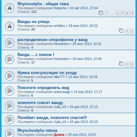
Rhyncostylis - общая тема
Последнее сообщение
Natasha
«
10 авг 2014, 23:44
Ответы:
121
1
6
7
8
9
…
Ванды на улице.
Последнее сообщение
orhidka
«
29 июл 2014, 18:22
Ответы:
25
1
2
распределение хлорофилла у ванд
Последнее сообщение
Kantantrin
«
25 июн 2014, 10:31
Ответы:
4
Ванда ....с пивом !
Последнее сообщение
Kantantrin
«
20 июн 2014, 12:49
Ответы:
17
1
2
Нужна консультация по уходу
Последнее сообщение
Alla777
«
13 июн 2014, 16:59
Ответы:
5
Помогите определить вид
Последнее сообщение
александр
«
14 апр 2014, 17:17
Ответы:
6
помогите спасит ванду
Последнее сообщение
Julia_k5
«
04 дек 2013, 22:15
Ответы:
9
Погибает ванда, помогите спасти!!!
Последнее сообщение
Julia_k5
«
04 дек 2013, 02:15
Rhynchostylis retusa
Последнее сообщение
Диана
«
29 ноя 2013, 10:07