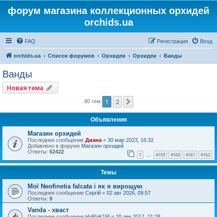
форум магазина коллекционных орхидей
orchids.ua
FAQ
Регистрация
Вход
orchids.ua
Список форумов
Орхидеи
Орхидеи
Ванды
Ванды
Новая тема
1
2
След.
80 тем
Объявления
Магазин орхидей
Последнее сообщение
Диана
«
30 мар 2023, 16:32
Добавлено в форуме
Магазин орхидей
Ответы:
62422
1
4159
4160
4161
4162
…
Темы
Мої Neofinetia falcata і як я вирощую
Последнее сообщение
Сергій
«
02 авг 2026, 09:57
Ответы:
9
Vanda - хваст
Последнее сообщение
HaRaK1Ri
«
20 дек 2017, 21:28