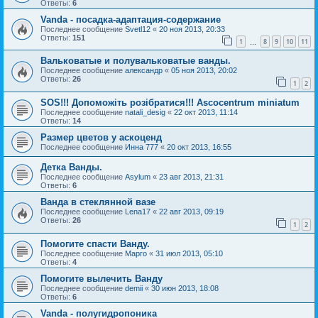
Ответы:
6
Vanda - посадка-адаптация-содержание
Последнее сообщение
Svetl12
«
20 ноя 2013, 20:33
Ответы:
151
1
8
9
10
11
…
Вальковатые и полувальковатые ванды.
Последнее сообщение
александр
«
05 ноя 2013, 20:02
Ответы:
26
1
2
SOS!!! Допоможіть розібратися!!! Ascocentrum miniatum
Последнее сообщение
natali_desig
«
22 окт 2013, 11:14
Ответы:
14
Размер цветов у аскоценд
Последнее сообщение
Инна 777
«
20 окт 2013, 16:55
Детка Ванды.
Последнее сообщение
Asylum
«
23 авг 2013, 21:31
Ответы:
6
Ванда в стеклянной вазе
Последнее сообщение
Lena17
«
22 авг 2013, 09:19
Ответы:
26
1
2
Помогите спасти Ванду.
Последнее сообщение
Марго
«
31 июл 2013, 05:10
Ответы:
4
Помогите вылечить Ванду
Последнее сообщение
demii
«
30 июн 2013, 18:08
Ответы:
6
Vanda - полугидропоника