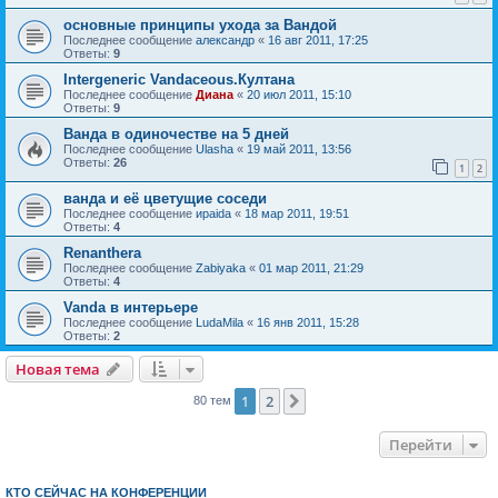
основные принципы ухода за Вандой
Последнее сообщение
александр
«
16 авг 2011, 17:25
Ответы:
9
Intergeneric Vandaceous.Култана
Последнее сообщение
Диана
«
20 июл 2011, 15:10
Ответы:
9
Ванда в одиночестве на 5 дней
Последнее сообщение
Ulasha
«
19 май 2011, 13:56
Ответы:
26
1
2
ванда и её цветущие соседи
Последнее сообщение
ираida
«
18 мар 2011, 19:51
Ответы:
4
Renanthera
Последнее сообщение
Zabiyaka
«
01 мар 2011, 21:29
Ответы:
4
Vanda в интерьере
Последнее сообщение
LudaMila
«
16 янв 2011, 15:28
Ответы:
2
Новая тема
1
2
След.
80 тем
Перейти
КТО СЕЙЧАС НА КОНФЕРЕНЦИИ