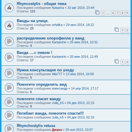
Rhyncostylis - общая тема
Последнее сообщение
Natasha
«
10 авг 2014, 23:44
Ответы:
121
1
6
7
8
9
…
Ванды на улице.
Последнее сообщение
orhidka
«
29 июл 2014, 18:22
Ответы:
25
1
2
распределение хлорофилла у ванд
Последнее сообщение
Kantantrin
«
25 июн 2014, 10:31
Ответы:
4
Ванда ....с пивом !
Последнее сообщение
Kantantrin
«
20 июн 2014, 12:49
Ответы:
17
1
2
Нужна консультация по уходу
Последнее сообщение
Alla777
«
13 июн 2014, 16:59
Ответы:
5
Помогите определить вид
Последнее сообщение
александр
«
14 апр 2014, 17:17
Ответы:
6
помогите спасит ванду
Последнее сообщение
Julia_k5
«
04 дек 2013, 22:15
Ответы:
9
Погибает ванда, помогите спасти!!!
Последнее сообщение
Julia_k5
«
04 дек 2013, 02:15
Rhynchostylis retusa
Последнее сообщение
Диана
«
29 ноя 2013, 10:07