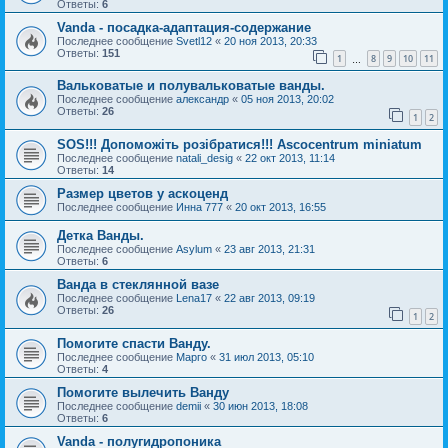
Ответы:
6
Vanda - посадка-адаптация-содержание
Последнее сообщение
Svetl12
«
20 ноя 2013, 20:33
Ответы:
151
1
8
9
10
11
…
Вальковатые и полувальковатые ванды.
Последнее сообщение
александр
«
05 ноя 2013, 20:02
Ответы:
26
1
2
SOS!!! Допоможіть розібратися!!! Ascocentrum miniatum
Последнее сообщение
natali_desig
«
22 окт 2013, 11:14
Ответы:
14
Размер цветов у аскоценд
Последнее сообщение
Инна 777
«
20 окт 2013, 16:55
Детка Ванды.
Последнее сообщение
Asylum
«
23 авг 2013, 21:31
Ответы:
6
Ванда в стеклянной вазе
Последнее сообщение
Lena17
«
22 авг 2013, 09:19
Ответы:
26
1
2
Помогите спасти Ванду.
Последнее сообщение
Марго
«
31 июл 2013, 05:10
Ответы:
4
Помогите вылечить Ванду
Последнее сообщение
demii
«
30 июн 2013, 18:08
Ответы:
6
Vanda - полугидропоника