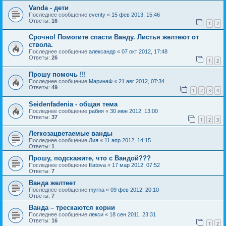
Vanda - дети
Последнее сообщение
eventy
«
15 фев 2013, 15:46
Ответы:
16
1
2
Срочно! Помогите спасти Ванду. Листья желтеют от
ствола.
Последнее сообщение
александр
«
07 окт 2012, 17:48
Ответы:
26
1
2
Прошу помочь !!!
Последнее сообщение
МаринаФ
«
21 авг 2012, 07:34
Ответы:
49
1
2
3
4
Seidenfadenia - общая тема
Последнее сообщение
рабия
«
30 июн 2012, 13:00
Ответы:
37
1
2
3
Легкозацветаемые ванды
Последнее сообщение
Лия
«
11 апр 2012, 14:15
Ответы:
1
Прошу, подскажите, что с Вандой???
Последнее сообщение
filatova
«
17 мар 2012, 07:52
Ответы:
7
Ванда желтеет
Последнее сообщение
myrna
«
09 фев 2012, 20:10
Ответы:
7
Ванда – трескаются корни
Последнее сообщение
лекси
«
18 сен 2011, 23:31
Ответы:
16
1
2