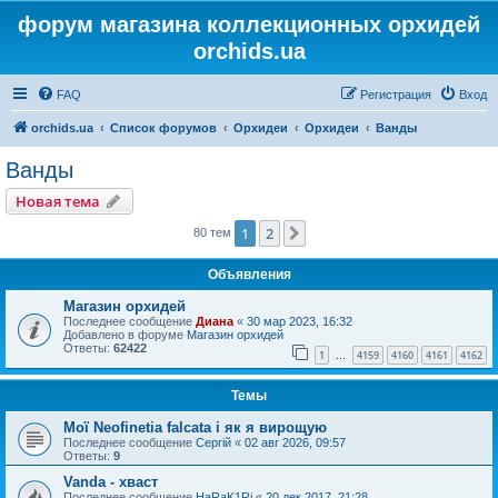
форум магазина коллекционных орхидей
orchids.ua
FAQ
Регистрация
Вход
orchids.ua
Список форумов
Орхидеи
Орхидеи
Ванды
Ванды
Новая тема
1
2
След.
80 тем
Объявления
Магазин орхидей
Последнее сообщение
Диана
«
30 мар 2023, 16:32
Добавлено в форуме
Магазин орхидей
Ответы:
62422
1
4159
4160
4161
4162
…
Темы
Мої Neofinetia falcata і як я вирощую
Последнее сообщение
Сергій
«
02 авг 2026, 09:57
Ответы:
9
Vanda - хваст
Последнее сообщение
HaRaK1Ri
«
20 дек 2017, 21:28