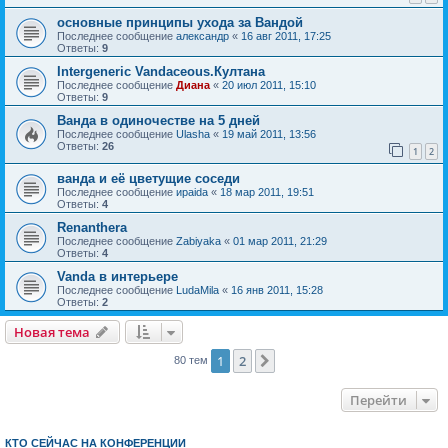
основные принципы ухода за Вандой
Последнее сообщение
александр
«
16 авг 2011, 17:25
Ответы:
9
Intergeneric Vandaceous.Култана
Последнее сообщение
Диана
«
20 июл 2011, 15:10
Ответы:
9
Ванда в одиночестве на 5 дней
Последнее сообщение
Ulasha
«
19 май 2011, 13:56
Ответы:
26
1
2
ванда и её цветущие соседи
Последнее сообщение
ираida
«
18 мар 2011, 19:51
Ответы:
4
Renanthera
Последнее сообщение
Zabiyaka
«
01 мар 2011, 21:29
Ответы:
4
Vanda в интерьере
Последнее сообщение
LudaMila
«
16 янв 2011, 15:28
Ответы:
2
Новая тема
1
2
След.
80 тем
Перейти
КТО СЕЙЧАС НА КОНФЕРЕНЦИИ