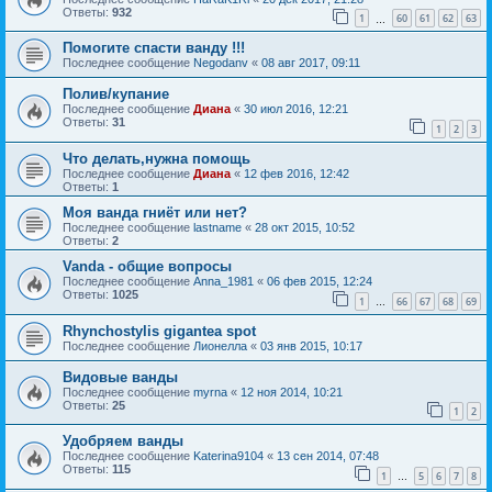
Ответы:
932
1
60
61
62
63
…
Помогите спасти ванду !!!
Последнее сообщение
Negodanv
«
08 авг 2017, 09:11
Полив/купание
Последнее сообщение
Диана
«
30 июл 2016, 12:21
Ответы:
31
1
2
3
Что делать,нужна помощь
Последнее сообщение
Диана
«
12 фев 2016, 12:42
Ответы:
1
Моя ванда гниёт или нет?
Последнее сообщение
lastname
«
28 окт 2015, 10:52
Ответы:
2
Vanda - общие вопросы
Последнее сообщение
Anna_1981
«
06 фев 2015, 12:24
Ответы:
1025
1
66
67
68
69
…
Rhynchostylis gigantea spot
Последнее сообщение
Лионелла
«
03 янв 2015, 10:17
Видовые ванды
Последнее сообщение
myrna
«
12 ноя 2014, 10:21
Ответы:
25
1
2
Удобряем ванды
Последнее сообщение
Katerina9104
«
13 сен 2014, 07:48
Ответы:
115
1
5
6
7
8
…