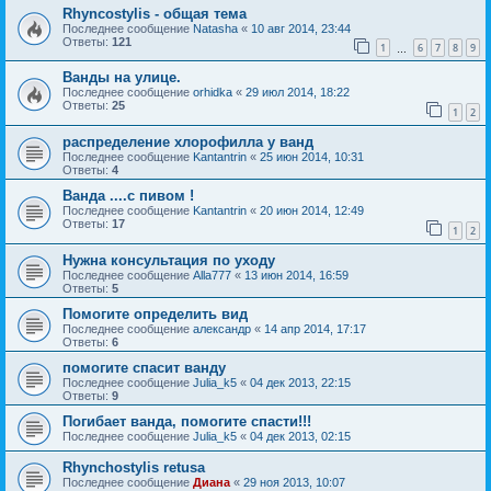
Rhyncostylis - общая тема
Последнее сообщение
Natasha
«
10 авг 2014, 23:44
Ответы:
121
1
6
7
8
9
…
Ванды на улице.
Последнее сообщение
orhidka
«
29 июл 2014, 18:22
Ответы:
25
1
2
распределение хлорофилла у ванд
Последнее сообщение
Kantantrin
«
25 июн 2014, 10:31
Ответы:
4
Ванда ....с пивом !
Последнее сообщение
Kantantrin
«
20 июн 2014, 12:49
Ответы:
17
1
2
Нужна консультация по уходу
Последнее сообщение
Alla777
«
13 июн 2014, 16:59
Ответы:
5
Помогите определить вид
Последнее сообщение
александр
«
14 апр 2014, 17:17
Ответы:
6
помогите спасит ванду
Последнее сообщение
Julia_k5
«
04 дек 2013, 22:15
Ответы:
9
Погибает ванда, помогите спасти!!!
Последнее сообщение
Julia_k5
«
04 дек 2013, 02:15
Rhynchostylis retusa
Последнее сообщение
Диана
«
29 ноя 2013, 10:07