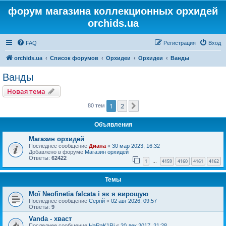
форум магазина коллекционных орхидей
orchids.ua
FAQ
Регистрация
Вход
orchids.ua
Список форумов
Орхидеи
Орхидеи
Ванды
Ванды
Новая тема
1
2
След.
80 тем
Объявления
Магазин орхидей
Последнее сообщение
Диана
«
30 мар 2023, 16:32
Добавлено в форуме
Магазин орхидей
Ответы:
62422
1
4159
4160
4161
4162
…
Темы
Мої Neofinetia falcata і як я вирощую
Последнее сообщение
Сергій
«
02 авг 2026, 09:57
Ответы:
9
Vanda - хваст
Последнее сообщение
HaRaK1Ri
«
20 дек 2017, 21:28