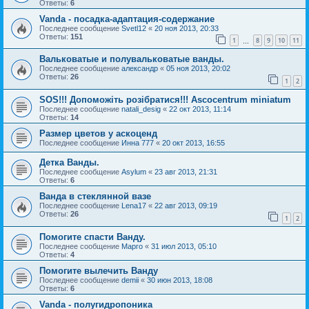
Ответы:
6
Vanda - посадка-адаптация-содержание
Последнее сообщение
Svetl12
«
20 ноя 2013, 20:33
Ответы:
151
1
8
9
10
11
…
Вальковатые и полувальковатые ванды.
Последнее сообщение
александр
«
05 ноя 2013, 20:02
Ответы:
26
1
2
SOS!!! Допоможіть розібратися!!! Ascocentrum miniatum
Последнее сообщение
natali_desig
«
22 окт 2013, 11:14
Ответы:
14
Размер цветов у аскоценд
Последнее сообщение
Инна 777
«
20 окт 2013, 16:55
Детка Ванды.
Последнее сообщение
Asylum
«
23 авг 2013, 21:31
Ответы:
6
Ванда в стеклянной вазе
Последнее сообщение
Lena17
«
22 авг 2013, 09:19
Ответы:
26
1
2
Помогите спасти Ванду.
Последнее сообщение
Марго
«
31 июл 2013, 05:10
Ответы:
4
Помогите вылечить Ванду
Последнее сообщение
demii
«
30 июн 2013, 18:08
Ответы:
6
Vanda - полугидропоника