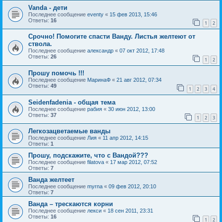
Vanda - дети
Последнее сообщение
eventy
«
15 фев 2013, 15:46
Ответы:
16
1
2
Срочно! Помогите спасти Ванду. Листья желтеют от
ствола.
Последнее сообщение
александр
«
07 окт 2012, 17:48
Ответы:
26
1
2
Прошу помочь !!!
Последнее сообщение
МаринаФ
«
21 авг 2012, 07:34
Ответы:
49
1
2
3
4
Seidenfadenia - общая тема
Последнее сообщение
рабия
«
30 июн 2012, 13:00
Ответы:
37
1
2
3
Легкозацветаемые ванды
Последнее сообщение
Лия
«
11 апр 2012, 14:15
Ответы:
1
Прошу, подскажите, что с Вандой???
Последнее сообщение
filatova
«
17 мар 2012, 07:52
Ответы:
7
Ванда желтеет
Последнее сообщение
myrna
«
09 фев 2012, 20:10
Ответы:
7
Ванда – трескаются корни
Последнее сообщение
лекси
«
18 сен 2011, 23:31
Ответы:
16
1
2