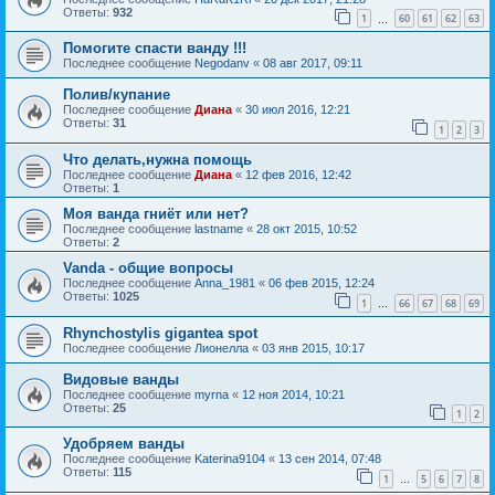
Ответы:
932
1
60
61
62
63
…
Помогите спасти ванду !!!
Последнее сообщение
Negodanv
«
08 авг 2017, 09:11
Полив/купание
Последнее сообщение
Диана
«
30 июл 2016, 12:21
Ответы:
31
1
2
3
Что делать,нужна помощь
Последнее сообщение
Диана
«
12 фев 2016, 12:42
Ответы:
1
Моя ванда гниёт или нет?
Последнее сообщение
lastname
«
28 окт 2015, 10:52
Ответы:
2
Vanda - общие вопросы
Последнее сообщение
Anna_1981
«
06 фев 2015, 12:24
Ответы:
1025
1
66
67
68
69
…
Rhynchostylis gigantea spot
Последнее сообщение
Лионелла
«
03 янв 2015, 10:17
Видовые ванды
Последнее сообщение
myrna
«
12 ноя 2014, 10:21
Ответы:
25
1
2
Удобряем ванды
Последнее сообщение
Katerina9104
«
13 сен 2014, 07:48
Ответы:
115
1
5
6
7
8
…