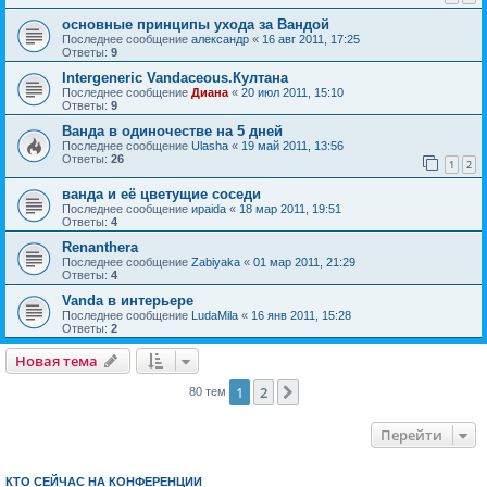
основные принципы ухода за Вандой
Последнее сообщение
александр
«
16 авг 2011, 17:25
Ответы:
9
Intergeneric Vandaceous.Култана
Последнее сообщение
Диана
«
20 июл 2011, 15:10
Ответы:
9
Ванда в одиночестве на 5 дней
Последнее сообщение
Ulasha
«
19 май 2011, 13:56
Ответы:
26
1
2
ванда и её цветущие соседи
Последнее сообщение
ираida
«
18 мар 2011, 19:51
Ответы:
4
Renanthera
Последнее сообщение
Zabiyaka
«
01 мар 2011, 21:29
Ответы:
4
Vanda в интерьере
Последнее сообщение
LudaMila
«
16 янв 2011, 15:28
Ответы:
2
Новая тема
1
2
След.
80 тем
Перейти
КТО СЕЙЧАС НА КОНФЕРЕНЦИИ