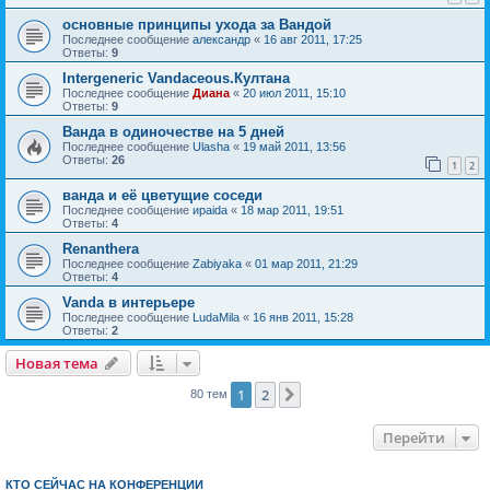
основные принципы ухода за Вандой
Последнее сообщение
александр
«
16 авг 2011, 17:25
Ответы:
9
Intergeneric Vandaceous.Култана
Последнее сообщение
Диана
«
20 июл 2011, 15:10
Ответы:
9
Ванда в одиночестве на 5 дней
Последнее сообщение
Ulasha
«
19 май 2011, 13:56
Ответы:
26
1
2
ванда и её цветущие соседи
Последнее сообщение
ираida
«
18 мар 2011, 19:51
Ответы:
4
Renanthera
Последнее сообщение
Zabiyaka
«
01 мар 2011, 21:29
Ответы:
4
Vanda в интерьере
Последнее сообщение
LudaMila
«
16 янв 2011, 15:28
Ответы:
2
Новая тема
1
2
След.
80 тем
Перейти
КТО СЕЙЧАС НА КОНФЕРЕНЦИИ