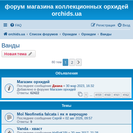
форум магазина коллекционных орхидей
orchids.ua
FAQ
Регистрация
Вход
orchids.ua
Список форумов
Орхидеи
Орхидеи
Ванды
Ванды
Новая тема
1
2
След.
80 тем
Объявления
Магазин орхидей
Последнее сообщение
Диана
«
30 мар 2023, 16:32
Добавлено в форуме
Магазин орхидей
Ответы:
62422
1
4159
4160
4161
4162
…
Темы
Мої Neofinetia falcata і як я вирощую
Последнее сообщение
Сергій
«
02 авг 2026, 09:57
Ответы:
9
Vanda - хваст
Последнее сообщение
HaRaK1Ri
«
20 дек 2017, 21:28