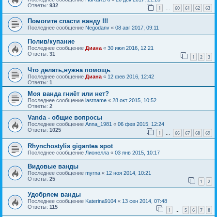
Ответы:
932
1
60
61
62
63
…
Помогите спасти ванду !!!
Последнее сообщение
Negodanv
«
08 авг 2017, 09:11
Полив/купание
Последнее сообщение
Диана
«
30 июл 2016, 12:21
Ответы:
31
1
2
3
Что делать,нужна помощь
Последнее сообщение
Диана
«
12 фев 2016, 12:42
Ответы:
1
Моя ванда гниёт или нет?
Последнее сообщение
lastname
«
28 окт 2015, 10:52
Ответы:
2
Vanda - общие вопросы
Последнее сообщение
Anna_1981
«
06 фев 2015, 12:24
Ответы:
1025
1
66
67
68
69
…
Rhynchostylis gigantea spot
Последнее сообщение
Лионелла
«
03 янв 2015, 10:17
Видовые ванды
Последнее сообщение
myrna
«
12 ноя 2014, 10:21
Ответы:
25
1
2
Удобряем ванды
Последнее сообщение
Katerina9104
«
13 сен 2014, 07:48
Ответы:
115
1
5
6
7
8
…