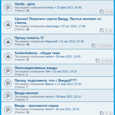
Vanda - дети
Последнее сообщение
eventy
«
15 фев 2013, 15:46
Ответы:
16
1
2
Срочно! Помогите спасти Ванду. Листья желтеют от
ствола.
Последнее сообщение
александр
«
07 окт 2012, 17:48
Ответы:
26
1
2
Прошу помочь !!!
Последнее сообщение
МаринаФ
«
21 авг 2012, 07:34
Ответы:
49
1
2
3
4
Seidenfadenia - общая тема
Последнее сообщение
рабия
«
30 июн 2012, 13:00
Ответы:
37
1
2
3
Легкозацветаемые ванды
Последнее сообщение
Лия
«
11 апр 2012, 14:15
Ответы:
1
Прошу, подскажите, что с Вандой???
Последнее сообщение
filatova
«
17 мар 2012, 07:52
Ответы:
7
Ванда желтеет
Последнее сообщение
myrna
«
09 фев 2012, 20:10
Ответы:
7
Ванда – трескаются корни
Последнее сообщение
лекси
«
18 сен 2011, 23:31
Ответы:
16
1
2