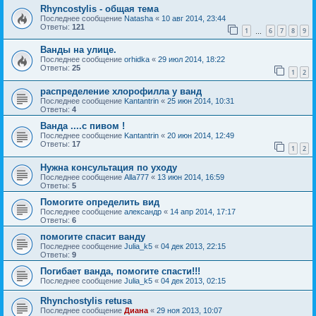
Rhyncostylis - общая тема
Последнее сообщение
Natasha
«
10 авг 2014, 23:44
Ответы:
121
1
6
7
8
9
…
Ванды на улице.
Последнее сообщение
orhidka
«
29 июл 2014, 18:22
Ответы:
25
1
2
распределение хлорофилла у ванд
Последнее сообщение
Kantantrin
«
25 июн 2014, 10:31
Ответы:
4
Ванда ....с пивом !
Последнее сообщение
Kantantrin
«
20 июн 2014, 12:49
Ответы:
17
1
2
Нужна консультация по уходу
Последнее сообщение
Alla777
«
13 июн 2014, 16:59
Ответы:
5
Помогите определить вид
Последнее сообщение
александр
«
14 апр 2014, 17:17
Ответы:
6
помогите спасит ванду
Последнее сообщение
Julia_k5
«
04 дек 2013, 22:15
Ответы:
9
Погибает ванда, помогите спасти!!!
Последнее сообщение
Julia_k5
«
04 дек 2013, 02:15
Rhynchostylis retusa
Последнее сообщение
Диана
«
29 ноя 2013, 10:07