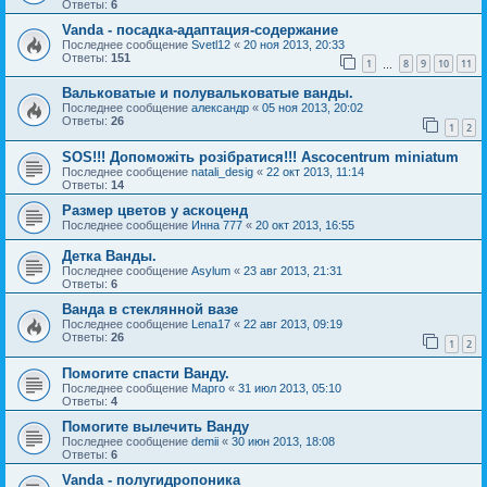
Ответы:
6
Vanda - посадка-адаптация-содержание
Последнее сообщение
Svetl12
«
20 ноя 2013, 20:33
Ответы:
151
1
8
9
10
11
…
Вальковатые и полувальковатые ванды.
Последнее сообщение
александр
«
05 ноя 2013, 20:02
Ответы:
26
1
2
SOS!!! Допоможіть розібратися!!! Ascocentrum miniatum
Последнее сообщение
natali_desig
«
22 окт 2013, 11:14
Ответы:
14
Размер цветов у аскоценд
Последнее сообщение
Инна 777
«
20 окт 2013, 16:55
Детка Ванды.
Последнее сообщение
Asylum
«
23 авг 2013, 21:31
Ответы:
6
Ванда в стеклянной вазе
Последнее сообщение
Lena17
«
22 авг 2013, 09:19
Ответы:
26
1
2
Помогите спасти Ванду.
Последнее сообщение
Марго
«
31 июл 2013, 05:10
Ответы:
4
Помогите вылечить Ванду
Последнее сообщение
demii
«
30 июн 2013, 18:08
Ответы:
6
Vanda - полугидропоника